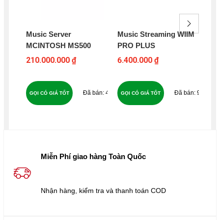
Music Server
Music Streaming WIIM
Mu
MCINTOSH MS500
PRO PLUS
CO
210.000.000 ₫
6.400.000 ₫
57
47
90
GỌI CÓ GIÁ TỐT
GỌI CÓ GIÁ TỐT
GỌ
Miễn Phí giao hàng Toàn Quốc
Nhận hàng, kiểm tra và thanh toán COD