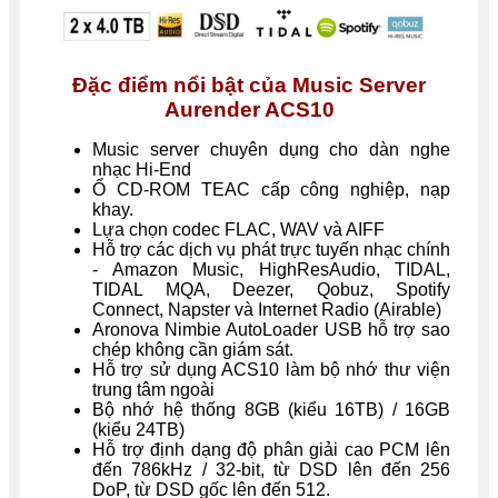
Đặc điểm nổi bật của Music Server
Aurender ACS10
Music server chuyên dụng cho dàn nghe
nhạc Hi-End
Ổ CD-ROM TEAC cấp công nghiệp, nạp
khay.
Lựa chọn codec FLAC, WAV và AIFF
Hỗ trợ các dịch vụ phát trực tuyến nhạc chính
- Amazon Music, HighResAudio, TIDAL,
TIDAL MQA, Deezer, Qobuz, Spotify
Connect, Napster và Internet Radio (Airable)
Aronova Nimbie AutoLoader USB hỗ trợ sao
chép không cần giám sát.
Hỗ trợ sử dụng ACS10 làm bộ nhớ thư viện
trung tâm ngoài
Bộ nhớ hệ thống 8GB (kiểu 16TB) / 16GB
(kiểu 24TB)
Hỗ trợ định dạng độ phân giải cao PCM lên
đến 786kHz / 32-bit, từ DSD lên đến 256
DoP, từ DSD gốc lên đến 512.