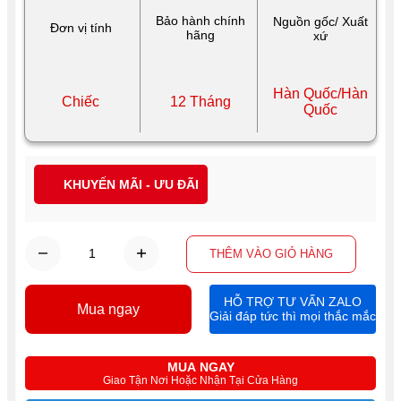
Bảo hành chính
Nguồn gốc/ Xuất
Đơn vị tính
hãng
xứ
Hàn Quốc/Hàn
Chiếc
12 Tháng
Quốc
KHUYẾN MÃI - ƯU ĐÃI
THÊM VÀO GIỎ HÀNG
HỖ TRỢ TƯ VẤN ZALO
Mua ngay
Giải đáp tức thì mọi thắc mắc
MUA NGAY
Giao Tận Nơi Hoặc Nhận Tại Cửa Hàng