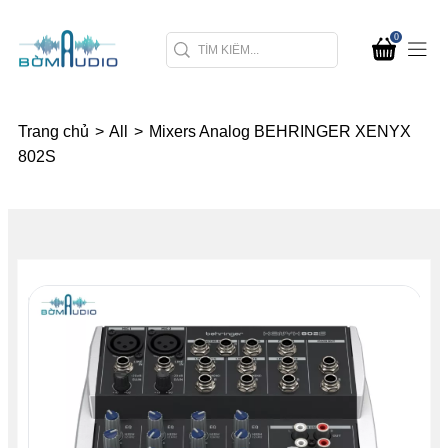
0
Trang chủ
>
All
>
Mixers Analog BEHRINGER XENYX
802S