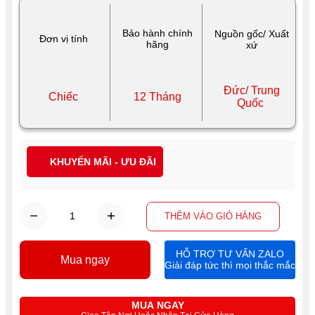
Bảo hành chính
Nguồn gốc/ Xuất
Đơn vị tính
hãng
xứ
Đức/ Trung
Chiếc
12 Tháng
Quốc
KHUYẾN MÃI - ƯU ĐÃI
THÊM VÀO GIỎ HÀNG
HỖ TRỢ TƯ VẤN ZALO
Mua ngay
Giải đáp tức thì mọi thắc mắc
MUA NGAY