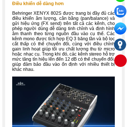
Điều khiển dễ dàng hơn
Behringer XENYX 802S được trang bị đầy đủ các
điều khiển âm lượng, cân bằng (pan/balance) và
gửi hiệu ứng (FX send) trên tất cả các kênh, cho
phép người dùng dễ dàng tinh chỉnh và định hình
âm thanh theo từng nguồn đầu vào cụ thể. Các
kênh mono được tích hợp EQ 3 băng tần và bộ lọc
cắt thấp có thể chuyển đổi, cùng với điều chỉnh
gain linh hoạt giúp tối ưu chất lượng thu từ micro
hoặc nhạc cụ. Trong khi đó, các kênh stereo hỗ trợ
mức tăng tín hiệu lên đến 12 dB có thể chuyển đổi,
giúp đảm bảo đầu vào ổn định với nhiều thiết bị
khác nhau.