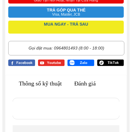
Giao Tận Nơi Hoặc Nhận Tại Cửa Hàng
TRẢ GÓP QUA THẺ
Visa, Master, JCB
MUA NGAY - TRẢ SAU
Gọi đặt mua: 0964801493 (8:00 - 18:00)
Thông số kỹ thuật
Đánh giá