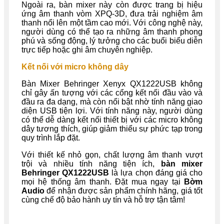
Ngoài ra, bàn mixer này còn được trang bị hiệu
ứng âm thanh vòm XPQ-3D, đưa trải nghiệm âm
thanh nổi lên một tầm cao mới. Với công nghệ này,
người dùng có thể tạo ra những âm thanh phong
phú và sống động, lý tưởng cho các buổi biểu diễn
trực tiếp hoặc ghi âm chuyên nghiệp.
Kết nối với micro không dây
Bàn Mixer Behringer Xenyx QX1222USB không
chỉ gây ấn tượng với các cổng kết nối đầu vào và
đầu ra đa dạng, mà còn nổi bật nhờ tính năng giao
diện USB tiện lợi. Với tính năng này, người dùng
có thể dễ dàng kết nối thiết bị với các micro không
dây tương thích, giúp giảm thiểu sự phức tạp trong
quy trình lắp đặt.
Với thiết kế nhỏ gọn, chất lượng âm thanh vượt
trội và nhiều tính năng tiện ích,
bàn mixer
Behringer
QX1222USB
là lựa chọn đáng giá cho
mọi hệ thống âm thanh. Đặt mua ngay tại
Bờm
Audio
để nhận được sản phẩm chính hãng, giá tốt
cùng chế độ bảo hành uy tín và hỗ trợ tận tâm!