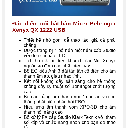
Đặc điểm nổi bật bàn Mixer Behringer
Xenyx QX 1222 USB
Thiết kế nhỏ gọn, dễ thao tác, giá cả phải
chăng.
Được trang bị 4 bộ nén một núm cấp Studio
với đèn chỉ báo LED.
Tích hợp 4 bộ tiền khuếch đại Mic Xenyx
nguồn ảo đỉnh cao nhất hiện nay.
Bộ EQ kiểu Anh 3 dải tần tân cổ điển cho âm
thanh ấm áp, giàu nhạc tính.
Kết nối không dây sẵn sàng cho hệ thống
không dây kỹ thuật số Behringer chất lượng
cao.
Bộ cân bằng âm thanh nổi 7 dải tần với hệ
thống phát hiện phản hồi FBQ.
Hiệu ứng âm thanh vòm XPQ-3D cho âm
thanh nổi nâng cao.
Bộ xử lý FX cấp Studio Klark Teknik với tham
số kép và chức năng nhấn cho bạn dễ thao
tác.