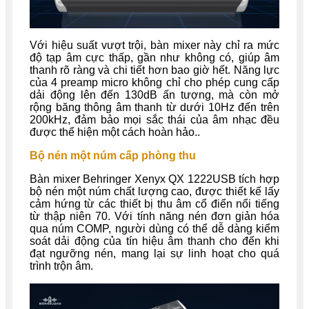
Với hiệu suất vượt trội, bàn mixer này chỉ ra mức
độ tạp âm cực thấp, gần như không có, giúp âm
thanh rõ ràng và chi tiết hơn bao giờ hết. Năng lực
của 4 preamp micro không chỉ cho phép cung cấp
dải động lên đến 130dB ấn tượng, mà còn mở
rộng băng thông âm thanh từ dưới 10Hz đến trên
200kHz, đảm bảo mọi sắc thái của âm nhạc đều
được thể hiện một cách hoàn hảo..
Bộ nén một núm cấp phòng thu
Bàn mixer Behringer Xenyx QX 1222USB tích hợp
bộ nén một núm chất lượng cao, được thiết kế lấy
cảm hứng từ các thiết bị thu âm cổ điển nổi tiếng
từ thập niên 70. Với tính năng nén đơn giản hóa
qua núm COMP, người dùng có thể dễ dàng kiểm
soát dải động của tín hiệu âm thanh cho đến khi
đạt ngưỡng nén, mang lại sự linh hoạt cho quá
trình trộn âm.