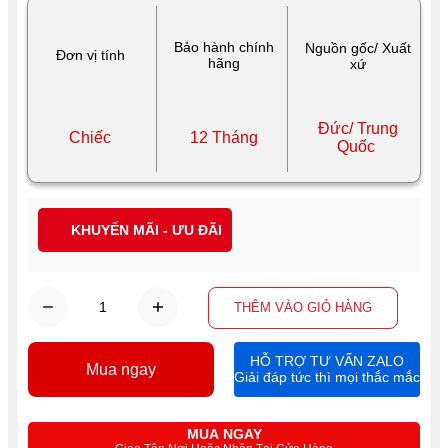
Bảo hành chính
Nguồn gốc/ Xuất
Đơn vị tính
hãng
xứ
Đức/ Trung
Chiếc
12 Tháng
Quốc
KHUYẾN MÃI - ƯU ĐÃI
THÊM VÀO GIỎ HÀNG
HỖ TRỢ TƯ VẤN ZALO
Mua ngay
Giải đáp tức thì mọi thắc mắc
MUA NGAY