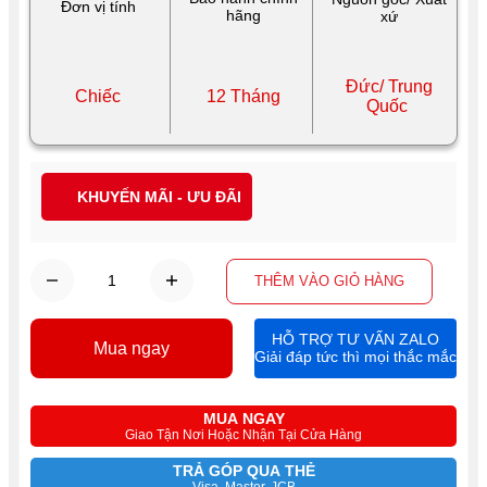
Đơn vị tính
hãng
xứ
Đức/ Trung
Chiếc
12 Tháng
Quốc
KHUYẾN MÃI - ƯU ĐÃI
THÊM VÀO GIỎ HÀNG
HỖ TRỢ TƯ VẤN ZALO
Mua ngay
Giải đáp tức thì mọi thắc mắc
MUA NGAY
Giao Tận Nơi Hoặc Nhận Tại Cửa Hàng
TRẢ GÓP QUA THẺ
Visa, Master, JCB