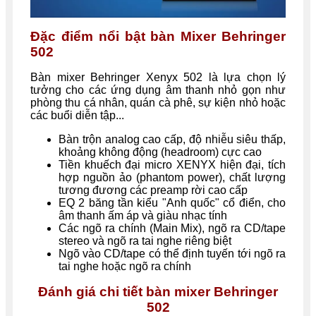
Đặc điểm nổi bật bàn Mixer Behringer
502
Bàn mixer Behringer Xenyx 502 là lựa chọn lý
tưởng cho các ứng dụng âm thanh nhỏ gọn như
phòng thu cá nhân, quán cà phê, sự kiện nhỏ hoặc
các buổi diễn tập...
Bàn trộn analog cao cấp, độ nhiễu siêu thấp,
khoảng không động (headroom) cực cao
Tiền khuếch đại micro XENYX hiện đại, tích
hợp nguồn ảo (phantom power), chất lượng
tương đương các preamp rời cao cấp
EQ 2 băng tần kiểu "Anh quốc" cổ điển, cho
âm thanh ấm áp và giàu nhạc tính
Các ngõ ra chính (Main Mix), ngõ ra CD/tape
stereo và ngõ ra tai nghe riêng biệt
Ngõ vào CD/tape có thể định tuyến tới ngõ ra
tai nghe hoặc ngõ ra chính
Đánh giá chi tiết bàn mixer Behringer
502