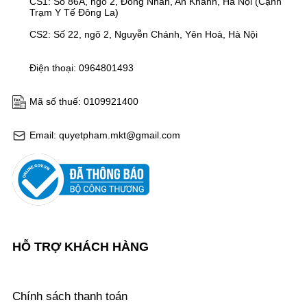
CS1: Số 86A, ngõ 2, Đồng Nhân, An Khánh, Hà Nội (Cạnh
Trạm Y Tế Đông La)
CS2: Số 22, ngõ 2, Nguyễn Chánh, Yên Hoà, Hà Nội
Điện thoại: 0964801493
Mã số thuế: 0109921400
Email: quyetpham.mkt@gmail.com
HỖ TRỢ KHÁCH HÀNG
Chính sách thanh toán