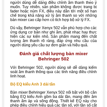
người dùng dễ dàng điều chỉnh âm thanh theo ý
muốn. Tuy nhiên, sản phẩm không được trang bị
fader hoặc núm FX, điều này dẫn tới một số hạn
chế trong khả năng xử lý âm thanh so với những
bàn mixer cao cấp hơn có tích hợp bộ xử lý FX.
Dù vậy, Behringer Xenyx 502 vẫn phù hợp cho các
ứng dụng cơ bản như ghi âm, phát nhạc hay thực
hiện các sự kiện nhỏ. Sản phẩm mang đến chất
lượng âm thanh rõ ràng, đáp ứng nhu cầu của
người dùng yêu cầu sự đơn giản và hiệu quả.
Đánh giá chất lượng bàn mixer
Behringer 502
Với Behringer 502, người dùng sẽ dễ dàng kiểm
soát âm thanh thông qua các tính năng điều chỉnh
linh hoạt.
Bộ EQ kiểu Anh 3 dải tần
Bàn mixer Behringer Xenyx 502 nổi bật với bộ cân
bằng EQ kiểu Anh gồm ba dải tần, mang đến âm
thanh ấm áp và sống động. Thiết kế EQ này cho
phép điều chỉnh hiệu quả các tần số, với tần số cắt