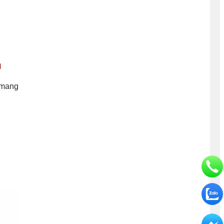
h
 mang