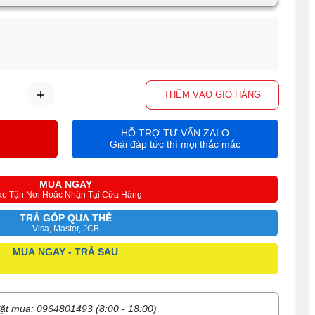
THÊM VÀO GIỎ HÀNG
HỖ TRỢ TƯ VẤN ZALO
Giải đáp tức thì mọi thắc mắc
MUA NGAY
ao Tận Nơi Hoặc Nhận Tại Cửa Hàng
TRẢ GÓP QUA THẺ
Visa, Master, JCB
MUA NGAY - TRẢ SAU
ặt mua: 0964801493 (8:00 - 18:00)