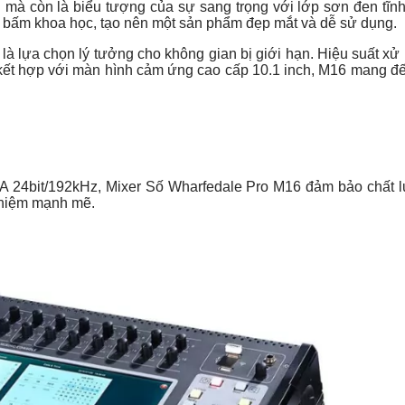
h mà còn là biểu tượng của sự sang trọng với lớp sơn đen tĩnh
nút bấm khoa học, tạo nên một sản phẩm đẹp mắt và dễ sử dụng.
 là lựa chọn lý tưởng cho không gian bị giới hạn. Hiệu suất xử
 kết hợp với màn hình cảm ứng cao cấp 10.1 inch, M16 mang đế
A 24bit/192kHz, Mixer Số Wharfedale Pro M16 đảm bảo chất 
 nhiệm mạnh mẽ.