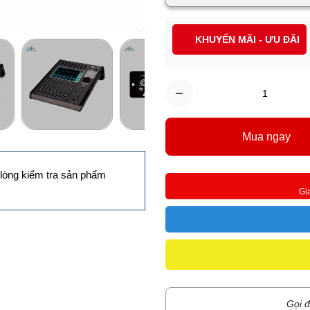
KHUYẾN MÃI - ƯU ĐÃI
Mua ngay
lòng kiểm tra sản phẩm
Gi
Gọi đ