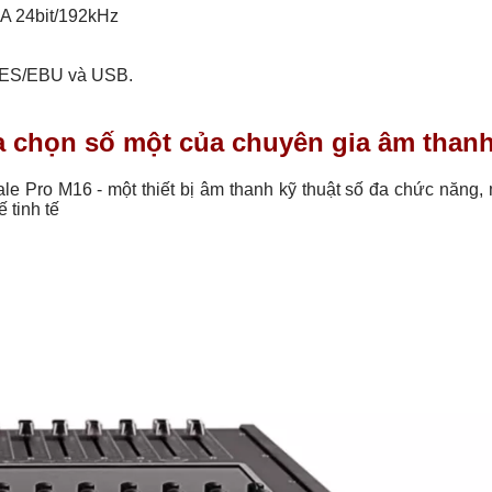
A 24bit/192kHz
 AES/EBU và USB.
a chọn số một của chuyên gia âm than
e Pro M16 - một thiết bị âm thanh kỹ thuật số đa chức năng,
 tinh tế