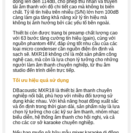
động lên đến 114dB, cho phép thu nhận và truyền
tải âm thanh với độ chi tiết cao mà không bị biến
chất. Tỷ lệ tín hiệu trên nhiễu (S/N) lớn hơn 100dB
càng làm gia tăng khả năng xử lý tín hiệu mà
không bị ảnh hưởng bởi các yếu tố bên ngoài.
Thiết bị còn được trang bị preamp chất lượng cao
với 63 bước tăng cường tín hiệu (gain), cùng với
nguồn phantom 48V, đáp ứng tốt nhu cầu của các
loại micro condenser cần nguồn điện ổn định và
sạch sẽ. MXR18 không chỉ là một sản phẩm công
nghệ cao, mà còn là lựa chọn lý tưởng cho những
người làm âm thanh chuyên nghiệp, từ thu âm
studio đến trình diễn trực tiếp.
Tối ưu hiệu quả sử dụng
DBacoustic MXR18 là thiết bị âm thanh chuyên
nghiệp nổi bật, phù hợp với nhiều đối tượng sử
dụng khác nhau. Với khả năng hoạt động xuất sắc
và ổn định trong thời gian dài, sản phẩm này là lựa
chọn lý tưởng cho các kỹ sư âm thanh, nhóm nhạc
biểu diễn, hệ thống âm thanh cho hội nghị, và cả
cho các cơ sở karaoke chuyên nghiệp.
Nếu bạn muốn sở hữu mẫu mixer karaoke di động