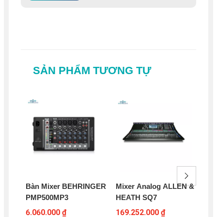
SẢN PHẨM TƯƠNG TỰ
Bàn Mixer BEHRINGER
Mixer Analog ALLEN &
Mix
PMP500MP3
HEATH SQ7
BE
6.060.000 ₫
169.252.000 ₫
97