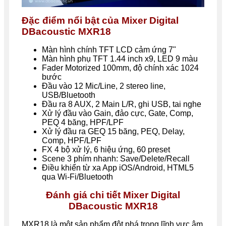
Đặc điểm nổi bật của Mixer Digital
DBacoustic MXR18
Màn hình chính TFT LCD cảm ứng 7"
Màn hình phụ TFT 1.44 inch x9, LED 9 màu
Fader
Motorized 100mm, độ chính xác 1024
bước
Đầu vào 12 Mic/Line, 2 stereo line,
USB/Bluetooth
Đầu ra 8 AUX, 2 Main L/R, ghi USB, tai nghe
Xử lý đầu vào Gain, đảo cực, Gate, Comp,
PEQ 4 băng, HPF/LPF
Xử lý đầu ra GEQ 15 băng, PEQ, Delay,
Comp, HPF/LPF
FX 4 bộ xử lý, 6 hiệu ứng, 60 preset
Scene
3 phím nhanh: Save/Delete/Recall
Điều khiển từ xa App iOS/Android, HTML5
qua Wi-Fi/Bluetooth
Đánh giá chi tiết Mixer Digital
DBacoustic MXR18
MXR18 là một sản phẩm đột phá trong lĩnh vực âm