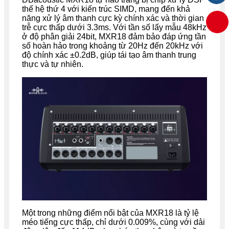
thế hệ thứ 4 với kiến trúc SIMD, mang đến khả
năng xử lý âm thanh cực kỳ chính xác và thời gian
trễ cực thấp dưới 3.3ms. Với tần số lấy mẫu 48kHz
ở độ phân giải 24bit, MXR18 đảm bảo đáp ứng tần
số hoàn hảo trong khoảng từ 20Hz đến 20kHz với
độ chính xác ±0.2dB, giúp tái tạo âm thanh trung
thực và tự nhiên.
Một trong những điểm nổi bật của MXR18 là tỷ lệ
méo tiếng cực thấp, chỉ dưới 0.009%, cùng với dải