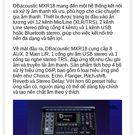
DBacoustic MXR18 mang đến một hệ thống kết nối
và xử lý âm thanh tối ưu, phù hợp cho các chuyên
gia âm thanh. Thiết bị được trang bị đầu vào ấn
tượng với 12 kênh Mic/Line (XLR/TRS), 2 kênh
Line stereo (tổng cộng 4 kênh) và 1 kênh USB
hoặc Bluetooth stereo, giúp cho việc kết nối trở
nên đa dạng và tiện lợi.
Về mặt đầu ra, DBacoustic MXR18 cung cấp 8
AUX, 2 Main L/R, 1 cổng ghi âm USB stereo và 1
cổng tai nghe stereo TRS, đáp ứng tốt nhu cầu ghi
âm và truyền tải âm thanh. Sản phẩm tích hợp 4 bộ
xử lý hiệu ứng DSP, bao gồm 6 loại hiệu ứng phổ
biến như Chorus, Echo, Flanger, Pitch-shift,
Reverb và Stereo Delay. Với hơn 60 preset hiệu
ứng sẵn có, người dùng có thể dễ dàng tùy chỉnh
và tạo nên chất âm theo ý thích.