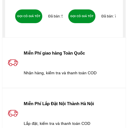
55
77
GỌI CÓ GIÁ TỐT
GỌI CÓ GIÁ TỐT
GỌ
Miễn Phí giao hàng Toàn Quốc
Nhận hàng, kiểm tra và thanh toán COD
Miễn Phí Lắp Đặt Nội Thành Hà Nội
Lắp đặt, kiểm tra và thanh toán COD