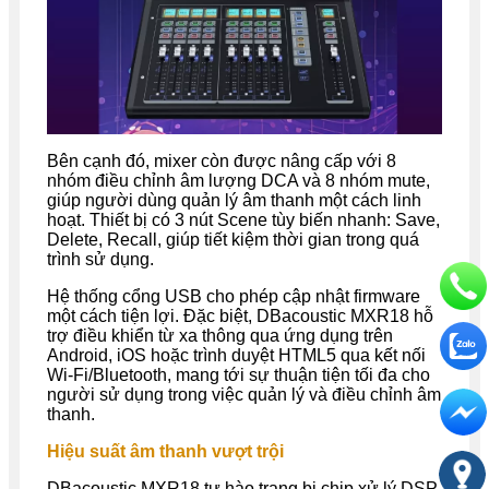
Bên cạnh đó, mixer còn được nâng cấp với 8
nhóm điều chỉnh âm lượng DCA và 8 nhóm mute,
giúp người dùng quản lý âm thanh một cách linh
hoạt. Thiết bị có 3 nút Scene tùy biến nhanh: Save,
Delete, Recall, giúp tiết kiệm thời gian trong quá
trình sử dụng.
Hệ thống cổng USB cho phép cập nhật firmware
một cách tiện lợi. Đặc biệt, DBacoustic MXR18 hỗ
trợ điều khiển từ xa thông qua ứng dụng trên
Android, iOS hoặc trình duyệt HTML5 qua kết nối
Wi-Fi/Bluetooth, mang tới sự thuận tiện tối đa cho
người sử dụng trong việc quản lý và điều chỉnh âm
thanh.
Hiệu suất âm thanh vượt trội
DBacoustic MXR18 tự hào trang bị chip xử lý DSP