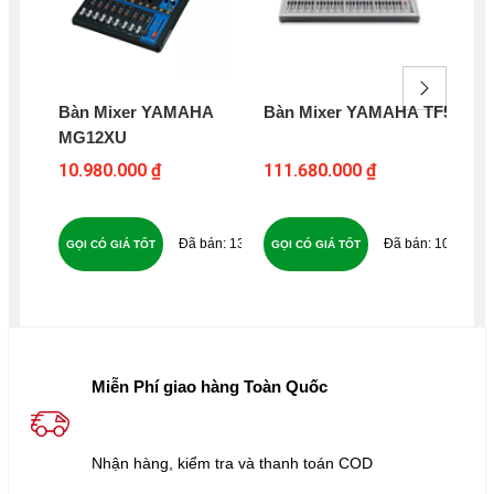
Bàn Mixer YAMAHA
Bàn Mixer YAMAHA TF5
Bà
MG12XU
S1
10.980.000 ₫
111.680.000 ₫
16
135
105
GỌI CÓ GIÁ TỐT
GỌI CÓ GIÁ TỐT
GỌ
Miễn Phí giao hàng Toàn Quốc
Nhận hàng, kiểm tra và thanh toán COD