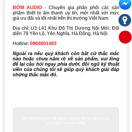
BỜM AUDIO
- Chuyên gia phân phối các sản
phẩm thiết bị âm thanh uy tín, mới nhất với mức
giá ưu đãi và tốt nhất trên thị trường Việt Nam.
Địa chỉ: U
3 L41 Khu Đô Thị Dương Nội Mới, Đối
diện 79 Yên Lộ, Yên Nghĩa, Hà Đông, Hà Nội
Hotline:
0964801493
Ngoài ra nếu quý khách còn bất cứ thắc mắc
nào hoặc chưa nắm rõ về sản phẩm, vui lòng
để lại câu hỏi ngay phía dưới, đội ngũ kỹ thuật
viên của chúng tôi sẽ giúp quý khách giải đáp
những thắc mắc đó.
Để lại thông tin để được chúng tôi tư vấn trong
thời gian nhanh nhất