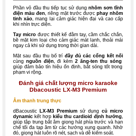
Phần vỏ đầu thu tiếp tục sử dụng
nhôm sơn tĩnh
điện màu đen
, riêng mặt trước được
phay nhôm
tinh xảo
, mang lại cảm giác hiện đại và cao cấp
khi nhìn trực diện.
Tay micro
được thiết kế đằm tay, cầm chắc chắn,
bề mặt kim loại cho cảm giác mát lạnh, thoải mái
ngay cả khi sử dụng trong thời gian dài.
Mặt sau đầu thu bố trí
đầy đủ các cổng kết nối
cùng
nguồn điện
, đi kèm
2 ăng-ten thu sóng
giúp đảm bảo tín hiệu ổn định, bắt sóng tốt trong
phạm vi rộng.
Đánh giá chất lượng micro karaoke
Dbacoustic LX-M3 Premium
Âm thanh trung thực
dBacoustic
LX-M3 Premium
sử dụng
củ micro
dynamic
kết hợp
kiểu thu cardioid định hướng
,
giúp tập trung bắt âm giọng hát phía trước và hạn
chế tối đa tạp âm từ các hướng xung quanh. Nhờ
đó, giọng hát luôn rõ nét, sạch và dễ kiểm soát.