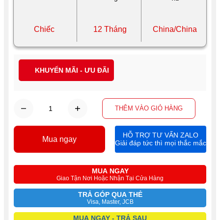
Chiếc
12 Tháng
China/China
KHUYẾN MÃI - ƯU ĐÃI
THÊM VÀO GIỎ HÀNG
HỖ TRỢ TƯ VẤN ZALO
Mua ngay
Giải đáp tức thì mọi thắc mắc
MUA NGAY
Giao Tận Nơi Hoặc Nhận Tại Cửa Hàng
TRẢ GÓP QUA THẺ
Visa, Master, JCB
MUA NGAY - TRẢ SAU