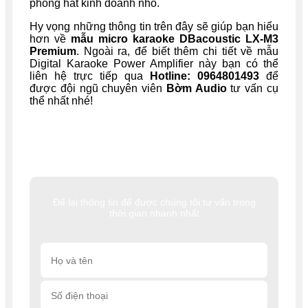
phòng hát kinh doanh nhỏ.
Hy vọng những thông tin trên đây sẽ giúp bạn hiểu
hơn về
mẫu micro karaoke DBacoustic LX-M3
Premium
. Ngoài ra, để biết thêm chi tiết về mẫu
Digital Karaoke Power Amplifier này bạn có thể
liên hệ trực tiếp qua
Hotline: 0964801493
để
được đội ngũ chuyên viên
Bờm Audio
tư vấn cụ
thể nhất nhé!
Để lại thông tin để được chúng tôi tư vấn trong
thời gian nhanh nhất