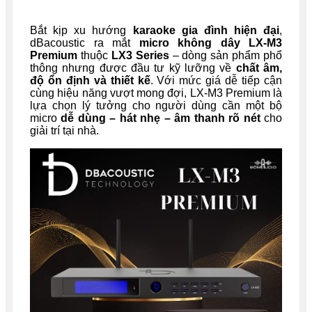
Bắt kịp xu hướng
karaoke gia đình hiện đại
,
dBacoustic ra mắt
micro không dây LX-M3
Premium
thuộc
LX3 Series
– dòng sản phẩm phổ
thông nhưng được đầu tư kỹ lưỡng về
chất âm,
độ ổn định và thiết kế
. Với mức giá dễ tiếp cận
cùng hiệu năng vượt mong đợi, LX-M3 Premium là
lựa chọn lý tưởng cho người dùng cần một bộ
micro
dễ dùng – hát nhẹ – âm thanh rõ nét
cho
giải trí tại nhà.