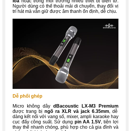
loa
hoặc trong môi trường nhiều thiết bị điện tử.
Người dùng có thể thoải mái di chuyển, thay đổi vị
trí hát mà vẫn giữ được âm thanh ổn định, dễ chịu.
Dễ phối ghép
Micro không dây
dBacoustic LX-M3 Premium
được trang bị
ngõ ra XLR và jack 6.35mm
, dễ
dàng kết nối với vang số, mixer, ampli karaoke hay
cục đẩy công suất. Sử dụng
pin AA 1.5V
, tiện lợi
thay thế nhanh chóng, phù hợp cho cả gia đình và