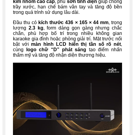
kim nhôm cao cấp
, phủ
sơn tĩnh điện
giúp chống
trầy xước, hạn chế bám vân tay và tăng độ bền
trong quá trình sử dụng lâu dài.
Đầu thu có
kích thước 436 × 165 × 44 mm
, trọng
lượng
2.3 kg
, form dáng gọn gàng nhưng chắc
chắn, phù hợp bố trí trong nhiều không gian
karaoke gia đình hoặc phòng giải trí. Mặt trước nổi
bật với
màn hình LCD hiển thị tần số rõ nét
,
cùng
logo chữ “D” phát sáng
tạo điểm nhấn
thẩm mỹ và tăng độ nhận diện thương hiệu.