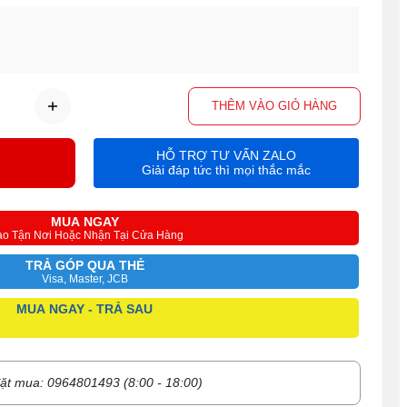
THÊM VÀO GIỎ HÀNG
HỖ TRỢ TƯ VẤN ZALO
Giải đáp tức thì mọi thắc mắc
MUA NGAY
ao Tận Nơi Hoặc Nhận Tại Cửa Hàng
TRẢ GÓP QUA THẺ
Visa, Master, JCB
MUA NGAY - TRẢ SAU
ặt mua: 0964801493 (8:00 - 18:00)