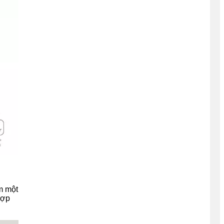
ồm một
hợp