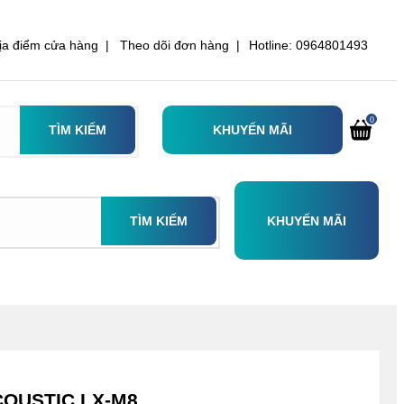
ịa điểm cửa hàng |
Theo dõi đơn hàng |
Hotline: 0964801493
0
TÌM KIẾM
KHUYẾN MÃI
TÌM KIẾM
KHUYẾN MÃI
COUSTIC LX-M8