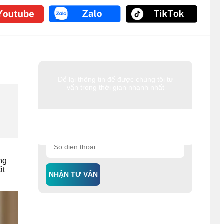
Để lại thông tin để được chúng tôi tư
vấn trong thời gian nhanh nhất
ng
ặt
NHẬN TƯ VẤN