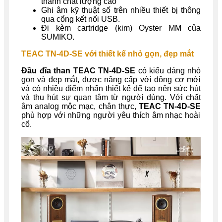
thanh chất lượng cao
Ghi âm kỹ thuật số trên nhiều thiết bị thông
qua cổng kết nối USB.
Đi kèm cartridge (kim) Oyster MM của
SUMIKO.
TEAC TN-4D-SE với thiết kế nhỏ gọn, đẹp mắt
Đầu đĩa than TEAC TN-4D-SE
có kiểu dáng nhỏ
gọn và đẹp mắt, được nâng cấp với động cơ mới
và có nhiều điểm nhấn thiết kế để tạo nên sức hút
và thu hút sự quan tâm từ người dùng. Với chất
âm analog mộc mạc, chân thực,
TEAC TN-4D-SE
phù hợp với những người yêu thích âm nhạc hoài
cổ.