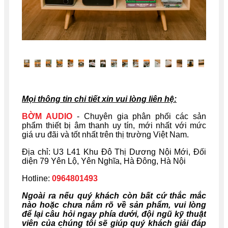
Mọi thông tin chi tiết xin vui lòng liên hệ:
BỜM AUDIO
- Chuyên gia phân phối các sản
phẩm thiết bị âm thanh uy tín, mới nhất với mức
giá ưu đãi và tốt nhất trên thị trường Việt Nam.
Địa chỉ: U
3 L41 Khu Đô Thị Dương Nội Mới, Đối
diện 79 Yên Lộ, Yên Nghĩa, Hà Đông, Hà Nội
Hotline:
0964801493
Ngoài ra nếu quý khách còn bất cứ thắc mắc
nào hoặc chưa nắm rõ về sản phẩm, vui lòng
để lại câu hỏi ngay phía dưới, đội ngũ kỹ thuật
viên của chúng tôi sẽ giúp quý khách giải đáp