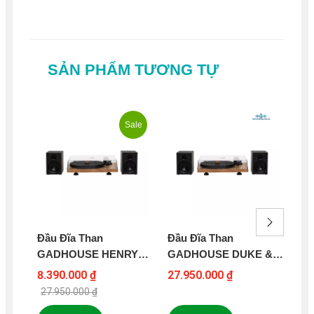
SẢN PHẨM TƯƠNG TỰ
Sale
Đầu Đĩa Than
Đầu Đĩa Than
Đầ
GADHOUSE HENRY
GADHOUSE DUKE &
60
TURNTABLE
ROY
8.390.000 ₫
27.950.000 ₫
13
27.950.000 ₫