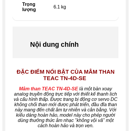
Trọng
6.1 kg
lượng
Nội dung chính
ĐẶC ĐIỂM NỔI BẬT CỦA MÂM THAN
TEAC TN-4D-SE
Mâm than TEAC TN-4D-SE
là một bàn xoay
analog truyền động trực tiếp với thiết kế thanh lịch
và cấu hình thấp. Được trang bị động cơ servo DC
không chổi than mới được phát triển, đầu đĩa than
này mang đến chất âm tự nhiên và cân bằng. Với
kiểu dáng hoàn hảo, model này cho phép người
dùng thưởng thức âm nhạc "không vội vã" một
cách hoàn hảo và trọn vẹn.