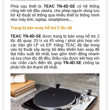
Phía sau thiết bị
TEAC TN-4D-SE
có hệ thống
cổng kết nối đầu vào/ra, cho phép người dùng lưu
trữ kỹ thuật số thông qua nhiều thiết bị thông minh
như máy tính, laptop, smartphone,...
Trang bị bàn xoay hỗ trợ 2 tốc độ
TEAC TN-4D-SE
được trang bị bàn xoay hỗ trợ 2
tốc độ quay 33-⅓ và 45 vòng / phút phù hợp với
các bản ghi LP và EP. Hãng TEAC đã tập trung
vào kỹ thuật xây dựng bộ điều khiển bàn xoay để
đạt hiệu suất tốt nhất, bao gồm khởi động nhanh
và lựa chọn tốc độ đều. Điều này được kết hợp với
các chân cách điện tốt, giúp
TN-4D-SE
chống lại
phản hồi âm thanh tốt nhất.