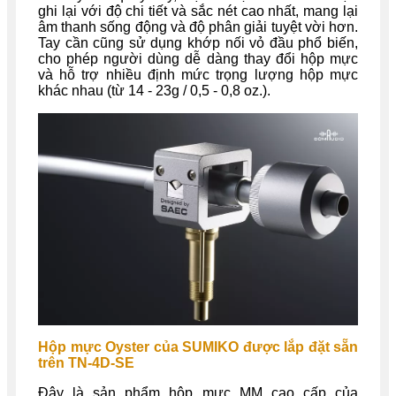
ghi lại với độ chi tiết và sắc nét cao nhất, mang lại
âm thanh sống động và độ phân giải tuyệt vời hơn.
Tay cần cũng sử dụng khớp nối vỏ đầu phổ biến,
cho phép người dùng dễ dàng thay đổi hộp mực
và hỗ trợ nhiều định mức trọng lượng hộp mực
khác nhau (từ 14 - 23g / 0,5 - 0,8 oz.).
Hộp mực Oyster của SUMIKO được lắp đặt sẵn
trên TN-4D-SE
Đây là sản phẩm hộp mực MM cao cấp của