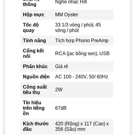
Nghe nhạc Hifi
thống
Hộp mực
MM Oyster
Tốc độ
33 1/3 vòng / phút, 45
quay
vòng / phút
Tính năng
Tích hợp Phono PreAmp
Cổng kết
RCA (jac bông sen), USB
nối
Phân khúc
Giá rẻ
Nguồn điện
AC 100 - 240V, 50/ 60Hz
Công suất
2W
tiêu thụ
Tín hiệu
trên tiếng
67dB
ồn
Kích thước
420 (Rộng) x 117 (Cao) x
đầu
356 (Sâu) mm