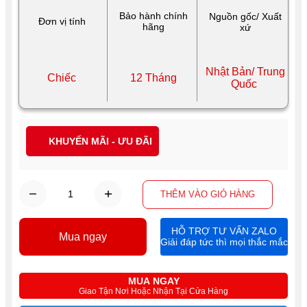
Bảo hành chính
Nguồn gốc/ Xuất
Đơn vị tính
hãng
xứ
Nhật Bản/ Trung
Chiếc
12 Tháng
Quốc
KHUYẾN MÃI - ƯU ĐÃI
THÊM VÀO GIỎ HÀNG
HỖ TRỢ TƯ VẤN ZALO
Mua ngay
Giải đáp tức thì mọi thắc mắc
MUA NGAY
Giao Tận Nơi Hoặc Nhận Tại Cửa Hàng