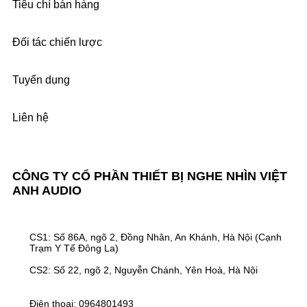
Tiêu chí bán hàng
Đối tác chiến lược
Tuyển dụng
Liên hệ
CÔNG TY CỔ PHẦN THIẾT BỊ NGHE NHÌN VIỆT
ANH AUDIO
CS1: Số 86A, ngõ 2, Đồng Nhân, An Khánh, Hà Nội (Cạnh
Trạm Y Tế Đông La)
CS2: Số 22, ngõ 2, Nguyễn Chánh, Yên Hoà, Hà Nội
Điện thoại: 0964801493