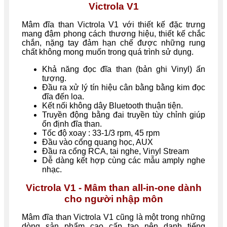
Victrola V1
Mâm đĩa than Victrola V1 với thiết kế đặc trưng
mang đậm phong cách thương hiệu, thiết kế chắc
chắn, nặng tay đảm hạn chế được những rung
chất không mong muốn trong quá trình sử dụng.
Khả năng đọc đĩa than (bản ghi Vinyl) ấn
tượng.
Đầu ra xử lý tín hiệu cân bằng bằng kim đọc
đĩa đến loa.
Kết nối không dây Bluetooth thuận tiện.
Truyền động bằng đai truyền tùy chỉnh giúp
ổn định đĩa than.
Tốc độ xoay : 33-1/3 rpm, 45 rpm
Đầu vào cổng quang học, AUX
Đầu ra cổng RCA, tai nghe, Vinyl Stream
Dễ dàng kết hợp cùng các mẫu amply nghe
nhạc.
Victrola V1 - Mâm than all-in-one dành
cho người nhập môn
Mâm đĩa than Victrola V1 cũng là một trong những
dòng sản phẩm cao cấp tạo nên danh tiếng