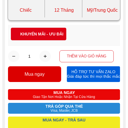
Chiếc
12 Tháng
Mỹ/Trung Quốc
KHUYẾN MÃI - ƯU ĐÃI
THÊM VÀO GIỎ HÀNG
HỖ TRỢ TƯ VẤN ZALO
Mua ngay
Giải đáp tức thì mọi thắc mắc
MUA NGAY
Giao Tận Nơi Hoặc Nhận Tại Cửa Hàng
TRẢ GÓP QUA THẺ
Visa, Master, JCB
MUA NGAY - TRẢ SAU