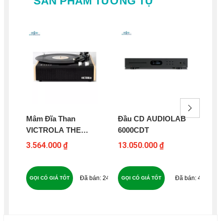
SẢN PHẨM TƯƠNG TỰ
Mâm Đĩa Than
Đầu CD AUDIOLAB
Đầ
VICTROLA THE
6000CDT
GA
EASTWOOD
RO
3.564.000 ₫
13.050.000 ₫
27
240
43
GỌI CÓ GIÁ TỐT
GỌI CÓ GIÁ TỐT
GỌ