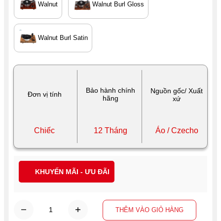
Walnut
Walnut Burl Gloss
Walnut Burl Satin
Bảo hành chính
Nguồn gốc/ Xuất
Đơn vị tính
hãng
xứ
Chiếc
12 Tháng
Áo / Czecho
KHUYẾN MÃI - ƯU ĐÃI
THÊM VÀO GIỎ HÀNG