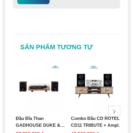
SẢN PHẨM TƯƠNG TỰ
Đầu Đĩa Than
Combo Đầu CD ROTEL
Đầ
GADHOUSE DUKE &
CD11 TRIBUTE + Amply
GA
ROY
ROTE A11 TRIBUTE +
TU