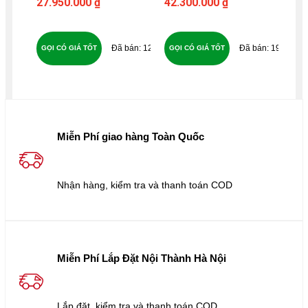
27.950.000 ₫
42.300.000 ₫
8.3
Loa WHARFEDAL
27
DIAMON 12.2 - B16
127
194
GỌI CÓ GIÁ TỐT
GỌI CÓ GIÁ TỐT
GỌ
Miễn Phí giao hàng Toàn Quốc
Nhận hàng, kiểm tra và thanh toán COD
Miễn Phí Lắp Đặt Nội Thành Hà Nội
Lắp đặt, kiểm tra và thanh toán COD