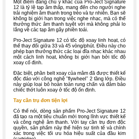
Một điểm đáng chú ý khác của Pro-Ject Signature
12 là tỷ lệ tạp âm thấp, mang đến cho người nghe
trải nghiệm âm thanh trong trẻo và tự nhiên. Bạn sẽ
không bị giới hạn trong việc nghe nhạc, mà có thể
thưởng thức âm thanh tuyệt vời mà không phải lo
lắng về các tạp âm gây phiền toái.
Pro-Ject Signature 12 có tốc độ xoay linh hoạt, có
thể thay đổi giữa 33 và 45 vòng/phút. Điều này cho
phép bạn thưởng thức các loại đĩa nhạc khác nhau
một cách linh hoạt, không bị giới hạn bởi tốc độ
xoay cố định.
Đặc biệt, phần belt xoay của mâm đã được thiết kế
độc đáo với công nghệ "flywheel" 2 tầng lớp. Điều
này giúp loại bỏ hoàn toàn rung chấn và đảm bảo
chiếc thớt luôn xoay ở tốc độ ổn định.
Tay cần trụ đơn tiện lợi
Có thể nói, dòng sản phẩm Pro-Ject Signature 12
đã tạo ra một tiêu chuẩn mới trong lĩnh vực thiết kế
và công nghệ âm thanh. Với tay cần trụ đơn độc
quyền, sản phẩm này thể hiện sự tinh tế và chính
xác trong việc tối ưu hóa hiệu suất của đầu kim
(cartridge).