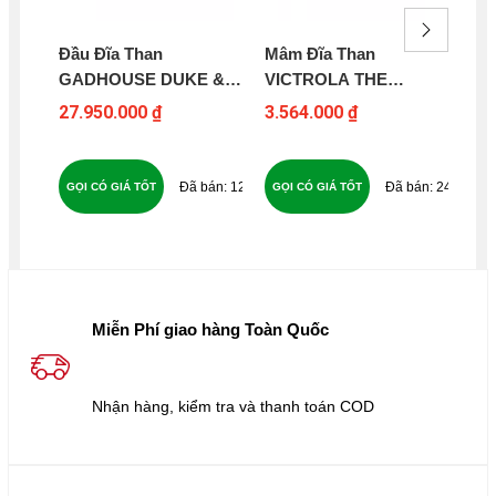
Đầu Đĩa Than
Mâm Đĩa Than
Mâ
GADHOUSE DUKE &
VICTROLA THE
JE
ROY
EASTWOOD
27.950.000 ₫
3.564.000 ₫
14
127
240
GỌI CÓ GIÁ TỐT
GỌI CÓ GIÁ TỐT
GỌ
Miễn Phí giao hàng Toàn Quốc
Nhận hàng, kiểm tra và thanh toán COD