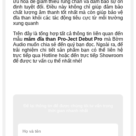
ưu hóa để giảm thiểu rung chấn và đảm bảo sự ổn
định tuyệt đối. Điều này không chỉ giúp đảm bảo
chất lượng âm thanh tốt nhất mà còn giúp bảo vệ
đĩa than khỏi các tác động tiêu cực từ môi trường
xung quanh
Trên đây là tổng hợp tất cả thông tin liên quan đến
mẫu
mâm đĩa than
Pro-Ject Debut Pro
mà Bờm
Audio muốn chia sẻ đến quý bạn đọc. Ngoài ra, để
trải nghiệm chi tiết sản phẩm bạn có thể liên hệ
trực tiếp qua Hotline hoặc đến trực tiếp Showroom
để được tư vấn cụ thể nhất nhé!
Để lại thông tin để được chúng tôi tư vấn trong
thời gian nhanh nhất