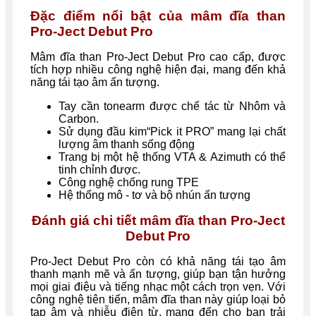
Đặc điểm nổi bật của mâm đĩa than
Pro-Ject Debut Pro
Mâm đĩa than Pro-Ject Debut Pro cao cấp, được
tích hợp nhiều công nghệ hiện đại, mang đến khả
năng tái tạo âm ấn tượng.
Tay cần tonearm được chế tác từ Nhôm và
Carbon.
Sử dụng đầu kim“Pick it PRO” mang lại chất
lượng âm thanh sống động
Trang bị một hệ thống VTA & Azimuth có thể
tinh chỉnh được.
Công nghệ chống rung TPE
Hệ thống mô - tơ và bộ nhún ấn tượng
Đánh giá chi tiết mâm đĩa than Pro-Ject
Debut Pro
Pro-Ject Debut Pro còn có khả năng tái tạo âm
thanh mạnh mẽ và ấn tượng, giúp bạn tận hưởng
mọi giai điệu và tiếng nhạc một cách trọn vẹn. Với
công nghệ tiên tiến, mâm đĩa than này giúp loại bỏ
tạp âm và nhiễu điện từ, mang đến cho bạn trải