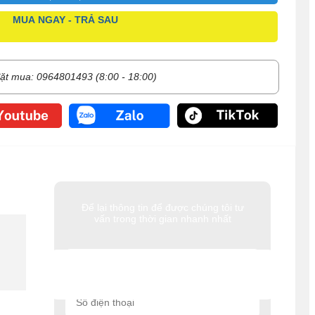
MUA NGAY - TRẢ SAU
ặt mua: 0964801493 (8:00 - 18:00)
Để lại thông tin để được chúng tôi tư
vấn trong thời gian nhanh nhất