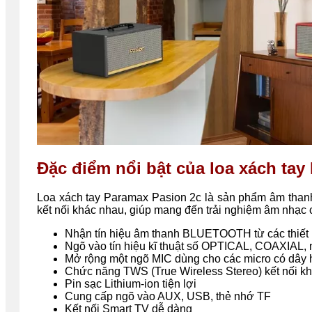
Đặc điểm nổi bật của loa xách ta
Loa xách tay Paramax Pasion 2c là sản phẩm âm thanh
kết nối khác nhau, giúp mang đến trải nghiệm âm nhạc
Nhận tín hiệu âm thanh BLUETOOTH từ các thiết 
Ngõ vào tín hiệu kĩ thuật số OPTICAL, COAXIAL, 
Mở rộng một ngõ MIC dùng cho các micro có dây 
Chức năng TWS (True Wireless Stereo) kết nối k
Pin sạc Lithium-ion tiện lợi
Cung cấp ngõ vào AUX, USB, thẻ nhớ TF
Kết nối Smart TV dễ dàng