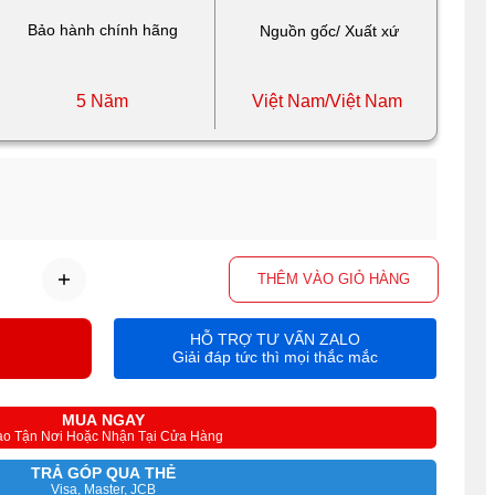
Bảo hành chính hãng
Nguồn gốc/ Xuất xứ
5 Năm
Việt Nam/Việt Nam
THÊM VÀO GIỎ HÀNG
HỖ TRỢ TƯ VẤN ZALO
Giải đáp tức thì mọi thắc mắc
MUA NGAY
ao Tận Nơi Hoặc Nhận Tại Cửa Hàng
TRẢ GÓP QUA THẺ
Visa, Master, JCB