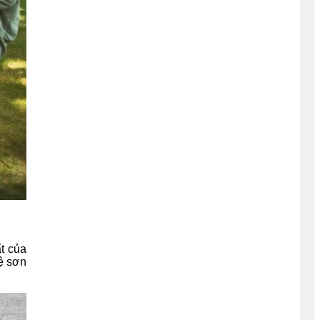
ất của
ệ sơn