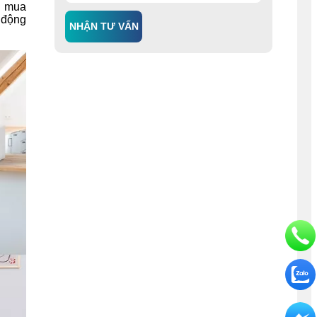
ng mua
a động
NHẬN TƯ VẤN