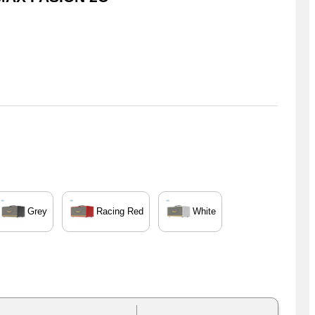
Grey
Racing Red
White