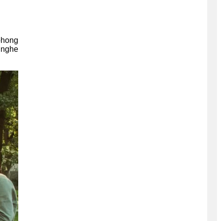
phong
u nghe