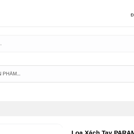
Đ
Loa Xách Tay PARA