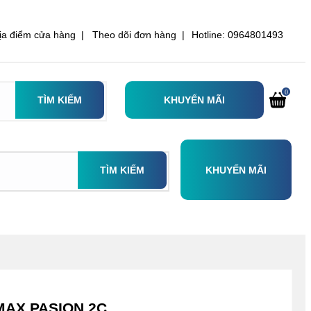
ịa điểm cửa hàng |
Theo dõi đơn hàng |
Hotline: 0964801493
0
TÌM KIẾM
KHUYẾN MÃI
TÌM KIẾM
KHUYẾN MÃI
MAX PASION 2C