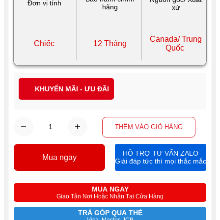
Đơn vị tính
hãng
xứ
Canada/ Trung
Chiếc
12 Tháng
Quốc
KHUYẾN MÃI - ƯU ĐÃI
THÊM VÀO GIỎ HÀNG
HỖ TRỢ TƯ VẤN ZALO
Mua ngay
Giải đáp tức thì mọi thắc mắc
MUA NGAY
Giao Tận Nơi Hoặc Nhận Tại Cửa Hàng
TRẢ GÓP QUA THẺ
Visa, Master, JCB