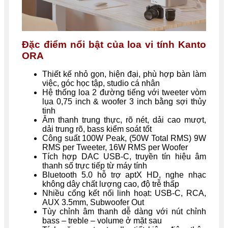
Đặc điểm nổi bật của loa vi tính Kanto
ORA
Thiết kế nhỏ gọn, hiện đại, phù hợp bàn làm
việc, góc học tập, studio cá nhân
Hệ thống loa 2 đường tiếng với tweeter vòm
lụa 0,75 inch & woofer 3 inch bằng sợi thủy
tinh
Âm thanh trung thực, rõ nét, dải cao mượt,
dải trung rõ, bass kiểm soát tốt
Công suất 100W Peak, (50W Total RMS) 9W
RMS per Tweeter, 16W RMS per Woofer
Tích hợp DAC USB-C, truyền tín hiệu âm
thanh số trực tiếp từ máy tính
Bluetooth 5.0 hỗ trợ aptX HD, nghe nhạc
không dây chất lượng cao, độ trễ thấp
Nhiều cổng kết nối linh hoạt: USB-C, RCA,
AUX 3.5mm, Subwoofer Out
Tùy chỉnh âm thanh dễ dàng với nút chỉnh
bass – treble – volume ở mặt sau