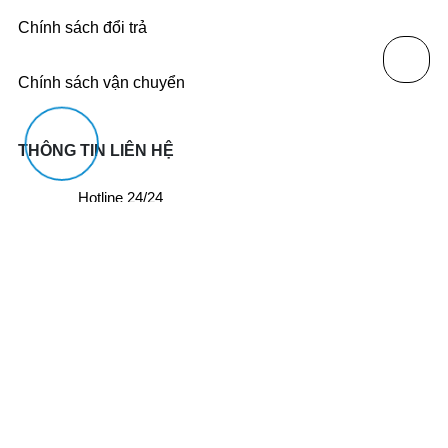
Chính sách đổi trả
Chính sách vận chuyển
THÔNG TIN LIÊN HỆ
Hotline 24/24
0964801493
CS1: Số 86A, ngõ 2, Đồng Nhân, An Khánh, Hà Nội (Cạnh Trạm
Y Tế Đông La)
CS2: Số 22, ngõ 2, Nguyễn Chánh, Yên Hoà, Hà Nội