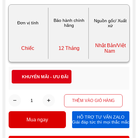
Bảo hành chính
Nguồn gốc/ Xuất
Đơn vị tính
hãng
xứ
Nhật Bản/Việt
Chiếc
12 Tháng
Nam
KHUYẾN MÃI - ƯU ĐÃI
THÊM VÀO GIỎ HÀNG
HỖ TRỢ TƯ VẤN ZALO
Mua ngay
Giải đáp tức thì mọi thắc mắc