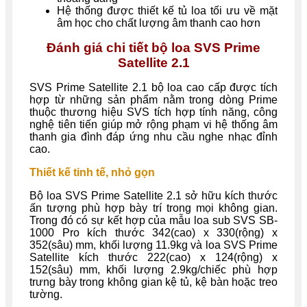
Hệ thống được thiết kế tủ loa tối ưu về mặt
âm học cho chất lượng âm thanh cao hơn
Đánh giá chi tiết bộ loa SVS Prime
Satellite 2.1
SVS Prime Satellite 2.1 bộ loa cao cấp được tích
hợp từ những sản phẩm nằm trong dòng Prime
thuộc thương hiệu SVS tích hợp tính năng, công
nghệ tiên tiến giúp mở rộng phạm vi hệ thống âm
thanh gia đình đáp ứng nhu cầu nghe nhạc đỉnh
cao.
Thiết kế tinh tế, nhỏ gọn
Bộ loa SVS Prime Satellite 2.1 sở hữu kích thước
ấn tượng phù hợp bày trí trong mọi không gian.
Trong đó có sự kết hợp của mẫu loa sub SVS SB-
1000 Pro kích thước 342(cao) x 330(rộng) x
352(sâu) mm, khối lượng 11.9kg và loa SVS Prime
Satellite kích thước 222(cao) x 124(rộng) x
152(sâu) mm, khối lượng 2.9kg/chiếc phù hợp
trưng bày trong không gian kệ tủ, kệ bàn hoặc treo
tường.