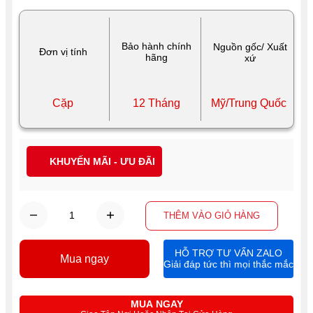
Bảo hành chính
Nguồn gốc/ Xuất
Đơn vị tính
hãng
xứ
Cặp
12 Tháng
Mỹ/Trung Quốc
KHUYẾN MÃI - ƯU ĐÃI
THÊM VÀO GIỎ HÀNG
HỖ TRỢ TƯ VẤN ZALO
Mua ngay
Giải đáp tức thì mọi thắc mắc
MUA NGAY