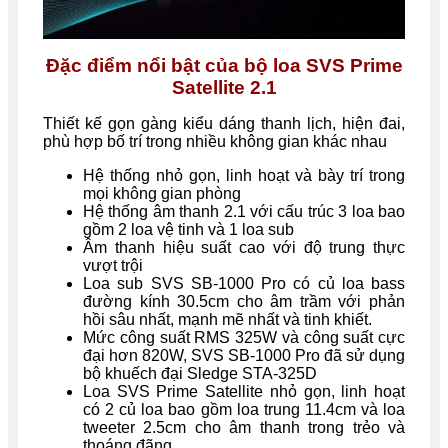
Đặc điểm nổi bật của bộ loa SVS Prime
Satellite 2.1
Thiết kế gọn gàng kiểu dáng thanh lịch, hiện đai,
phù hợp bố trí trong nhiều không gian khác nhau
Hệ thống nhỏ gọn, linh hoạt và bày trí trong
mọi không gian phòng
Hệ thống âm thanh 2.1 với cấu trúc 3 loa bao
gồm 2 loa vệ tinh và 1 loa sub
Âm thanh hiệu suất cao với độ trung thực
vượt trội
Loa sub SVS SB-1000 Pro có củ loa bass
đường kính 30.5cm cho âm trầm với phản
hồi sâu nhất, mạnh mẽ nhất và tinh khiết.
Mức công suất RMS 325W và công suất cực
đại hơn 820W, SVS SB-1000 Pro đã sử dụng
bộ khuếch đại Sledge STA-325D
Loa SVS Prime Satellite nhỏ gọn, linh hoạt
có 2 củ loa bao gồm loa trung 11.4cm và loa
tweeter 2.5cm cho âm thanh trong trẻo và
thoáng đãng