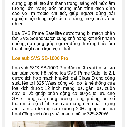
cứng giúp tái tạo âm thanh trong, sáng với mức âm
lượng lớn mang đến những màn trình diễn đỉnh
cao với m treble chi tiết, giúp người dùng trải
nghiệm nội dung một cách rõ ràng, mượt mà và tự
nhiên.
Loa SVS Prime Satellite được trang bị mạch phân
tần SVS SoundMatch cùng khả năng kết nối nhanh
chóng, đa dạng giúp người dùng thường thức âm
thanh một cách trọn vẹn nhất.
Loa sub SVS SB-1000 Pro
Loa sub SVS SB-1000 Pro đảm nhận vai trò tái tạo
âm trầm trong hệ thống loa SVS Prime Satellite 2.1
được tích hợp mạch khuếch đại Class D cho công
suất lên tới 325 Watts cùng với đó là hệ thống của
loa kích thước 12 inch, màng loa, gân loa, cuộn
dây lõi và ghép phần động cơ được tối ưu cho
SPLs cung cấp năng lượng trong phòng tần số
thấp nhất độ chính xác cao mang đến chất lượng
âm trầm ấn tượng sâu xuống 20Hz giúp cho loa
hoạt động với công suất mạnh mẽ từ 325-820W.