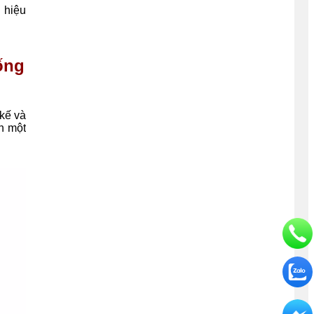
 hiệu
ống
 kế và
ên một