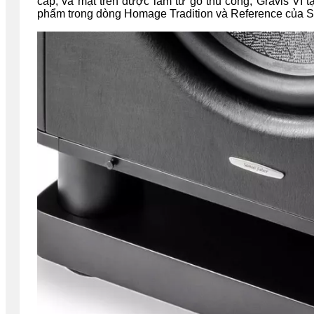
cấp, và mặt trên được làm từ gỗ thủ công, Gravis VI 
phẩm trong dòng Homage Tradition và Reference của S