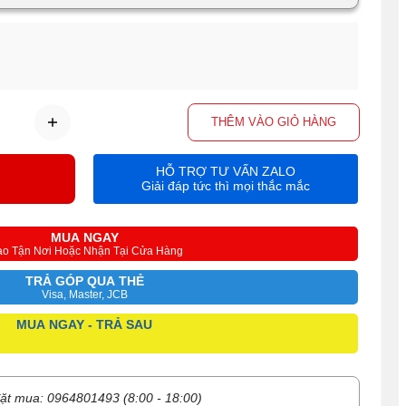
THÊM VÀO GIỎ HÀNG
HỖ TRỢ TƯ VẤN ZALO
Giải đáp tức thì mọi thắc mắc
MUA NGAY
ao Tận Nơi Hoặc Nhận Tại Cửa Hàng
TRẢ GÓP QUA THẺ
Visa, Master, JCB
MUA NGAY - TRẢ SAU
ặt mua: 0964801493 (8:00 - 18:00)