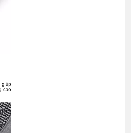
 giúp
g cao