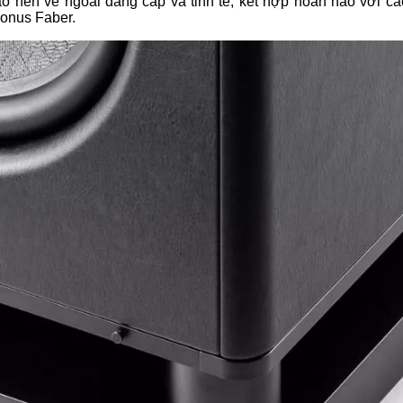
tạo nên vẻ ngoài đẳng cấp và tinh tế, kết hợp hoàn hảo với cá
onus Faber.