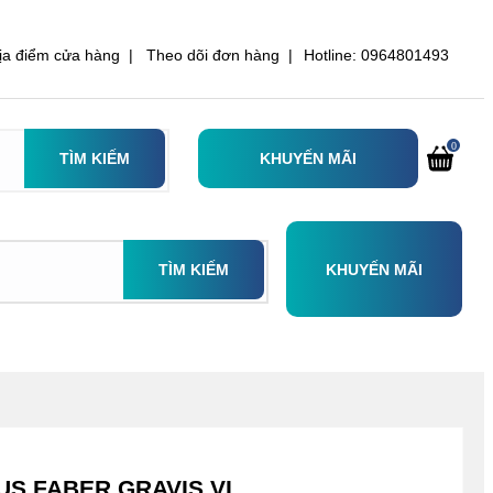
ịa điểm cửa hàng |
Theo dõi đơn hàng |
Hotline: 0964801493
0
TÌM KIẾM
KHUYẾN MÃI
TÌM KIẾM
KHUYẾN MÃI
US FABER GRAVIS VI