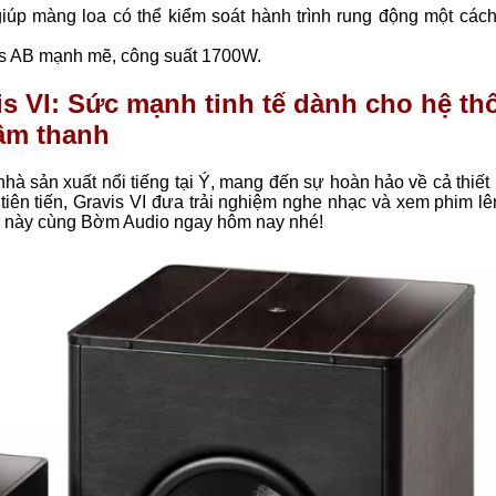
giúp màng loa có thể kiểm soát hành trình rung động một cách
ss AB mạnh mẽ, công suất 1700W.
s VI: Sức mạnh tinh tế dành cho hệ th
âm thanh
nhà sản xuất nổi tiếng tại Ý, mang đến sự hoàn hảo về cả thiết
tiên tiến, Gravis VI đưa trải nghiệm nghe nhạc và xem phim l
m này cùng Bờm Audio ngay hôm nay nhé!