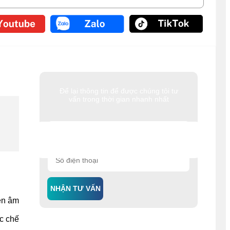
Để lại thông tin để được chúng tôi tư
vấn trong thời gian nhanh nhất
NHẬN TƯ VẤN
iễn âm
c chế