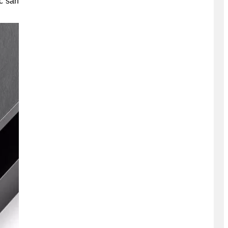
c sản