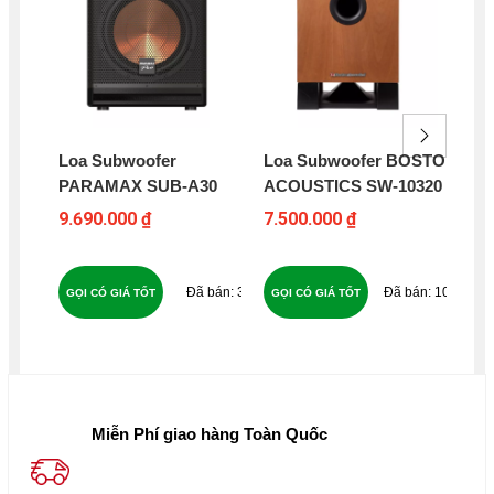
Loa Subwoofer
Loa Subwoofer BOSTON
Lo
PARAMAX SUB-A30
ACOUSTICS SW-10320
LI
9.690.000 ₫
7.500.000 ₫
23
32
109
GỌI CÓ GIÁ TỐT
GỌI CÓ GIÁ TỐT
GỌ
Miễn Phí giao hàng Toàn Quốc