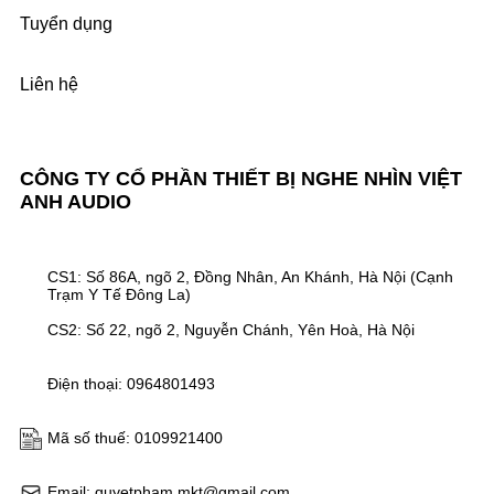
Tuyển dụng
Liên hệ
CÔNG TY CỔ PHẦN THIẾT BỊ NGHE NHÌN VIỆT
ANH AUDIO
CS1: Số 86A, ngõ 2, Đồng Nhân, An Khánh, Hà Nội (Cạnh
Trạm Y Tế Đông La)
CS2: Số 22, ngõ 2, Nguyễn Chánh, Yên Hoà, Hà Nội
Điện thoại: 0964801493
Mã số thuế: 0109921400
Email: quyetpham.mkt@gmail.com