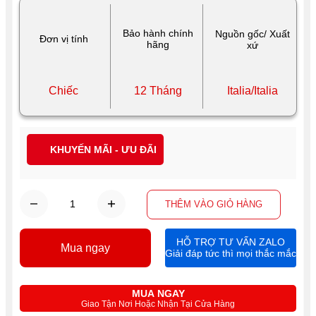
Bảo hành chính
Nguồn gốc/ Xuất
Đơn vị tính
hãng
xứ
Chiếc
12 Tháng
Italia/Italia
KHUYẾN MÃI - ƯU ĐÃI
THÊM VÀO GIỎ HÀNG
HỖ TRỢ TƯ VẤN ZALO
Mua ngay
Giải đáp tức thì mọi thắc mắc
MUA NGAY
Giao Tận Nơi Hoặc Nhận Tại Cửa Hàng