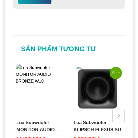
SẢN PHẨM TƯƠNG TỰ
Sale
Loa Subwoofer
Loa Subwoofer
Lo
MONITOR AUDIO
KLIPSCH FLEXUS SUB
PA
BRONZE W10
100