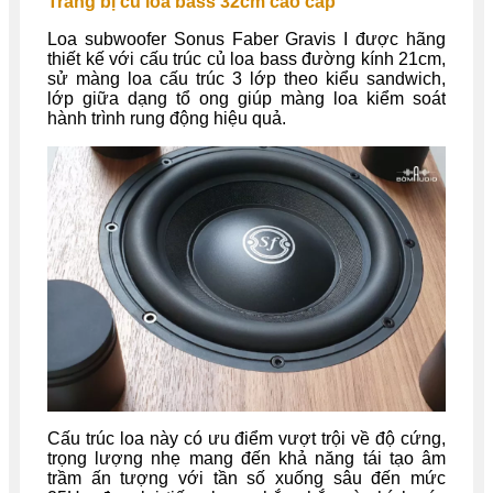
Trang bị củ loa bass 32cm cao cấp
Loa subwoofer Sonus Faber Gravis I được hãng
thiết kế với cấu trúc củ loa bass đường kính 21cm,
sử màng loa cấu trúc 3 lớp theo kiểu sandwich,
lớp giữa dạng tổ ong giúp màng loa kiểm soát
hành trình rung động hiệu quả.
Cấu trúc loa này có ưu điểm vượt trội về độ cứng,
trọng lượng nhẹ mang đến khả năng tái tạo âm
trầm ấn tượng với tần số xuống sâu đến mức