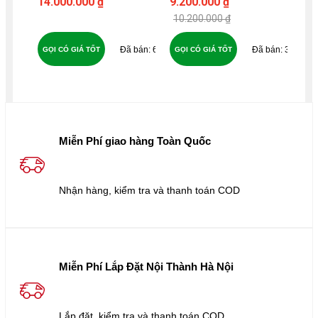
14.000.000 ₫
9.200.000 ₫
9.6
10.200.000 ₫
65
36
GỌI CÓ GIÁ TỐT
GỌI CÓ GIÁ TỐT
GỌ
Miễn Phí giao hàng Toàn Quốc
Nhận hàng, kiểm tra và thanh toán COD
Miễn Phí Lắp Đặt Nội Thành Hà Nội
Lắp đặt, kiểm tra và thanh toán COD