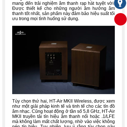
mang đến trải nghiệm âm thanh rạp hát tuyệt vời.
Được thiết kế cho những người âm hưởng âm
thanh tốt nhất, sản phẩm này đảm bảo hiệu suất tối
ưu trong mọi tình huống sử dụng.
Tùy chọn thứ hai, HT-Air MKII Wireless, được xem
như một giải pháp kinh tế và tinh tế cho các tín đồ
âm nhạc. Cũng hoạt động ở tần số 5,8 GHz, HT-Air
MKII truyền tải tín hiệu âm thanh nổi hoặc .1/LFE
mà không làm mất chất lượng, nhờ vào việc không
nén tín hiệu. Tuy nhiên, lưu ý rằng tùy chọn này