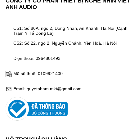
CÔNG TY CỔ PHẦN THIẾT BỊ NGHE NHÌN VIỆT
ANH AUDIO
CS1: Số 86A, ngõ 2, Đồng Nhân, An Khánh, Hà Nội (Cạnh
Trạm Y Tế Đông La)
CS2: Số 22, ngõ 2, Nguyễn Chánh, Yên Hoà, Hà Nội
Điện thoại: 0964801493
Mã số thuế: 0109921400
Email: quyetpham.mkt@gmail.com