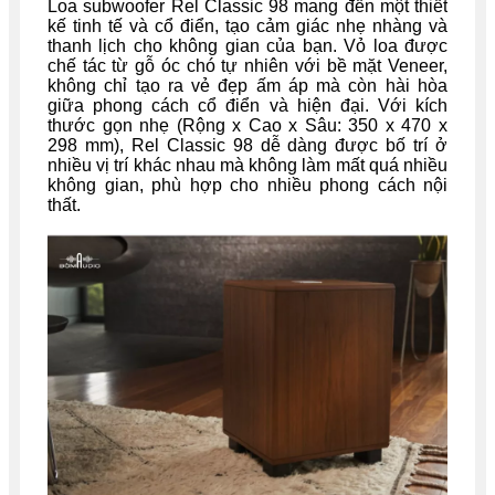
Loa subwoofer Rel Classic 98 mang đến một thiết
kế tinh tế và cổ điển, tạo cảm giác nhẹ nhàng và
thanh lịch cho không gian của bạn. Vỏ loa được
chế tác từ gỗ óc chó tự nhiên với bề mặt Veneer,
không chỉ tạo ra vẻ đẹp ấm áp mà còn hài hòa
giữa phong cách cổ điển và hiện đại. Với kích
thước gọn nhẹ (Rộng x Cao x Sâu: 350 x 470 x
298 mm), Rel Classic 98 dễ dàng được bố trí ở
nhiều vị trí khác nhau mà không làm mất quá nhiều
không gian, phù hợp cho nhiều phong cách nội
thất.