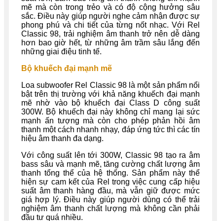
mẽ mà còn trong trẻo và có độ cộng hưởng sâu
sắc. Điều này giúp người nghe cảm nhận được sự
phong phú và chi tiết của từng nốt nhạc. Với Rel
Classic 98, trải nghiệm âm thanh trở nên dễ dàng
hơn bao giờ hết, từ những âm trầm sâu lắng đến
những giai điệu tinh tế.
Bộ khuếch đại mạnh mẽ
Loa subwoofer Rel Classic 98 là một sản phẩm nổi
bật trên thị trường với khả năng khuếch đại mạnh
mẽ nhờ vào bộ khuếch đại Class D công suất
300W. Bộ khuếch đại này không chỉ mang lại sức
mạnh ấn tượng mà còn cho phép phản hồi âm
thanh một cách nhanh nhạy, đáp ứng tức thì các tín
hiệu âm thanh đa dạng.
Với công suất lên tới 300W, Classic 98 tạo ra âm
bass sâu và mạnh mẽ, tăng cường chất lượng âm
thanh tổng thể của hệ thống. Sản phẩm này thể
hiện sự cam kết của Rel trong việc cung cấp hiệu
suất âm thanh hàng đầu, mà vẫn giữ được mức
giá hợp lý. Điều này giúp người dùng có thể trải
nghiệm âm thanh chất lượng mà không cần phải
đầu tư quá nhiều.