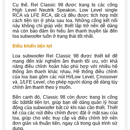
Cụ thể, Rel Classic 98 được trang bị các cổng
High Level Neutrik Speakon, Low Level single
RCA và LFE RCA, tất cả đều được tích hợp một
cách tiện lợi ở phía sau loa. Những cổng kết nối
này không chỉ giúp việc thiết lập trở nên dễ dàng
mà còn bảo đảm tín hiệu âm thanh truyền tải đến
loa subwoofer luôn ở trạng thái tốt nhất.
Điều khiển tiện lợi
Loa subwoofer Rel Classic 98 được thiết kế để
mang đến trải nghiệm âm thanh tối ưu, với khả
năng điều chỉnh hoàn hảo phù hợp với nhiều hệ
thống âm thanh khác nhau. Hệ thống điều chỉnh
của loa bao gồm các nút Hi/Low Level, Crossover
và .1/LFE Level, cho phép người dùng dễ dàng tùy
chỉnh âm thanh theo ý muốn.
Bên cạnh đó, Classic 98 còn được trang bị công
tắc bật/tắt tiện lợi, giúp bạn dễ dàng quản lý hoạt
động của subwoofer bất cứ khi nào cần thiết. Thiết
kế của các nút điều chỉnh được đặt ở mặt sau của
loa, giúp cho việc truy cập và điều chỉnh trở nên
đơn giản và thuận tiện, ngay cả trong quá trình sử
dụng.