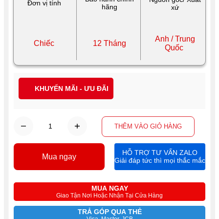
Đơn vị tính
hãng
xứ
Anh / Trung
Chiếc
12 Tháng
Quốc
KHUYẾN MÃI - ƯU ĐÃI
THÊM VÀO GIỎ HÀNG
HỖ TRỢ TƯ VẤN ZALO
Mua ngay
Giải đáp tức thì mọi thắc mắc
MUA NGAY
Giao Tận Nơi Hoặc Nhận Tại Cửa Hàng
TRẢ GÓP QUA THẺ
Visa, Master, JCB