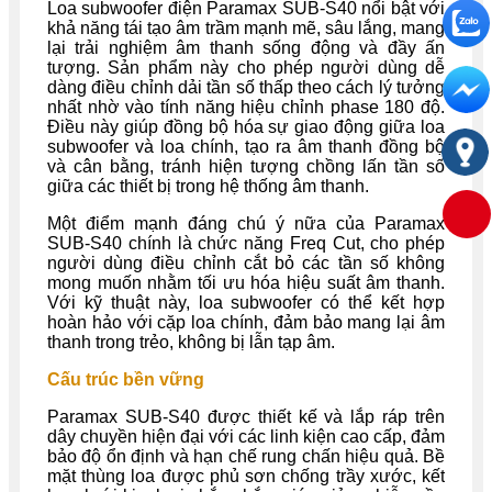
Loa subwoofer điện Paramax SUB-S40 nổi bật với
khả năng tái tạo âm trầm mạnh mẽ, sâu lắng, mang
lại trải nghiệm âm thanh sống động và đầy ấn
tượng. Sản phẩm này cho phép người dùng dễ
dàng điều chỉnh dải tần số thấp theo cách lý tưởng
nhất nhờ vào tính năng hiệu chỉnh phase 180 độ.
Điều này giúp đồng bộ hóa sự giao động giữa loa
subwoofer và loa chính, tạo ra âm thanh đồng bộ
và cân bằng, tránh hiện tượng chồng lấn tần số
giữa các thiết bị trong hệ thống âm thanh.
Một điểm mạnh đáng chú ý nữa của Paramax
SUB-S40 chính là chức năng Freq Cut, cho phép
người dùng điều chỉnh cắt bỏ các tần số không
mong muốn nhằm tối ưu hóa hiệu suất âm thanh.
Với kỹ thuật này, loa subwoofer có thể kết hợp
hoàn hảo với cặp loa chính, đảm bảo mang lại âm
thanh trong trẻo, không bị lẫn tạp âm.
Cấu trúc bền vững
Paramax SUB-S40 được thiết kế và lắp ráp trên
dây chuyền hiện đại với các linh kiện cao cấp, đảm
bảo độ ổn định và hạn chế rung chấn hiệu quả. Bề
mặt thùng loa được phủ sơn chống trầy xước, kết