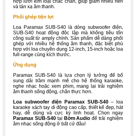
hợp lưới kim loại chắc chắn, giúp giảm nhiễu nền
và tán xạ âm thanh.
Phối ghép tiện lợi
Loa Paramax SUB-S40 là dòng subwoofer điện,
SUB-S40 hoạt động độc lập mà không tiêu tốn
công suất từ amply chính. Sản phẩm dễ dàng phối
ghép với nhiều hệ thống âm thanh, đặc biệt phù
hợp với loa chuyên dụng 12-inch, 15-inch hoặc loa
full-range cùng kích thước.
Ứng dụng
Paramax SUB-S40 là lựa chọn lý tưởng để bổ
sung dải trầm mạnh mẽ cho hệ thống karaoke,
nghe nhạc hoặc xem phim, mang lại trải nghiệm
âm thanh sống động, chân thực hơn.
Loa subwoofer điện Paramax SUB-S40
– loa
karaoke xách tay di động cao cấp, thiết kế đẹp, hát
hay, dễ dùng và cực kỳ linh hoạt. Chọn ngay
Paramax SUB-S40
tại
Bờm Audio
để trải nghiệm
âm nhạc sống động ở bất cứ đâu!