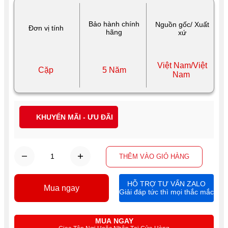
Bảo hành chính
Nguồn gốc/ Xuất
Đơn vị tính
hãng
xứ
Việt Nam/Việt
Cặp
5 Năm
Nam
KHUYẾN MÃI - ƯU ĐÃI
THÊM VÀO GIỎ HÀNG
HỖ TRỢ TƯ VẤN ZALO
Mua ngay
Giải đáp tức thì mọi thắc mắc
MUA NGAY