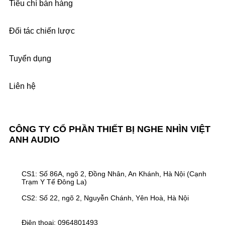
Tiêu chí bán hàng
Đối tác chiến lược
Tuyển dụng
Liên hệ
CÔNG TY CỔ PHẦN THIẾT BỊ NGHE NHÌN VIỆT
ANH AUDIO
CS1: Số 86A, ngõ 2, Đồng Nhân, An Khánh, Hà Nội (Cạnh
Trạm Y Tế Đông La)
CS2: Số 22, ngõ 2, Nguyễn Chánh, Yên Hoà, Hà Nội
Điện thoại: 0964801493