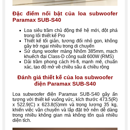
Đặc điểm nổi bật của loa subwoofer
Paramax SUB-S40
Loa siêu trầm chủ động thế hệ mới, đột phá
trong lối thiết kế Pro
Thiết kế tối giản, tương đối nhỏ gọn, không
gây trở ngại nhiều trong di chuyển
Sử dụng woofer màng Nhôm 385mm, mạch
khuếch đại Class-D công suất 600W (RMS)
Dải trầm phong cách Hi-fi, mạnh mẽ, chuẩn
xác, tạo độ mở về chiều sâu & chiều rộng
Đánh giá thiết kế của loa subwoofer
điện Paramax SUB-S40
Loa subwoofer điện Paramax SUB-S40 gây ấn
tượng với thiết kế vuông vức, kích thước 473.5(R)
x 522.9(C) x 623.8(S)mm và trọng lượng 35 kg,
khiến việc vận chuyển và lắp đặt trở nên dễ dàng
trong nhiều không gian mà không tốn quá nhiều
diện tích.