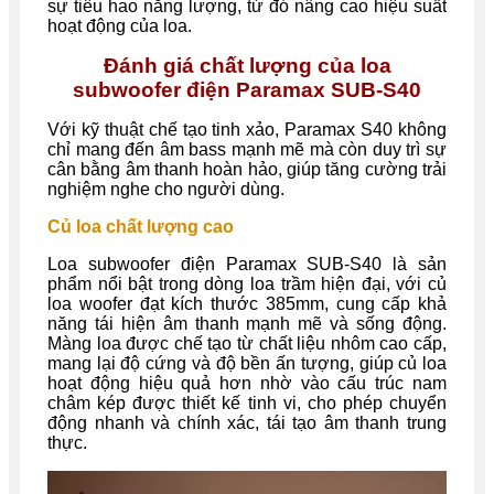
sự tiêu hao năng lượng, từ đó nâng cao hiệu suất
hoạt động của loa.
Đánh giá chất lượng của loa
subwoofer điện Paramax SUB-S40
Với kỹ thuật chế tạo tinh xảo, Paramax S40 không
chỉ mang đến âm bass mạnh mẽ mà còn duy trì sự
cân bằng âm thanh hoàn hảo, giúp tăng cường trải
nghiệm nghe cho người dùng.
Củ loa chất lượng cao
Loa subwoofer điện Paramax SUB-S40 là sản
phẩm nổi bật trong dòng loa trầm hiện đại, với củ
loa woofer đạt kích thước 385mm, cung cấp khả
năng tái hiện âm thanh mạnh mẽ và sống động.
Màng loa được chế tạo từ chất liệu nhôm cao cấp,
mang lại độ cứng và độ bền ấn tượng, giúp củ loa
hoạt động hiệu quả hơn nhờ vào cấu trúc nam
châm kép được thiết kế tinh vi, cho phép chuyển
động nhanh và chính xác, tái tạo âm thanh trung
thực.