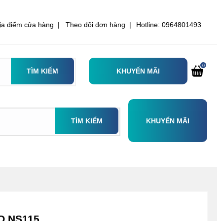
ịa điểm cửa hàng |
Theo dõi đơn hàng |
Hotline: 0964801493
0
TÌM KIẾM
KHUYẾN MÃI
TÌM KIẾM
KHUYẾN MÃI
O NS115