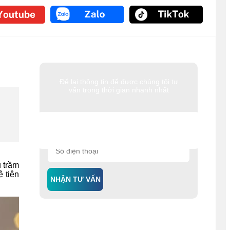
Để lại thông tin để được chúng tôi tư
vấn trong thời gian nhanh nhất
 trầm
 tiên
NHẬN TƯ VẤN