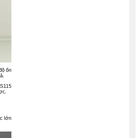
độ ổn
ả.
NS115
ược.
c lớn