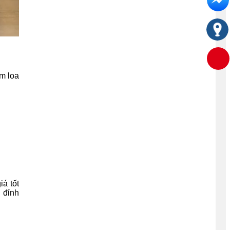
m loa
á tốt
 đỉnh