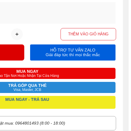
THÊM VÀO GIỎ HÀNG
HỖ TRỢ TƯ VẤN ZALO
Giải đáp tức thì mọi thắc mắc
MUA NGAY
ao Tận Nơi Hoặc Nhận Tại Cửa Hàng
TRẢ GÓP QUA THẺ
Visa, Master, JCB
MUA NGAY - TRẢ SAU
ặt mua: 0964801493 (8:00 - 18:00)