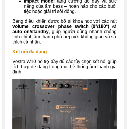
Impact mode:
tăng cường độ dày và sức
nặng của âm bass – hoàn hảo cho các buổi
tiệc hoặc giải trí sôi động.
Bảng điều khiển được bố trí khoa học với các nút
volume
,
crossover
,
phase switch (0°/180°)
và
auto on/standby
, giúp người dùng nhanh chóng
tinh chỉnh âm thanh phù hợp với không gian và sở
thích cá nhân.
Kết nối đa dạng
Vestra W10 hỗ trợ đầy đủ các tùy chọn kết nối giúp
tích hợp dễ dàng trong mọi hệ thống âm thanh gia
đình: