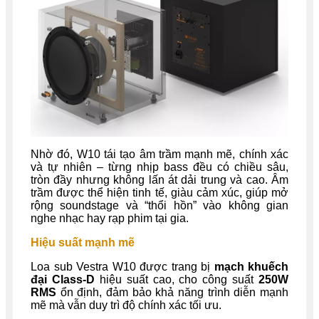
Nhờ đó, W10 tái tạo âm trầm mạnh mẽ, chính xác
và tự nhiên – từng nhịp bass đều có chiều sâu,
tròn đầy nhưng không lấn át dải trung và cao. Âm
trầm được thể hiện tinh tế, giàu cảm xúc, giúp mở
rộng soundstage và “thổi hồn” vào không gian
nghe nhạc hay rạp phim tại gia.
Hiệu suất mạnh mẽ
Loa sub Vestra W10 được trang bị
mạch khuếch
đại Class-D
hiệu suất cao, cho công suất
250W
RMS
ổn định, đảm bảo khả năng trình diễn mạnh
mẽ mà vẫn duy trì độ chính xác tối ưu.