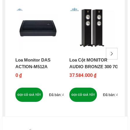
Loa Monitor DAS
Loa Cột MONITOR
Lo
ACTION-M512A
AUDIO BRONZE 300 7G
MO
50
0 ₫
37.584.000 ₫
58
48
47
GỌI CÓ GIÁ TỐT
GỌI CÓ GIÁ TỐT
GỌ