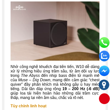
Nhờ công nghệ khuếch đại tiên tiến, W10 dễ dàng
xử lý những hiệu ứng trầm sâu, từ âm dội uy lực
trong
The Abyss
đến nhịp bass điện tử mạnh mẽ
của
Muse – Dig Down
, mang đến cảm giác “chest
quiver” đầy phấn khích mà không gây ù hay méo
tiếng. Dải tần đáp ứng rộng
19 – 200 Hz (-6 dB)
giúp loa tái hiện hoàn hảo những dải trầm cực
thấp, mang lại nền âm sâu, chắc và rõ nét.
Tùy chỉnh linh hoạt