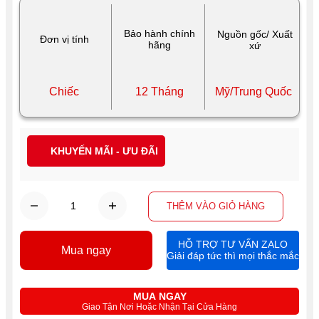
Bảo hành chính
Nguồn gốc/ Xuất
Đơn vị tính
hãng
xứ
Chiếc
12 Tháng
Mỹ/Trung Quốc
KHUYẾN MÃI - ƯU ĐÃI
THÊM VÀO GIỎ HÀNG
HỖ TRỢ TƯ VẤN ZALO
Mua ngay
Giải đáp tức thì mọi thắc mắc
MUA NGAY
Giao Tận Nơi Hoặc Nhận Tại Cửa Hàng