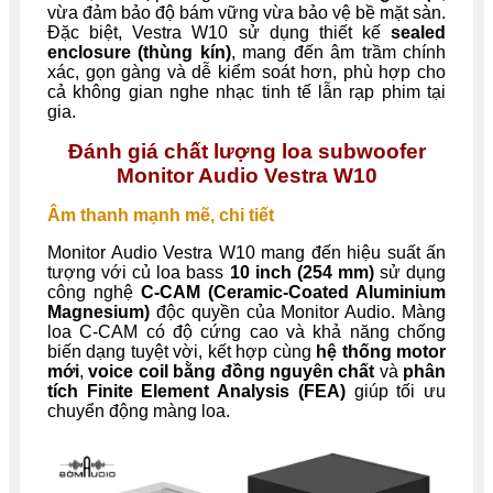
vừa đảm bảo độ bám vững vừa bảo vệ bề mặt sàn.
Đặc biệt, Vestra W10 sử dụng thiết kế
sealed
enclosure (thùng kín)
, mang đến âm trầm chính
xác, gọn gàng và dễ kiểm soát hơn, phù hợp cho
cả không gian nghe nhạc tinh tế lẫn rạp phim tại
gia.
Đánh giá chất lượng loa subwoofer
Monitor Audio Vestra W10
Âm thanh mạnh mẽ, chi tiết
Monitor Audio Vestra W10 mang đến hiệu suất ấn
tượng với củ loa bass
10 inch (254 mm)
sử dụng
công nghệ
C-CAM (Ceramic-Coated Aluminium
Magnesium)
độc quyền của Monitor Audio. Màng
loa C-CAM có độ cứng cao và khả năng chống
biến dạng tuyệt vời, kết hợp cùng
hệ thống motor
mới
,
voice coil bằng đồng nguyên chất
và
phân
tích Finite Element Analysis (FEA)
giúp tối ưu
chuyển động màng loa.