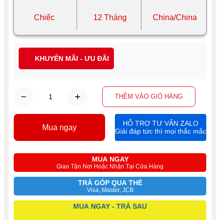
Chiếc
12 Tháng
China/China
KHUYẾN MÃI - ƯU ĐÃI
THÊM VÀO GIỎ HÀNG
HỖ TRỢ TƯ VẤN ZALO
Mua ngay
Giải đáp tức thì mọi thắc mắc
MUA NGAY
Giao Tận Nơi Hoặc Nhận Tại Cửa Hàng
TRẢ GÓP QUA THẺ
Visa, Master, JCB
MUA NGAY - TRẢ SAU