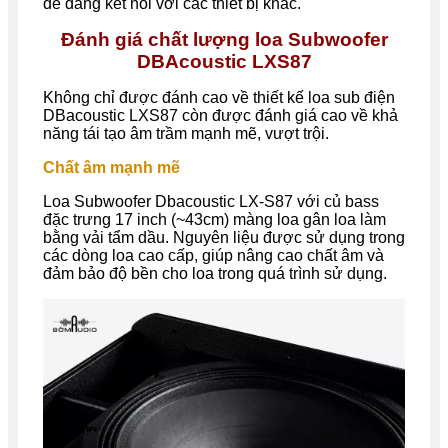
dễ dàng kết nối với các thiết bị khác.
Đánh giá chất lượng loa Subwoofer
DBAcoustic LXS87
Không chỉ được đánh cao về thiết kế loa sub điện
DBacoustic LXS87 còn được đánh giá cao về khả
năng tái tạo âm trầm mạnh mẽ, vượt trội.
Chất âm mạnh mẽ
Loa Subwoofer Dbacoustic LX-S87 với củ bass
đặc trưng 17 inch (~43cm) màng loa gân loa làm
bằng vải tẩm dầu. Nguyên liệu được sử dụng trong
các dòng loa cao cấp, giúp nâng cao chất âm và
đảm bảo độ bền cho loa trong quá trình sử dụng.