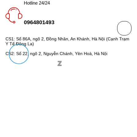
Hotline 24/24
0964801493
CS1: Số 86A, ngõ 2, Đồng Nhân, An Khánh, Hà Nội (Cạnh Trạm
Y Tế Đông La)
CS2: Số 22, ngõ 2, Nguyễn Chánh, Yên Hoà, Hà Nội
Giấy phép ĐKKD số 0109921400 do Sở Kế hoạch và Đầu Tư
Thành phố Hà Nội Cấp ngày 03/03/2022
© 2026 - Bản quyền của bomaudio.com. Thiết kế bởi pancake