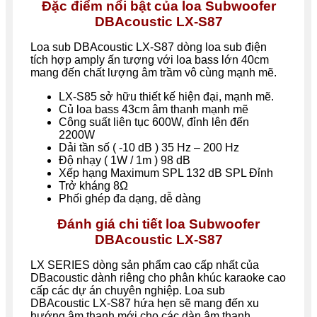
Đặc điểm nổi bật của loa Subwoofer
DBAcoustic LX-S87
Loa sub DBAcoustic LX-S87 dòng loa sub điện
tích hợp amply ấn tượng với loa bass lớn 40cm
mang đến chất lượng âm trầm vô cùng mạnh mẽ.
LX-S85 sở hữu thiết kế hiện đại, mạnh mẽ.
Củ loa bass 43cm âm thanh mạnh mẽ
Công suất liên tục 600W, đỉnh lên đến
2200W
Dải tần số ( -10 dB ) 35 Hz – 200 Hz
Độ nhạy ( 1W / 1m ) 98 dB
Xếp hạng Maximum SPL 132 dB SPL Đỉnh
Trở kháng 8Ω
Phối ghép đa dạng, dễ dàng
Đánh giá chi tiết loa Subwoofer
DBAcoustic LX-S87
LX SERIES dòng sản phẩm cao cấp nhất của
DBacoustic dành riêng cho phân khúc karaoke cao
cấp các dự án chuyên nghiệp. Loa sub
DBAcoustic LX-S87 hứa hẹn sẽ mang đến xu
hướng âm thanh mới cho các dàn âm thanh