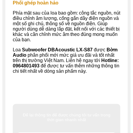
Phối ghép hoàn hảo
Phía mặt sau của loa bao gồm: công tắc nguồn, nút
điều chỉnh âm lượng, cổng gắn dây điện nguồn và
một số ghi chú, thông số về nguồn điện. Giúp
người dùng dễ dàng lắp đặt, kết nối với các thiết bị
khác và cân chỉnh mức âm theo đúng mong muốn
của bạn.
Loa
Subwoofer DBAcoustic
LX-S87
được
Bờm
Audio
phân phối mới mức giá ưu đãi và tốt nhất
trên thị trường Việt Nam. Liên hệ ngay tới
Hotline:
0964801493
để được tư vấn thêm những thông tin
chi tiết nhất về dòng sản phẩm này.
Để lại thông tin để được chúng tôi tư vấn trong
thời gian nhanh nhất