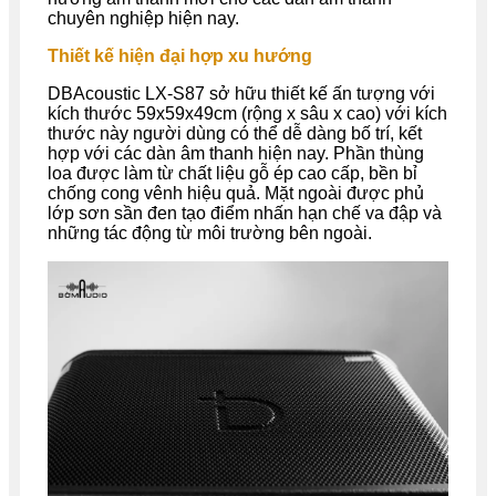
chuyên nghiệp hiện nay.
Thiết kế hiện đại hợp xu hướng
DBAcoustic
LX-S87
sở hữu thiết kế ấn tượng với
kích thước 59x59x49cm (rộng x sâu x cao) với kích
thước này người dùng có thể dễ dàng bố trí, kết
hợp với các dàn âm thanh hiện nay. Phần thùng
loa được làm từ chất liệu gỗ ép cao cấp, bền bỉ
chống cong vênh hiệu quả. Mặt ngoài được phủ
lớp sơn sần đen tạo điểm nhấn hạn chế va đập và
những tác động từ môi trường bên ngoài.