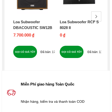
Loa Subwoofer
Loa Subwoofer RCF S
Lo
DBACOUSTIC SW12B
8028 II
DB
7.700.000 ₫
0 ₫
17
178
111
GỌI CÓ GIÁ TỐT
GỌI CÓ GIÁ TỐT
GỌ
Miễn Phí giao hàng Toàn Quốc
Nhận hàng, kiểm tra và thanh toán COD