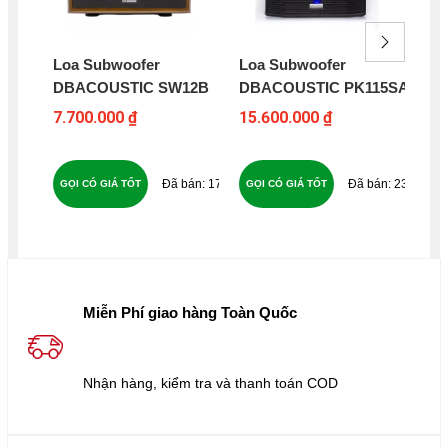
Loa Subwoofer
Loa Subwoofer
Lo
DBACOUSTIC SW12B
DBACOUSTIC PK115SA
802
7.700.000 ₫
15.600.000 ₫
0 ₫
178
230
GỌI CÓ GIÁ TỐT
GỌI CÓ GIÁ TỐT
GỌ
Miễn Phí giao hàng Toàn Quốc
Nhận hàng, kiểm tra và thanh toán COD