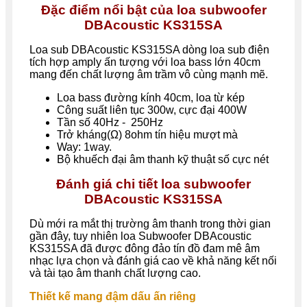
Đặc điểm nổi bật của loa subwoofer
DBAcoustic KS315SA
Loa sub DBAcoustic KS315SA dòng loa sub điện
tích hợp amply ấn tượng với loa bass lớn 40cm
mang đến chất lượng âm trầm vô cùng mạnh mẽ.
Loa bass đường kính 40cm, loa từ kép
Công suất liên tục 300w, cực đại 400W
Tần số 40Hz - 250Hz
Trở kháng(Ω) 8ohm tín hiệu mượt mà
Way: 1way.
Bộ khuếch đại âm thanh kỹ thuật số cực nét
Đánh giá chi tiết loa subwoofer
DBAcoustic KS315SA
Dù mới ra mắt thị trường âm thanh trong thời gian
gần đây, tuy nhiên loa Subwoofer DBAcoustic
KS315SA đã được đông đảo tín đồ đam mê âm
nhạc lựa chọn và đánh giá cao về khả năng kết nối
và tài tạo âm thanh chất lượng cao.
Thiết kế mang đậm dấu ấn riêng