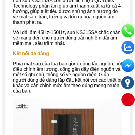
Loa sub KS315SA còn được tích hợp QD-Bass
Technology phản âm giúp âm thanh xuất ra từ cả 4
hướng, giúp triệt tiêu được những ảnh hưởng do
về mặt sàn, trần, tường và tối ưu hóa nguồn âm
thanh phát ra.
Với dải âm 45Hz-150Hz, sub KS315SA chắc chắn
sẽ mang đến cho người dùng trải nghiệm dải âm
mềm mại, sâu trầm nhất.
Kết nối dễ dàng
Phía mặt sau của loa bao gồm: công tắc nguồn, nút
điều chỉnh âm lượng, cổng gắn dây điện nguồn và
một số ghi chú, thông số về nguồn điện. Giúp
người dùng dễ dàng lắp đặt, kết nối với các thiết bị
khác và cân chỉnh mức âm theo đúng mong muốn
của bạn.