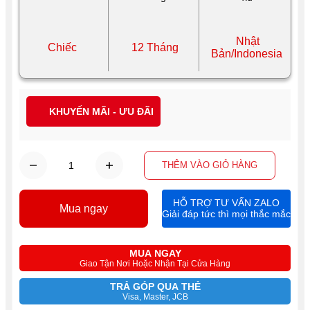
Nhật
Chiếc
12 Tháng
Bản/Indonesia
KHUYẾN MÃI - ƯU ĐÃI
THÊM VÀO GIỎ HÀNG
HỖ TRỢ TƯ VẤN ZALO
Mua ngay
Giải đáp tức thì mọi thắc mắc
MUA NGAY
Giao Tận Nơi Hoặc Nhận Tại Cửa Hàng
TRẢ GÓP QUA THẺ
Visa, Master, JCB