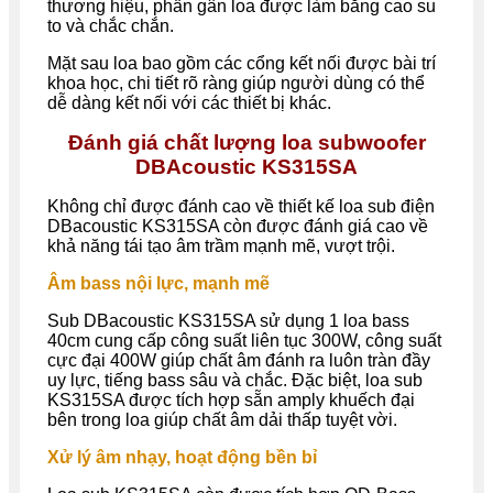
thương hiệu, phần gân loa được làm bằng cao su
to và chắc chắn.
Mặt sau loa bao gồm các cổng kết nối được bài trí
khoa học, chi tiết rõ ràng giúp người dùng có thể
dễ dàng kết nối với các thiết bị khác.
Đánh giá chất lượng loa subwoofer
DBAcoustic KS315SA
Không chỉ được đánh cao về thiết kế loa sub điện
DBacoustic KS315SA còn được đánh giá cao về
khả năng tái tạo âm trầm mạnh mẽ, vượt trội.
Âm bass nội lực, mạnh mẽ
Sub DBacoustic KS315SA sử dụng 1 loa bass
40cm cung cấp công suất liên tục 300W, công suất
cực đại 400W giúp chất âm đánh ra luôn tràn đầy
uy lực, tiếng bass sâu và chắc. Đặc biệt, loa sub
KS315SA được tích hợp sẵn amply khuếch đại
bên trong loa giúp chất âm dải thấp tuyệt vời.
Xử lý âm nhạy, hoạt động bền bỉ