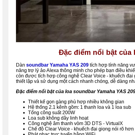
Đặc điểm nổi bật của
Dàn
soundbar Yamaha YAS 209
tích hợp tính năng vư
năng trợ lý ảo Alexa thông minh cho phép bạn điều khi
còn được tích hợp công nghệ Clear Voice - khuếch đại g
thiết lập và sử dụng một cách nhanh chóng, dễ dàng nh
Đặc điểm nổi bật của loa soundbar Yamaha YAS 209
Thiết kế gọn gàng phù hợp nhiều không gian
Hệ thống 2.1 kênh gồm: 1 thanh loa và 1 loa sub
Tổng công suất 200W
Loa sub không dây linh hoạt
Công nghệ âm thanh vòm 3D DTS - VirtualX
Chế độ Clear Voice - khuếch đại giọng nói rõ hơn
Phát nhạc trực tuyến bằng WiFi