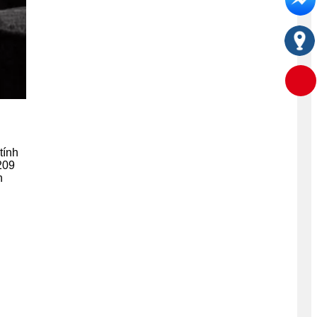
tính
209
n