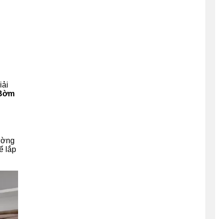
iải
Bờm
ường
ể lắp