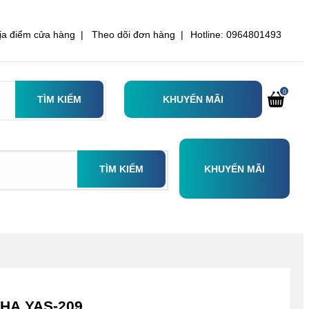
ịa điểm cửa hàng |
Theo dõi đơn hàng |
Hotline: 0964801493
0
TÌM KIẾM
KHUYẾN MÃI
TÌM KIẾM
KHUYẾN MÃI
HA YAS-209