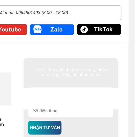
ặt mua: 0964801493 (8:00 - 18:00)
Để lại thông tin để được chúng tôi tư
vấn trong thời gian nhanh nhất
h
nh
NHẬN TƯ VẤN