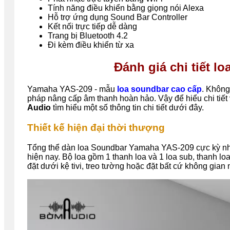
Tính năng điều khiển bằng giọng nói Alexa
Hỗ trợ ứng dụng Sound Bar Controller
Kết nối trực tiếp dễ dàng
Trang bị Bluetooth 4.2
Đi kèm điều khiển từ xa
Đánh giá chi tiết 
Yamaha YAS-209 - mẫu
loa soundbar cao cấp
. Không
pháp nâng cấp âm thanh hoàn hảo. Vậy để hiểu chi tiế
Audio
tìm hiểu một số thông tin chi tiết dưới đây.
Thiết kế hiện đại thời thượng
Tổng thể dàn loa Soundbar Yamaha YAS-209 cực kỳ nhỏ
hiện nay. Bộ loa gồm 1 thanh loa và 1 loa sub, thanh l
đặt dưới kệ tivi, treo tường hoặc đặt bất cứ không gian 