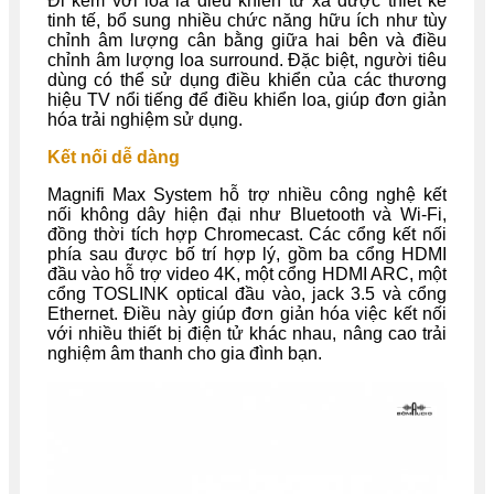
Đi kèm với loa là điều khiển từ xa được thiết kế
tinh tế, bổ sung nhiều chức năng hữu ích như tùy
chỉnh âm lượng cân bằng giữa hai bên và điều
chỉnh âm lượng loa surround. Đặc biệt, người tiêu
dùng có thể sử dụng điều khiển của các thương
hiệu TV nổi tiếng để điều khiển loa, giúp đơn giản
hóa trải nghiệm sử dụng.
Kết nối dễ dàng
Magnifi Max System hỗ trợ nhiều công nghệ kết
nối không dây hiện đại như Bluetooth và Wi-Fi,
đồng thời tích hợp Chromecast. Các cổng kết nối
phía sau được bố trí hợp lý, gồm ba cổng HDMI
đầu vào hỗ trợ video 4K, một cổng HDMI ARC, một
cổng TOSLINK optical đầu vào, jack 3.5 và cổng
Ethernet. Điều này giúp đơn giản hóa việc kết nối
với nhiều thiết bị điện tử khác nhau, nâng cao trải
nghiệm âm thanh cho gia đình bạn.