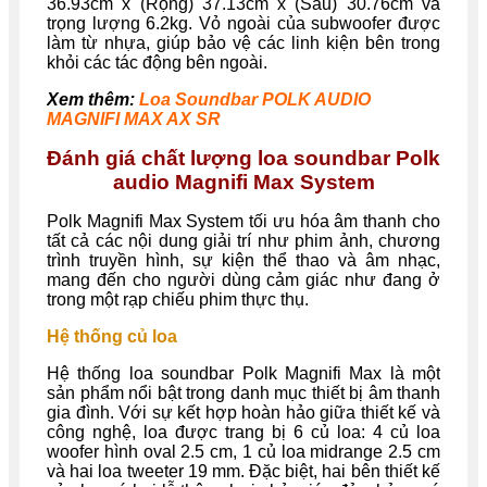
36.93cm x (Rộng) 37.13cm x (Sâu) 30.76cm và
trọng lượng 6.2kg. Vỏ ngoài của subwoofer được
làm từ nhựa, giúp bảo vệ các linh kiện bên trong
khỏi các tác động bên ngoài.
Xem thêm:
Loa Soundbar POLK AUDIO
MAGNIFI MAX AX SR
Đánh giá chất lượng loa soundbar Polk
audio Magnifi Max System
Polk Magnifi Max System tối ưu hóa âm thanh cho
tất cả các nội dung giải trí như phim ảnh, chương
trình truyền hình, sự kiện thể thao và âm nhạc,
mang đến cho người dùng cảm giác như đang ở
trong một rạp chiếu phim thực thụ.
Hệ thống củ loa
Hệ thống loa soundbar Polk Magnifi Max là một
sản phẩm nổi bật trong danh mục thiết bị âm thanh
gia đình. Với sự kết hợp hoàn hảo giữa thiết kế và
công nghệ, loa được trang bị 6 củ loa: 4 củ loa
woofer hình oval 2.5 cm, 1 củ loa midrange 2.5 cm
và hai loa tweeter 19 mm. Đặc biệt, hai bên thiết kế