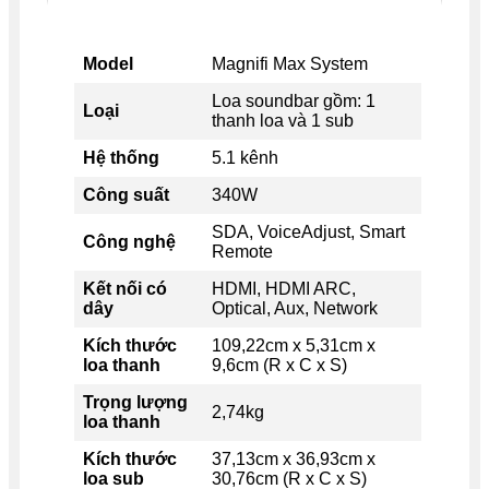
Model
Magnifi Max System
Loa soundbar gồm: 1
Loại
thanh loa và 1 sub
Hệ thống
5.1 kênh
Công suất
340W
SDA, VoiceAdjust, Smart
Công nghệ
Remote
Kết nối có
HDMI, HDMI ARC,
dây
Optical, Aux, Network
Kích thước
109,22cm x 5,31cm x
loa thanh
9,6cm (R x C x S)
Trọng lượng
2,74kg
loa thanh
Kích thước
37,13cm x 36,93cm x
loa sub
30,76cm (R x C x S)