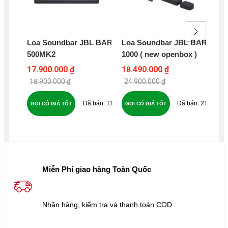
Loa Soundbar JBL BAR
Loa Soundbar JBL BAR
Co
500MK2
1000 ( new openbox )
KL
CO
17.900.000 ₫
18.490.000 ₫
18
Su
18.900.000 ₫
24.900.000 ₫
24
FL
Lo
116
218
GỌI CÓ GIÁ TỐT
GỌI CÓ GIÁ TỐT
GỌ
KL
10
NH
Miễn Phí giao hàng Toàn Quốc
Nhận hàng, kiểm tra và thanh toán COD