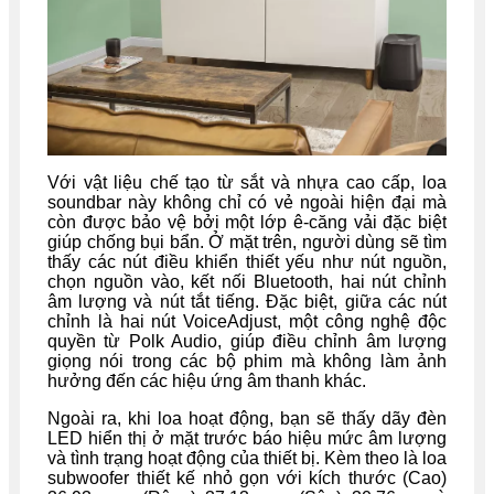
Với vật liệu chế tạo từ sắt và nhựa cao cấp, loa
soundbar này không chỉ có vẻ ngoài hiện đại mà
còn được bảo vệ bởi một lớp ê-căng vải đặc biệt
giúp chống bụi bẩn. Ở mặt trên, người dùng sẽ tìm
thấy các nút điều khiển thiết yếu như nút nguồn,
chọn nguồn vào, kết nối Bluetooth, hai nút chỉnh
âm lượng và nút tắt tiếng. Đặc biệt, giữa các nút
chỉnh là hai nút VoiceAdjust, một công nghệ độc
quyền từ Polk Audio, giúp điều chỉnh âm lượng
giọng nói trong các bộ phim mà không làm ảnh
hưởng đến các hiệu ứng âm thanh khác.
Ngoài ra, khi loa hoạt động, bạn sẽ thấy dãy đèn
LED hiển thị ở mặt trước báo hiệu mức âm lượng
và tình trạng hoạt động của thiết bị. Kèm theo là loa
subwoofer thiết kế nhỏ gọn với kích thước (Cao)