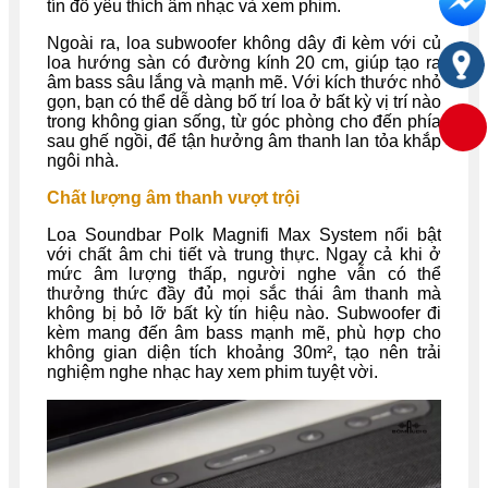
tín đồ yêu thích âm nhạc và xem phim.
Ngoài ra, loa subwoofer không dây đi kèm với củ
loa hướng sàn có đường kính 20 cm, giúp tạo ra
âm bass sâu lắng và mạnh mẽ. Với kích thước nhỏ
gọn, bạn có thể dễ dàng bố trí loa ở bất kỳ vị trí nào
trong không gian sống, từ góc phòng cho đến phía
sau ghế ngồi, để tận hưởng âm thanh lan tỏa khắp
ngôi nhà.
Chất lượng âm thanh vượt trội
Loa Soundbar Polk Magnifi Max System nổi bật
với chất âm chi tiết và trung thực. Ngay cả khi ở
mức âm lượng thấp, người nghe vẫn có thể
thưởng thức đầy đủ mọi sắc thái âm thanh mà
không bị bỏ lỡ bất kỳ tín hiệu nào. Subwoofer đi
kèm mang đến âm bass mạnh mẽ, phù hợp cho
không gian diện tích khoảng 30m², tạo nên trải
nghiệm nghe nhạc hay xem phim tuyệt vời.