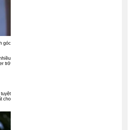
nh góc
nhiều
er trở
tuyệt
ất cho