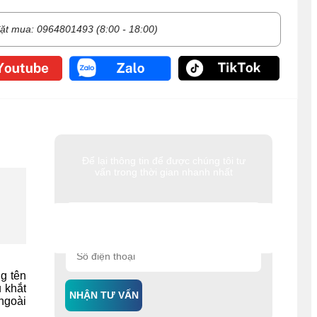
ặt mua: 0964801493 (8:00 - 18:00)
Để lại thông tin để được chúng tôi tư
vấn trong thời gian nhanh nhất
g tên
u khắt
NHẬN TƯ VẤN
ngoài