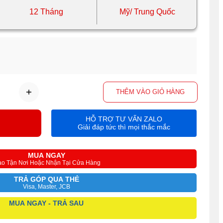
12 Tháng
Mỹ/ Trung Quốc
THÊM VÀO GIỎ HÀNG
HỖ TRỢ TƯ VẤN ZALO
Giải đáp tức thì mọi thắc mắc
MUA NGAY
ao Tận Nơi Hoặc Nhận Tại Cửa Hàng
TRẢ GÓP QUA THẺ
Visa, Master, JCB
MUA NGAY - TRẢ SAU