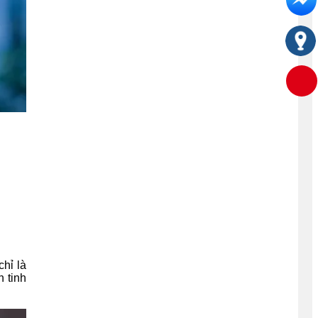
hỉ là
 tinh