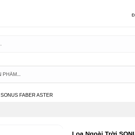
Đ
ời SONUS FABER ASTER
Loa Ngoài Trời SO