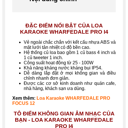
ĐẶC ĐIỂM NỔI BẬT CỦA LOA
KARAOKE WHARFEDALE PRO I4
Vẻ ngoài chắc chắn với kết cấu nhựa ABS và
mặt lưới tản nhiệt có độ bền cao.
Hệ thống củ loa bao gồm 1 củ bass 4 inch và
1 củ tweeter 1 inch.
Công suất hoạt động từ 25 - 100W
Khả năng kháng nước kháng bụi IP54.
Dễ dàng lắp đặt ở mọi không gian và điều
chỉnh nhanh đơn giản.
Được các cơ sở kinh doanh như quán cafe,
nhà hàng, khách sạn ưa dùng.
Xem thêm:
Loa Karaoke WHARFEDALE PRO
FOCUS 12
TÔ ĐIỂM KHÔNG GIAN ÂM NHẠC CỦA
BẠN - LOA
KARAOKE
WHARFEDALE
PRO I4