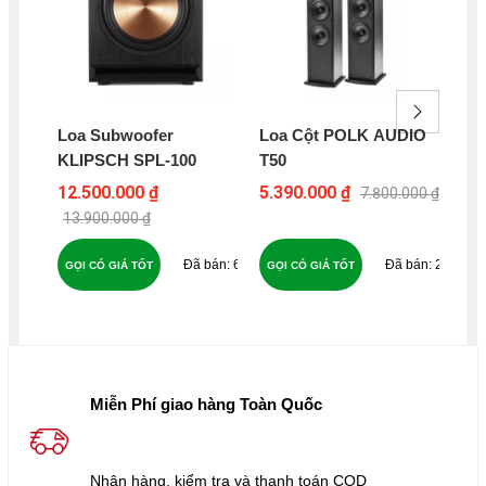
Loa Subwoofer
Loa Cột POLK AUDIO
Co
KLIPSCH SPL-100
T50
A1
WH
12.500.000 ₫
5.390.000 ₫
0 ₫
7.800.000 ₫
DI
13.900.000 ₫
61
24
GỌI CÓ GIÁ TỐT
GỌI CÓ GIÁ TỐT
GỌ
Miễn Phí giao hàng Toàn Quốc
Nhận hàng, kiểm tra và thanh toán COD