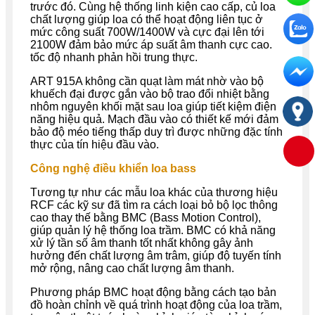
trước đó. Cùng hệ thống linh kiện cao cấp, củ loa
chất lượng giúp loa có thể hoạt động liên tục ở
mức công suất 700W/1400W và cực đại lên tới
2100W đảm bảo mức áp suất âm thanh cực cao.
tốc độ nhanh phản hồi trung thực.
ART 915A không cần quạt làm mát nhờ vào bộ
khuếch đại được gắn vào bộ trao đổi nhiệt bằng
nhôm nguyên khối mặt sau loa giúp tiết kiệm điện
năng hiệu quả. Mạch đầu vào có thiết kế mới đảm
bảo độ méo tiếng thấp duy trì được những đặc tính
thực của tín hiệu đầu vào.
Công nghệ điều khiển loa bass
Tương tự như các mẫu loa khác của thương hiệu
RCF các kỹ sư đã tìm ra cách loại bỏ bộ lọc thông
cao thay thế bằng BMC (Bass Motion Control),
giúp quản lý hệ thống loa trầm. BMC có khả năng
xử lý tần số âm thanh tốt nhất không gây ảnh
hưởng đến chất lượng âm trâm, giúp độ tuyến tính
mở rộng, nâng cao chất lượng âm thanh.
Phương pháp BMC hoạt động bằng cách tạo bản
đồ hoàn chỉnh về quá trình hoạt động của loa trầm,