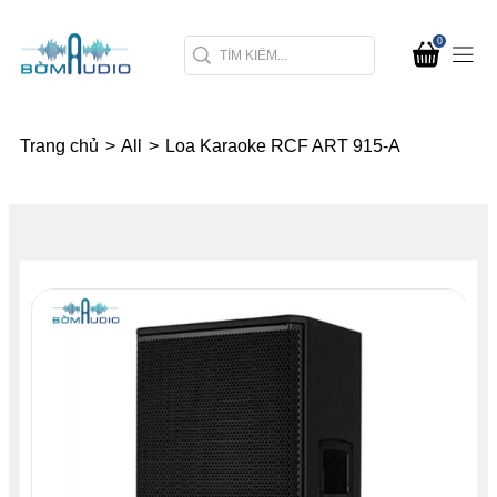
0
Trang chủ
>
All
>
Loa Karaoke RCF ART 915-A