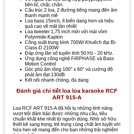
bền bỉ, chắc chắn.
Cấu trúc 2 loa, 2 đường tiếng mang đến âm
thanh mạnh mẽ
Loa bass 15inch, ít biến dạng hơn và hiệu
quả cao về mặt tản nhiệt
Loa tweeter
1,75 inch mới với mái vòm
Polyimide-Kapton
Công suất trung bình 700W/ Khuếch đại Bi-
Class-D 2100W
Đáp ứng tần số tuyến tính 50 Hz - 20 kHz.
Ứng dụng công nghệ FiRPHASE và Bass
Motion Control
Góc phủ âm rộng 100° x 60° và cường độ
phát âm đạt 130dB
Kết nối nhanh chóng, đa dạng
Đánh giá chi tiết loa loa karaoke RCF
ART 915-A
Loa
RCF ART 915-A
đã hội tụ những tính năng
vượt trội đảm bảo được những nhu cầu, tiêu
chuẩn khắt khe nhất từ người dùng. Nhờ sở hữu
thiết kế sang trọng, trẻ trung cùng chất âm tuyệt vời
hứa hẹn sẽ mang đến cho bạn những trải nghiệm