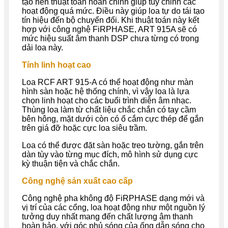
tạo nên thuật toán hoàn chỉnh giúp tùy chỉnh các
hoạt động quá mức. Điều này giúp loa tự do tái tạo
tín hiệu đến bộ chuyển đổi. Khi thuật toán này kết
hợp với công nghệ FiRPHASE, ART 915A sẽ có
mức hiệu suất âm thanh DSP chưa từng có trong
dải loa này.
Tính linh hoạt cao
Loa RCF ART 915-A có thể hoạt động như màn
hình sàn hoặc hệ thống chính, vì vậy loa là lựa
chọn linh hoạt cho các buổi trình diễn âm nhạc.
Thùng loa làm từ chất liệu chắc chắn có tay cầm
bên hông, mặt dưới còn có ổ cắm cực thép để gắn
trên giá đỡ hoặc cực loa siêu trầm.
Loa có thể được đặt sàn hoặc treo tường, gắn trên
dàn tùy vào từng mục đích, mô hình sử dụng cực
kỳ thuận tiện và chắc chắn.
Công nghệ sản xuất cao cấp
Công nghệ pha không độ FiRPHASE dạng mới và
vị trí của các cổng, loa hoạt động như một nguồn lý
tưởng duy nhất mang đến chất lượng âm thanh
hoàn hảo, với góc phủ sóng của ống dẫn sóng cho