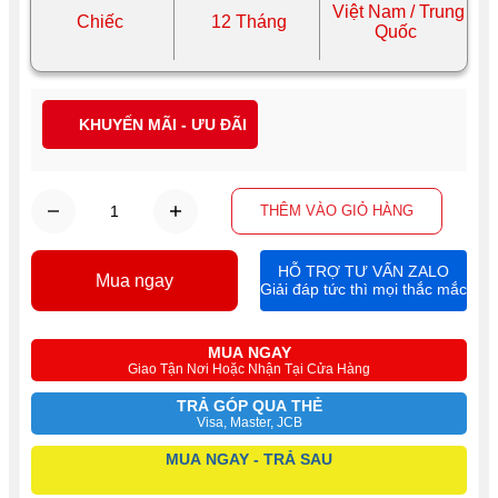
Việt Nam / Trung
Chiếc
12 Tháng
Quốc
KHUYẾN MÃI - ƯU ĐÃI
THÊM VÀO GIỎ HÀNG
HỖ TRỢ TƯ VẤN ZALO
Mua ngay
Giải đáp tức thì mọi thắc mắc
MUA NGAY
Giao Tận Nơi Hoặc Nhận Tại Cửa Hàng
TRẢ GÓP QUA THẺ
Visa, Master, JCB
MUA NGAY - TRẢ SAU