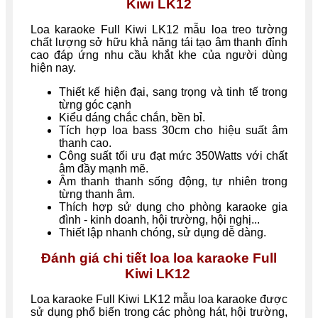
Kiwi LK12
Loa karaoke Full Kiwi LK12 mẫu loa treo tường
chất lượng sở hữu khả năng tái tạo âm thanh đỉnh
cao đáp ứng nhu cầu khắt khe của người dùng
hiện nay.
Thiết kế hiện đại, sang trọng và tinh tế trong
từng góc cạnh
Kiểu dáng chắc chắn, bền bỉ.
Tích hợp loa bass 30cm cho hiệu suất âm
thanh cao.
Công suất tối ưu đạt mức 350Watts với chất
âm đầy mạnh mẽ.
Âm thanh thanh sống động, tự nhiên trong
từng thanh âm.
Thích hợp sử dụng cho phòng karaoke gia
đình - kinh doanh, hội trường, hội nghị...
Thiết lập nhanh chóng, sử dụng dễ dàng.
Đánh giá chi tiết loa loa karaoke Full
Kiwi LK12
Loa
karaoke Full Kiwi LK12 mẫu loa karaoke được
sử dụng phổ biến trong các phòng hát, hội trường,