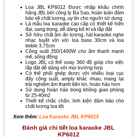
Loa JBL KP6012 Được nhập khẩu chính
hãng JBL bởi công ty Ba Sao, hoàn toàn đảm
bảo về chất lượng, uy tín cho người sử dụng
Là mẫu loa karaoke cao cấp có thiết kế hiện
đại, sang trọng, dễ dàng bố trí và lắp đặt
Sở hữu chất âm ấn tượng, hát karaoke nghe
nhạc tuyệt vời với loa bass 30cm và loa
treble 3,75cm
Công suất 350/1400W cho âm thanh mạnh
mẽ, sống động
Logo JBL có thể xoay 360 độ giúp cho việc
lắp đặt dễ dàng với mọi trường hợp
Có thể phối ghép được với nhiều loại cục
đẩy công suất, amply khác nhau, mang lại
trải nghiệm âm thanh tiện lợi, hoàn hảo hơn
Sử dụng hoàn hảo trong không gian phòng
từ 25-40m2
Thiết kế chắc chắn, linh kiện đảm bảo cho
chất lượng loa tốt
Xem thêm:
Loa Karaoke JBL KP6015
Đánh giá chi tiết loa karaoke
JBL
KP6012