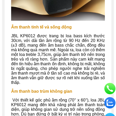
Âm thanh tinh tế và sống động
JBL KP6012 được trang bị loa bass kích thước
30cm, với dải tần âm rộng từ 90 Hz đến 20 KHz
(±3 dB), mang đến âm bass chắc chắn, đồng đều
mà không quá mạnh mẽ. Ngoài ra, loa còn có thêm
một loa treble 3,75cm, giúp âm thanh trở nên trong
trẻo và rõ ràng hơn. Sản phẩm này cam kết mang
đến tín hiệu âm thanh ổn định, không bị mất, không
bị ngắt quãng, cho phép người nghe trải nghiệm
âm thanh mượt mà ở tần số cao mà không bị rè, và
âm thanh vẫn giữ được sự rõ nét khi xuống tần số
thấp.
Âm thanh bao trùm không gian
Với thiết kế góc phủ âm rộng (70° x 60°), loa JBL
KP6012 mang đến khả năng phát âm thanh toàn
diện, giúp không gian sử dụng trở nên sống động
hơn. Dù bạn đứng ở bất kỳ vị trí nào trong phòng,