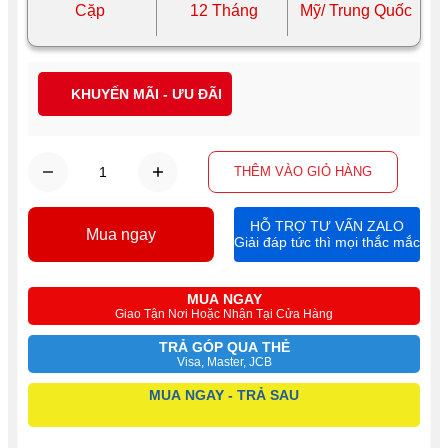
Cặp
12 Tháng
Mỹ/ Trung Quốc
KHUYẾN MÃI - ƯU ĐÃI
THÊM VÀO GIỎ HÀNG
HỖ TRỢ TƯ VẤN ZALO
Mua ngay
Giải đáp tức thì mọi thắc mắc
MUA NGAY
Giao Tận Nơi Hoặc Nhận Tại Cửa Hàng
TRẢ GÓP QUA THẺ
Visa, Master, JCB
MUA NGAY - TRẢ SAU