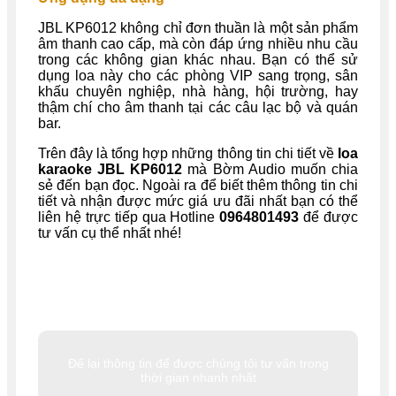
JBL KP6012 không chỉ đơn thuần là một sản phẩm
âm thanh cao cấp, mà còn đáp ứng nhiều nhu cầu
trong các không gian khác nhau. Bạn có thể sử
dụng loa này cho các phòng VIP sang trọng, sân
khấu chuyên nghiệp, nhà hàng, hội trường, hay
thậm chí cho âm thanh tại các câu lạc bộ và quán
bar.
Trên đây là tổng hợp những thông tin chi tiết về
loa
karaoke JBL KP6012
mà Bờm Audio muốn chia
sẻ đến bạn đọc. Ngoài ra để biết thêm thông tin chi
tiết và nhận được mức giá ưu đãi nhất bạn có thể
liên hệ trực tiếp qua Hotline
0964801493
để được
tư vấn cụ thể nhất nhé!
Để lại thông tin để được chúng tôi tư vấn trong
thời gian nhanh nhất