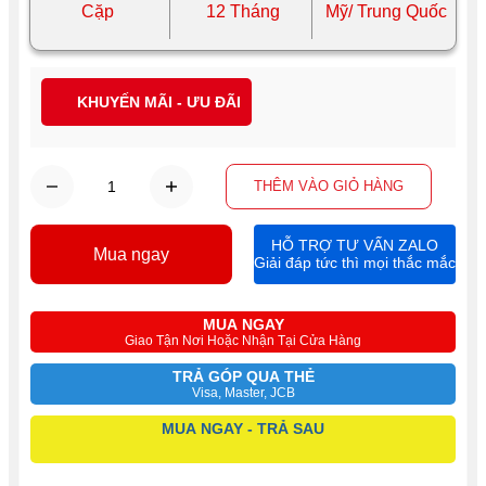
Cặp
12 Tháng
Mỹ/ Trung Quốc
KHUYẾN MÃI - ƯU ĐÃI
THÊM VÀO GIỎ HÀNG
HỖ TRỢ TƯ VẤN ZALO
Mua ngay
Giải đáp tức thì mọi thắc mắc
MUA NGAY
Giao Tận Nơi Hoặc Nhận Tại Cửa Hàng
TRẢ GÓP QUA THẺ
Visa, Master, JCB
MUA NGAY - TRẢ SAU