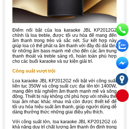
Điểm nổi bật của loa karaoke JBL KP2012G2
chính là loa treble, được tối ưu hóa để mang đến
âm thanh trong trẻo và sắc nét. Sự kết hợp này
giúp loa có thể phát ra âm thanh với đầy đủ dải tần,
từ những âm bass mạnh mẽ cho đến các âm trung
thanh thoát và treble sáng rõ, hoàn toàn phù hợp
cho các buổi karaoke và sự kiện giải trí.
Công suất vượt trội
Loa karaoke JBL KP2012G2 nổi bật với công suất
liên tục 350W và công suất cực đại lên tới 1400W,
mang đến trải nghiệm âm thanh mạnh mẽ và sống
động. Thiết bị này không chỉ phù hợp với nhiều thể
loại âm nhạc khác nhau mà còn được thiết kế để
tối ưu hóa hiệu suất âm thanh, giúp người dùng dễ
dàng thưởng thức những giai điệu yêu thích.
Với công suất lớn, loa karaoke JBL KP2012G2 có
khả năng duy trì chất lượng âm thanh ổn định trong