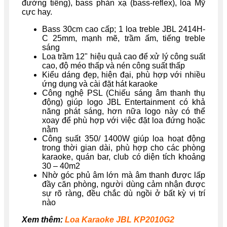
đường tiếng), bass phản xạ (bass-reflex), loa Mỹ
cực hay.
Bass 30cm cao cấp; 1 loa treble JBL 2414H-
C 25mm, mạnh mẽ, trầm ấm, tiếng treble
sáng
Loa trầm 12" hiệu quả cao để xử lý công suất
cao, độ méo thấp và nén công suất thấp
Kiểu dáng đẹp, hiện đại, phù hợp với nhiều
ứng dụng và cài đặt hát karaoke
Công nghệ PSL (Chiếu sáng âm thanh thụ
động) giúp logo JBL Entertainment có khả
năng phát sáng, hơn nữa logo này có thể
xoay để phù hợp với việc đặt loa đứng hoặc
nằm
Công suất 350/ 1400W giúp loa hoạt động
trong thời gian dài, phù hợp cho các phòng
karaoke, quán bar, club có diện tích khoảng
30 – 40m2
Nhờ góc phủ âm lớn mà âm thanh được lấp
đầy căn phòng, người dùng cảm nhận được
sự rõ ràng, đều chắc dù ngồi ở bất kỳ vị trí
nào
Xem thêm:
Loa Karaoke JBL KP2010G2