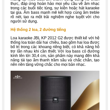
thực, đáp ứng hoàn hảo mọi yêu cầu về âm nhạc
trong các buổi tiệc tùng, sự kiện hoặc hát karaoke
tại gia. Âm bass mạnh mẽ kết hợp cùng âm treble
rõ nét, tạo ra một trải nghiệm nghe tuyệt vời cho
người sử dụng.
Hệ thống 2 loa, 2 đường tiếng
Loa karaoke JBL KP 2012 G2 được thiết kế với hệ
thống loa toàn dải hai chiều, bao gồm hai loa được
bố trí trong các khoang riêng biệt, có khả năng hỗ
trợ lẫn nhau khi cần thiết. Với loa bass có đường
kính lên tới 30,4 cm, sản phẩm này mang đến khả
năng tái tạo âm thanh trầm sâu và chắc chắn, tạo
nên nền tảng vững chắc cho mọi bản nhạc.