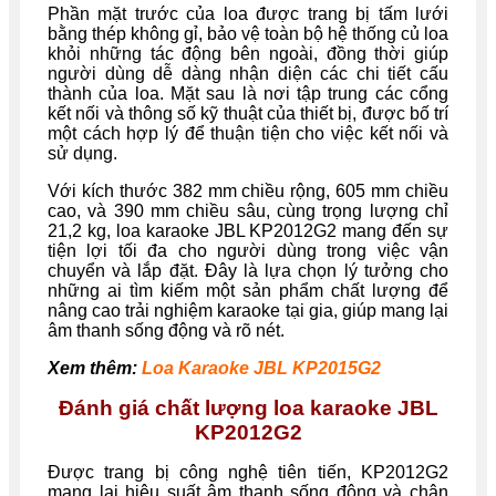
Phần mặt trước của loa được trang bị tấm lưới
bằng thép không gỉ, bảo vệ toàn bộ hệ thống củ loa
khỏi những tác động bên ngoài, đồng thời giúp
người dùng dễ dàng nhận diện các chi tiết cấu
thành của loa. Mặt sau là nơi tập trung các cổng
kết nối và thông số kỹ thuật của thiết bị, được bố trí
một cách hợp lý để thuận tiện cho việc kết nối và
sử dụng.
Với kích thước 382 mm chiều rộng, 605 mm chiều
cao, và 390 mm chiều sâu, cùng trọng lượng chỉ
21,2 kg, loa karaoke JBL KP2012G2 mang đến sự
tiện lợi tối đa cho người dùng trong việc vận
chuyển và lắp đặt. Đây là lựa chọn lý tưởng cho
những ai tìm kiếm một sản phẩm chất lượng để
nâng cao trải nghiệm karaoke tại gia, giúp mang lại
âm thanh sống động và rõ nét.
Xem thêm:
Loa Karaoke JBL KP2015G2
Đánh giá chất lượng loa karaoke JBL
KP2012G2
Được trang bị công nghệ tiên tiến, KP2012G2
mang lại hiệu suất âm thanh sống động và chân