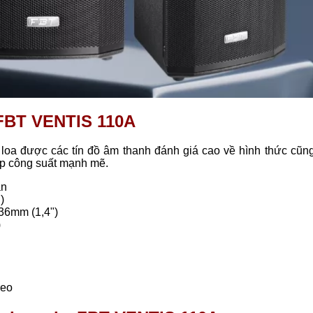
 FBT VENTIS 110A
oa được các tín đồ âm thanh đánh giá cao về hình thức cũn
cấp công suất mạnh mẽ.
an
)
36mm (1,4")
)
reo