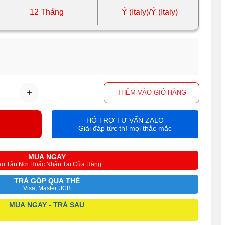
12 Tháng
Ý (Italy)/Ý (Italy)
THÊM VÀO GIỎ HÀNG
HỖ TRỢ TƯ VẤN ZALO
Giải đáp tức thì mọi thắc mắc
MUA NGAY
ao Tận Nơi Hoặc Nhận Tại Cửa Hàng
TRẢ GÓP QUA THẺ
Visa, Master, JCB
MUA NGAY - TRẢ SAU