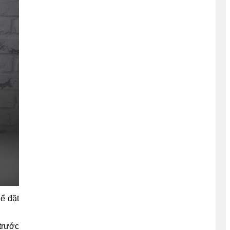
ể đặt
trước