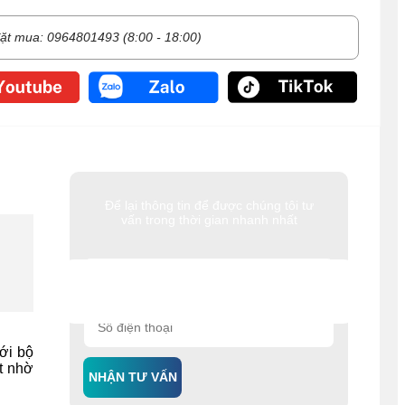
ặt mua: 0964801493 (8:00 - 18:00)
Để lại thông tin để được chúng tôi tư
vấn trong thời gian nhanh nhất
ới bộ
t nhờ
NHẬN TƯ VẤN