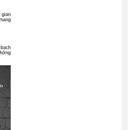
 gian
 mang
 bạch
những