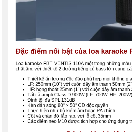
Đặc điểm nổi bật của loa karaoke
Loa karaoke FBT VENTIS 110A một trong những mẫu l
chất âm, với thiết kế 2 đường tiếng củ bass lớn cung 
Thiết kế ấn tượng độc đáo phù hợp mọi không gi
LF: 250mm (10") với cuộn dây âm thanh 50mm (2"
HF: họng thoát 25mm (1") với cuộn dây âm thanh 
Tất cả ampli Class D 900W (LF: 700W, HF: 200W
Đỉnh tối đa SPL 131dB
Kèn dẫn sóng 80° × 50° CD độc quyền
Thực hiện như bộ kiểm âm hoặc PA chính
Cột và chân đỡ lắp ráp, với lỗ cột 35mm
Các điểm neo M10 được tích hợp cho ứng dụng t