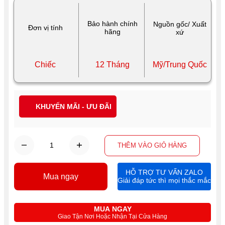
Bảo hành chính
Nguồn gốc/ Xuất
Đơn vị tính
hãng
xứ
Chiếc
12 Tháng
Mỹ/Trung Quốc
KHUYẾN MÃI - ƯU ĐÃI
THÊM VÀO GIỎ HÀNG
HỖ TRỢ TƯ VẤN ZALO
Mua ngay
Giải đáp tức thì mọi thắc mắc
MUA NGAY
Giao Tận Nơi Hoặc Nhận Tại Cửa Hàng