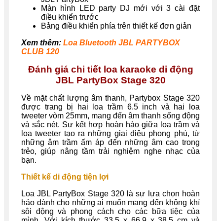
Màn hình LED party DJ mới với 3 cài đặt
điều khiển trước
Bảng điều khiển phía trên thiết kế đơn giản
Xem thêm:
Loa Bluetooth JBL PARTYBOX
CLUB 120
Đánh giá chi tiết loa karaoke di động
JBL PartyBox Stage 320
Về mặt chất lượng âm thanh, Partybox Stage 320
được trang bị hai loa trầm 6.5 inch và hai loa
tweeter vòm 25mm, mang đến âm thanh sống động
và sắc nét. Sự kết hợp hoàn hảo giữa loa trầm và
loa tweeter tạo ra những giai điệu phong phú, từ
những âm trầm ấm áp đến những âm cao trong
trẻo, giúp nâng tầm trải nghiệm nghe nhạc của
bạn.
Thiết kế di động tiện lợi
Loa JBL PartyBox Stage 320 là sự lựa chọn hoàn
hảo dành cho những ai muốn mang đến không khí
sôi động và phong cách cho các bữa tiệc của
mình. Với kích thước 33.5 x 66.9 x 38.5 cm và