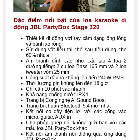
Đặc điểm nổi bật của loa karaoke di
động JBL PartyBox Stage 320
Thiết kế di động với tay cầm dạng ống lồng
và bánh xe rộng
Sử dụng vật liệu tái chế sau tiêu dùng cho
60% nhựa
Âm thanh đỉnh cao nhờ cấu tạo 4 loa 2
đường tiếng: 2 củ loa Bass 165 mm và 2 loa
tweeter vòm 25 mm
Công suất đầu ra khủng lên đến 240W RMS
Thời lượng pin khủng lên đến 18 giờ
Chỉ cần 10 phút sạc nhanh
Khả năng chống nước IPX4
Trang bị Công nghệ AI Sound Boost
Trang bị chuẩn Bluetooth 5.4 mới nhất
Kết nối có dây tiện lợi với các cổng vào
micro, guitar, AUX in
Cho phép ghép nối không giới hạn với các
mẫu loa JBL PartyBox khác
Kết nối âm thanh nổi thông qua ứng dụng
JBL PartyBox