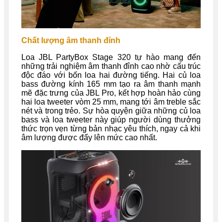
Chất lượng âm thanh đỉnh
Loa JBL PartyBox Stage 320 tự hào mang đến
những trải nghiệm âm thanh đỉnh cao nhờ cấu trúc
độc đáo với bốn loa hai đường tiếng. Hai củ loa
bass đường kính 165 mm tạo ra âm thanh mạnh
mẽ đặc trưng của JBL Pro, kết hợp hoàn hảo cùng
hai loa tweeter vòm 25 mm, mang tới âm treble sắc
nét và trong trẻo. Sự hòa quyện giữa những củ loa
bass và loa tweeter này giúp người dùng thưởng
thức trọn vẹn từng bản nhạc yêu thích, ngay cả khi
âm lượng được đẩy lên mức cao nhất.