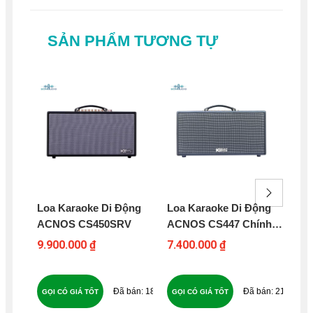
SẢN PHẨM TƯƠNG TỰ
Loa Karaoke Di Động
Loa Karaoke Di Động
Lo
ACNOS CS450SRV
ACNOS CS447 Chính
BO
Hãng, Giá Rẻ Nhất
PA
9.900.000 ₫
7.400.000 ₫
6.9
183
213
GỌI CÓ GIÁ TỐT
GỌI CÓ GIÁ TỐT
GỌ