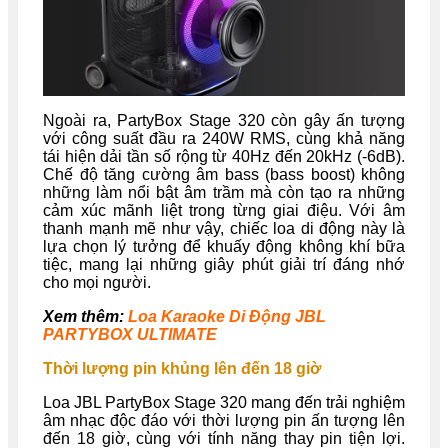
Ngoài ra, PartyBox Stage 320 còn gây ấn tượng
với công suất đầu ra 240W RMS, cùng khả năng
tái hiện dải tần số rộng từ 40Hz đến 20kHz (-6dB).
Chế độ tăng cường âm bass (bass boost) không
những làm nổi bật âm trầm mà còn tạo ra những
cảm xúc mãnh liệt trong từng giai điệu. Với âm
thanh mạnh mẽ như vậy, chiếc loa di động này là
lựa chọn lý tưởng để khuấy động không khí bữa
tiệc, mang lại những giây phút giải trí đáng nhớ
cho mọi người.
Xem thêm:
Loa Karaoke Di Động JBL
PARTYBOX ULTIMATE
Thời lượng pin khủng lên đến 18 giờ
Loa JBL PartyBox Stage 320 mang đến trải nghiệm
âm nhạc độc đáo với thời lượng pin ấn tượng lên
đến 18 giờ, cùng với tính năng thay pin tiện lợi.