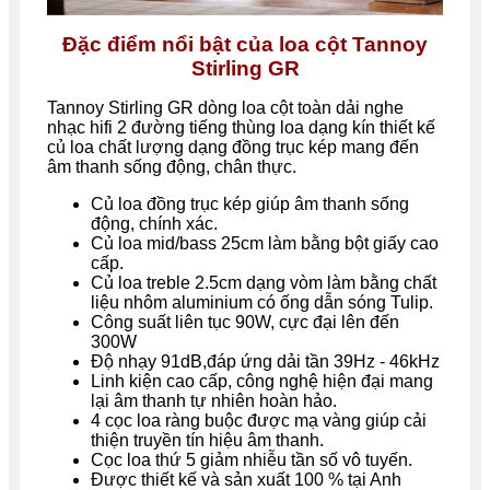
Đặc điểm nổi bật của loa cột Tannoy
Stirling GR
Tannoy Stirling GR dòng loa cột toàn dải nghe
nhạc hifi 2 đường tiếng thùng loa dạng kín thiết kế
củ loa chất lượng dạng đồng trục kép mang đến
âm thanh sống động, chân thực.
Củ loa đồng trục kép giúp âm thanh sống
động, chính xác.
Củ loa mid/bass 25cm làm bằng bột giấy cao
cấp.
Củ loa treble 2.5cm dạng vòm làm bằng chất
liệu nhôm aluminium có ống dẫn sóng Tulip.
Công suất liên tục 90W, cực đại lên đến
300W
Độ nhạy 91dB,đáp ứng dải tần 39Hz - 46kHz
Linh kiện cao cấp, công nghệ hiện đại mang
lại âm thanh tự nhiên hoàn hảo.
4 cọc loa ràng buộc được mạ vàng giúp cải
thiện truyền tín hiệu âm thanh.
Cọc loa thứ 5 giảm nhiễu tần số vô tuyến.
Được thiết kế và sản xuất 100 % tại Anh