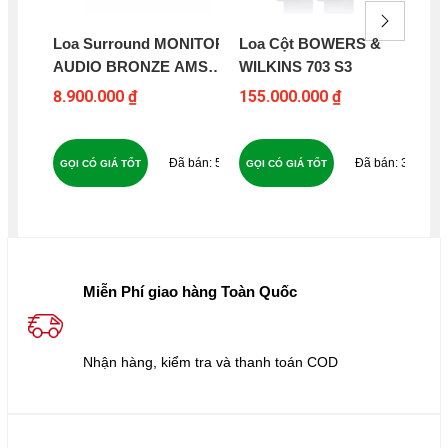
Loa Surround MONITOR
Loa Cột BOWERS &
Loa
AUDIO BRONZE AMS
WILKINS 703 S3
DE
7G
OP
8.900.000 ₫
155.000.000 ₫
31
52
32
GỌI CÓ GIÁ TỐT
GỌI CÓ GIÁ TỐT
GỌ
Miễn Phí giao hàng Toàn Quốc
Nhận hàng, kiểm tra và thanh toán COD