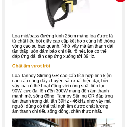
Loa mid/bass đường kính 25cm màng loa được là
từ chất liệu bột giấy cao cấp kết hợp cùng hệ thống
vòng cao su bao quanh. Nhờ vậy mà âm thanh dải
tần thấp luôn đảm bảo chi tiết, rõ nét, loa có thể
đáp ứng dải tần đáp ứng xuống tới 39Hz.
Chất âm vượt trội
Loa Tannoy Stirling GR cao cấp tích hợp linh kiện
cao cấp cũng dây chuyền sản xuất hiện đại, bởi
vậy loa có thể hoạt động với công suất liên tục
90W, cực đại lên đến 300W mang đến âm thanh
mạnh mẽ, sống động. Tannoy Stirling GR đáp ứng
âm thanh trong dải tần 39Hz - 46kHz nhờ vậy mà
người dùng có thể trải nghiệm được chất lượng
âm thanh chi tiết, sống động, chân thực nhất.