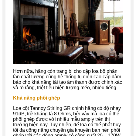
Hơn nữa, hãng còn trang bị cho cặp loa bộ phân
tần chất lượng cùng hệ thống tụ điện cao cấp đảm
bảo cho khả năng tái tạo âm thanh được chính xác
và rõ ràng, triệt tiêu hiện tượng méo, nhiễu tiếng.
Khả năng phối ghép
Loa cột Tannoy Stirling GR chính hãng có độ nhạy
91dB, trở kháng là 8 Ohms, bởi vậy mà loa có thể
phối ghép được với nhiều mẫu amply trên thị
trường hiện nay. Tuy nhiên, để loa có thể phát huy
tối đa công năng chuyên gia khuyên bạn nên phối
ghép với các dòng amply có công suất 20 – 170W