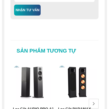
NHẬN TƯ VẤN
SẢN PHẨM TƯƠNG TỰ
Loa Cột AUDIO PRO A38
Loa Cột PARAMAX
Lo