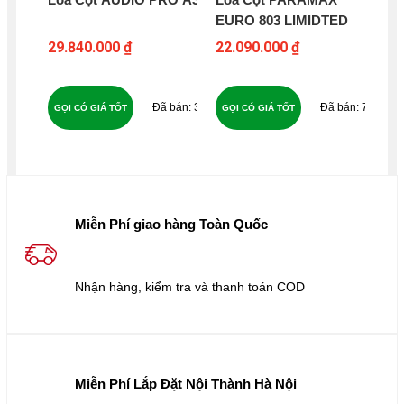
EURO 803 LIMIDTED
92
29.840.000 ₫
22.090.000 ₫
97
37
75
GỌI CÓ GIÁ TỐT
GỌI CÓ GIÁ TỐT
GỌ
Miễn Phí giao hàng Toàn Quốc
Nhận hàng, kiểm tra và thanh toán COD
Miễn Phí Lắp Đặt Nội Thành Hà Nội