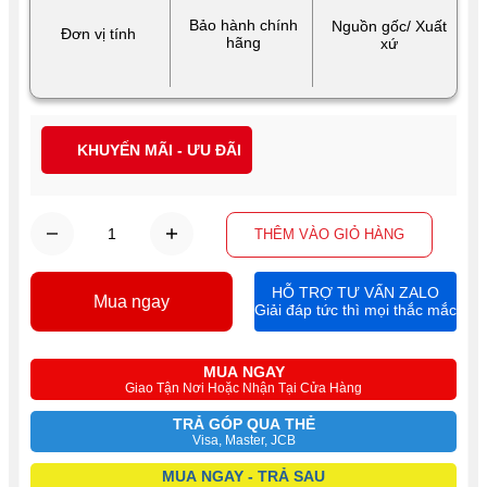
Bảo hành chính
Nguồn gốc/ Xuất
Đơn vị tính
hãng
xứ
KHUYẾN MÃI - ƯU ĐÃI
THÊM VÀO GIỎ HÀNG
HỖ TRỢ TƯ VẤN ZALO
Mua ngay
Giải đáp tức thì mọi thắc mắc
MUA NGAY
Giao Tận Nơi Hoặc Nhận Tại Cửa Hàng
TRẢ GÓP QUA THẺ
Visa, Master, JCB
MUA NGAY - TRẢ SAU