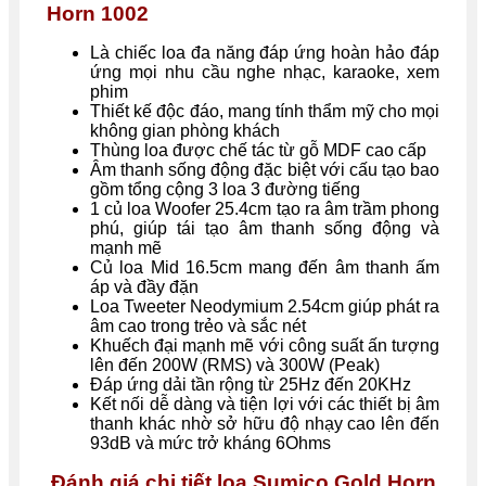
Horn 1002
Là chiếc loa đa năng đáp ứng hoàn hảo đáp
ứng mọi nhu cầu nghe nhạc, karaoke, xem
phim
Thiết kế độc đáo, mang tính thẩm mỹ cho mọi
không gian phòng khách
Thùng loa được chế tác từ gỗ MDF cao cấp
Âm thanh sống động đặc biệt với cấu tạo bao
gồm tổng cộng 3 loa 3 đường tiếng
1 củ loa Woofer 25.4cm tạo ra âm trầm phong
phú, giúp tái tạo âm thanh sống động và
mạnh mẽ
Củ loa Mid 16.5cm mang đến âm thanh ấm
áp và đầy đặn
Loa Tweeter Neodymium 2.54cm giúp phát ra
âm cao trong trẻo và sắc nét
Khuếch đại mạnh mẽ với công suất ấn tượng
lên đến 200W (RMS) và 300W (Peak)
Đáp ứng dải tần rộng từ 25Hz đến 20KHz
Kết nối dễ dàng và tiện lợi với các thiết bị âm
thanh khác nhờ sở hữu độ nhạy cao lên đến
93dB và mức trở kháng 6Ohms
Đánh giá chi tiết loa Sumico Gold Horn