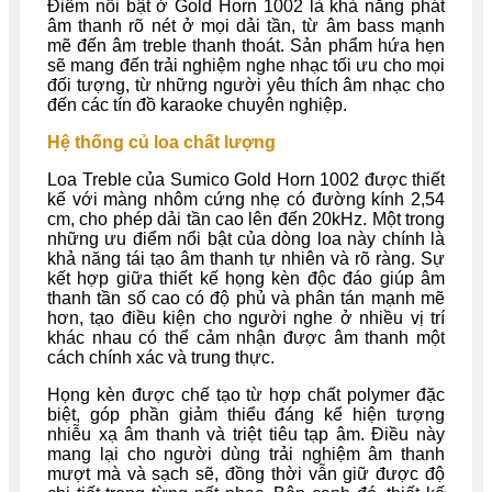
Điểm nổi bật ở Gold Horn 1002 là khả năng phát
âm thanh rõ nét ở mọi dải tần, từ âm bass mạnh
mẽ đến âm treble thanh thoát. Sản phẩm hứa hẹn
sẽ mang đến trải nghiệm nghe nhạc tối ưu cho mọi
đối tượng, từ những người yêu thích âm nhạc cho
đến các tín đồ karaoke chuyên nghiệp.
Hệ thống củ loa chất lượng
Loa Treble của Sumico Gold Horn 1002 được thiết
kế với màng nhôm cứng nhẹ có đường kính 2,54
cm, cho phép dải tần cao lên đến 20kHz. Một trong
những ưu điểm nổi bật của dòng loa này chính là
khả năng tái tạo âm thanh tự nhiên và rõ ràng. Sự
kết hợp giữa thiết kế họng kèn độc đáo giúp âm
thanh tần số cao có độ phủ và phân tán mạnh mẽ
hơn, tạo điều kiện cho người nghe ở nhiều vị trí
khác nhau có thể cảm nhận được âm thanh một
cách chính xác và trung thực.
Họng kèn được chế tạo từ hợp chất polymer đặc
biệt, góp phần giảm thiểu đáng kể hiện tượng
nhiễu xạ âm thanh và triệt tiêu tạp âm. Điều này
mang lại cho người dùng trải nghiệm âm thanh
mượt mà và sạch sẽ, đồng thời vẫn giữ được độ