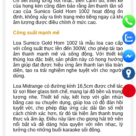
chi tiết trong từng nốt nhạc. Bên cạnh đó, thiết kế
của họng kèn cũng đảm bảo rằng âm thanh tần số
cao của Sumico Gold Horn 1002 hoạt động ổn
định, không xảy ra tình trạng méo tiếng ngay cả khi
âm lượng được điều chỉnh ở mức cao.
Công suất mạnh mẽ
Loa Sumico Gold Horn 1002 là mẫu loa cao cấp
với công suất thực lên đến 300W, cho phép tái tạo
âm thanh mạnh mẽ và sống động. Với thiết kế
thùng loa đặc biệt, sản phẩm này có họng hướng
âm giúp đạt được hiệu ứng âm thanh lan tỏa toàn
diện, tạo ra trải nghiệm nghe tuyệt vời cho người
dùng.
Loa Midrange có đường kính 16,5cm được chế tác
từ sợi fiber glass tinh chế, mang lại độ bền và trọng
lượng nhẹ. Thiết kế này, kết hợp với gân nhún
bằng cao su chuyên dụng, giúp loa có độ đàn hồi
tuyệt vời, cho phép đáp ứng các dải tần số một
cách chính xác hơn, từ đó tái hiện âm thanh trung
thực và ấm áp. Điều này làm cho giọng hát trở nên
nổi bật và dễ dàng hòa quyện với nền nhạc, lý
tưởng cho những buổi karaoke sôi động.