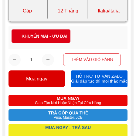
Cặp
12 Tháng
Italia/Italia
KHUYẾN MÃI - ƯU ĐÃI
THÊM VÀO GIỎ HÀNG
HỖ TRỢ TƯ VẤN ZALO
Mua ngay
Giải đáp tức thì mọi thắc mắc
MUA NGAY
Giao Tận Nơi Hoặc Nhận Tại Cửa Hàng
TRẢ GÓP QUA THẺ
Visa, Master, JCB
MUA NGAY - TRẢ SAU