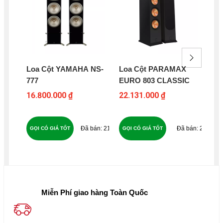
Loa Cột YAMAHA NS-
Loa Cột PARAMAX
Lo
777
EURO 803 CLASSIC
MX
16.800.000 ₫
22.131.000 ₫
9.9
18
212
22
GỌI CÓ GIÁ TỐT
GỌI CÓ GIÁ TỐT
GỌ
Miễn Phí giao hàng Toàn Quốc