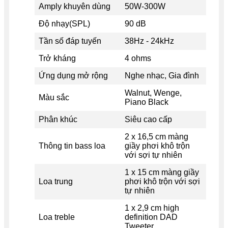
Amply khuyên dùng
50W-300W
Độ nhạy(SPL)
90 dB
Tần số đáp tuyến
38Hz - 24kHz
Trở kháng
4 ohms
Ứng dụng mở rộng
Nghe nhạc, Gia đình
Walnut, Wenge,
Màu sắc
Piano Black
Phân khúc
Siêu cao cấp
2 x 16,5 cm màng
Thông tin bass loa
giầy phơi khô trộn
với sợi tự nhiên
1 x 15 cm màng giầy
Loa trung
phơi khô trộn với sợi
tự nhiên
1 x 2,9 cm high
Loa treble
definition DAD
Tweeter