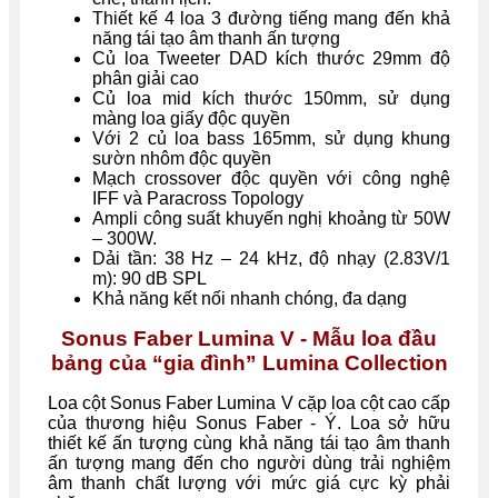
Thiết kế 4 loa 3 đường tiếng mang đến khả
năng tái tạo âm thanh ấn tượng
Củ loa Tweeter DAD kích thước 29mm độ
phân giải cao
Củ loa mid kích thước 150mm, sử dụng
màng loa giấy độc quyền
Với 2 củ loa bass 165mm, sử dụng khung
sườn nhôm độc quyền
Mạch crossover độc quyền với công nghệ
IFF và Paracross Topology
Ampli công suất khuyến nghị khoảng từ 50W
– 300W.
Dải tần: 38 Hz – 24 kHz, độ nhạy (2.83V/1
m): 90 dB SPL
Khả năng kết nối nhanh chóng, đa dạng
Sonus Faber Lumina V - Mẫu loa đầu
bảng của “gia đình” Lumina Collection
Loa cột Sonus Faber Lumina V cặp loa cột cao cấp
của thương hiệu Sonus Faber - Ý. Loa sở hữu
thiết kế ấn tượng cùng khả năng tái tạo âm thanh
ấn tượng mang đến cho người dùng trải nghiệm
âm thanh chất lượng với mức giá cực kỳ phải