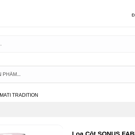
Đ
MATI TRADITION
Loa Cột SONUS FAB