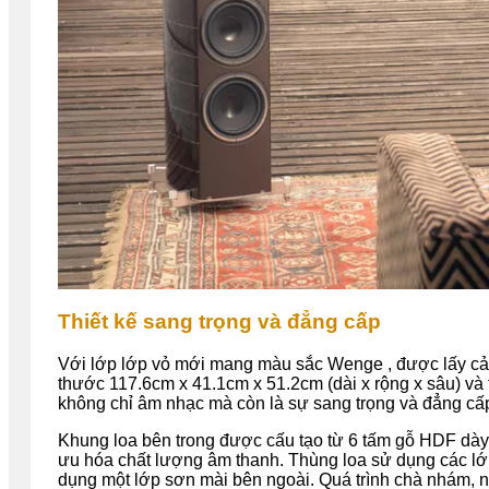
Thiết kế sang trọng và đẳng cấp
Với lớp lớp vỏ mới mang màu sắc Wenge , được lấy cảm
thước 117.6cm x 41.1cm x 51.2cm (dài x rộng x sâu) và
không chỉ âm nhạc mà còn là sự sang trọng và đẳng cấ
Khung loa bên trong được cấu tạo từ 6 tấm gỗ HDF dày 2
ưu hóa chất lượng âm thanh. Thùng loa sử dụng các lớp
dụng một lớp sơn mài bên ngoài. Quá trình chà nhám, 