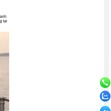
hanh
g tại