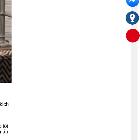
kích
 tối
i áp