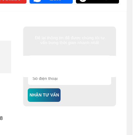
Để lại thông tin để được chúng tôi tư
vấn trong thời gian nhanh nhất
NHẬN TƯ VẤN
08