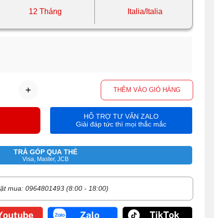
12 Tháng
Italia/Italia
THÊM VÀO GIỎ HÀNG
HỖ TRỢ TƯ VẤN ZALO
Giải đáp tức thì mọi thắc mắc
TRẢ GÓP QUA THẺ
Visa, Master, JCB
ặt mua: 0964801493 (8:00 - 18:00)