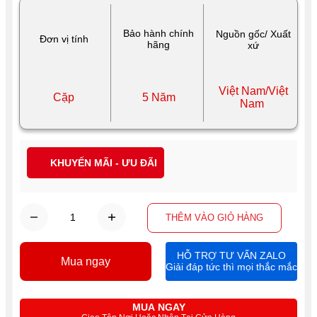
Bảo hành chính
Nguồn gốc/ Xuất
Đơn vị tính
hãng
xứ
Việt Nam/Việt
Cặp
5 Năm
Nam
KHUYẾN MÃI - ƯU ĐÃI
THÊM VÀO GIỎ HÀNG
HỖ TRỢ TƯ VẤN ZALO
Mua ngay
Giải đáp tức thì mọi thắc mắc
MUA NGAY