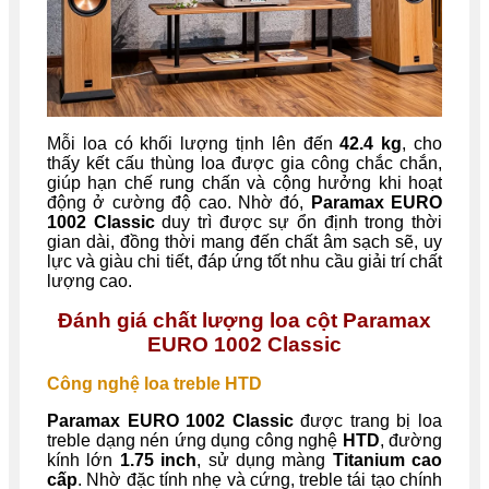
Mỗi loa có khối lượng tịnh lên đến
42.4 kg
, cho
thấy kết cấu thùng loa được gia công chắc chắn,
giúp hạn chế rung chấn và cộng hưởng khi hoạt
động ở cường độ cao. Nhờ đó,
Paramax EURO
1002 Classic
duy trì được sự ổn định trong thời
gian dài, đồng thời mang đến chất âm sạch sẽ, uy
lực và giàu chi tiết, đáp ứng tốt nhu cầu giải trí chất
lượng cao.
Đánh giá chất lượng loa cột Paramax
EURO 1002 Classic
Công nghệ loa treble HTD
Paramax EURO 1002 Classic
được trang bị loa
treble dạng nén ứng dụng công nghệ
HTD
, đường
kính lớn
1.75 inch
, sử dụng màng
Titanium cao
cấp
. Nhờ đặc tính nhẹ và cứng, treble tái tạo chính