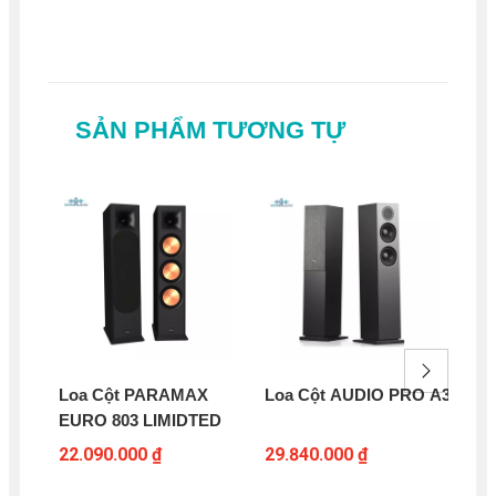
SẢN PHẨM TƯƠNG TỰ
Loa Cột PARAMAX
Loa Cột AUDIO PRO A38
Lo
EURO 803 LIMIDTED
92
22.090.000 ₫
29.840.000 ₫
97