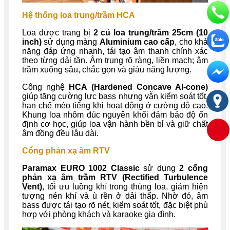
Hệ thống loa trung/trầm HCA
Loa được trang bị
2 củ loa trung/trầm 25cm (10
inch)
sử dụng màng
Aluminium cao cấp
, cho khả
năng đáp ứng nhanh, tái tạo âm thanh chính xác
theo từng dải tần. Âm trung rõ ràng, liền mạch; âm
trầm xuống sâu, chắc gọn và giàu năng lượng.
Công nghệ
HCA (Hardened Concave Al-cone)
giúp tăng cường lực bass nhưng vẫn kiểm soát tốt,
hạn chế méo tiếng khi hoạt động ở cường độ cao.
Khung loa nhôm đúc nguyên khối đảm bảo độ ổn
định cơ học, giúp loa vận hành bền bỉ và giữ chất
âm đồng đều lâu dài.
Cổng phản xạ âm RTV
Paramax EURO 1002 Classic
sử dụng
2 cổng
phản xạ âm trầm RTV (Rectified Turbulence
Vent)
, tối ưu luồng khí trong thùng loa, giảm hiện
tượng nén khí và ù rền ở dải thấp. Nhờ đó, âm
bass được tái tạo rõ nét, kiểm soát tốt, đặc biệt phù
hợp với phòng khách và karaoke gia đình.