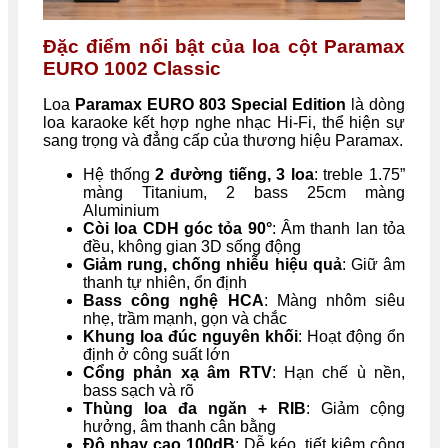
Đặc điểm nổi bật của loa cột Paramax
EURO 1002 Classic
Loa
Paramax EURO 803 Special Edition
là dòng
loa karaoke kết hợp nghe nhạc Hi-Fi, thể hiện sự
sang trọng và đẳng cấp của thương hiệu Paramax.
Hệ thống
2 đường tiếng, 3 loa
: treble 1.75”
màng Titanium, 2 bass 25cm màng
Aluminium
Còi loa CDH góc tỏa 90°
: Âm thanh lan tỏa
đều, không gian 3D sống động
Giảm rung, chống nhiễu hiệu quả
: Giữ âm
thanh tự nhiên, ổn định
Bass công nghệ HCA
: Màng nhôm siêu
nhẹ, trầm mạnh, gọn và chắc
Khung loa đúc nguyên khối
: Hoạt động ổn
định ở công suất lớn
Cổng phản xạ âm RTV
: Hạn chế ù nền,
bass sạch và rõ
Thùng loa đa ngăn + RIB
: Giảm cộng
hưởng, âm thanh cân bằng
Độ nhạy cao 100dB
: Dễ kéo, tiết kiệm công