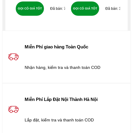
75
37
GỌI CÓ GIÁ TỐT
GỌI CÓ GIÁ TỐT
GỌ
Miễn Phí giao hàng Toàn Quốc
Nhận hàng, kiểm tra và thanh toán COD
Miễn Phí Lắp Đặt Nội Thành Hà Nội
Lắp đặt, kiểm tra và thanh toán COD