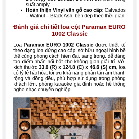
suất amply
Hoàn thiện Vinyl vân gỗ cao cấp
: Calvados
– Walnut – Black Ash, bền đẹp theo thời gian
Đánh giá chi tiết loa cột Paramax EURO
1002 Classic
Loa
Paramax EURO 1002 Classic
được thiết kế
theo dạng loa đứng cao cấp, sở hữu ngoại hình bề
thế cùng phong cách hiện đại, sang trọng, dễ dàng
tạo điểm nhấn nổi bật cho không gian giải trí. Với
kích thước
33.6 (R) x 124.8 (C) x 46.6 (S) cm
, loa
có tỷ lệ hài hòa, tối ưu khả năng phân tán âm thanh
rộng và đồng đều, phù hợp sử dụng trong phòng
khách lớn, phòng karaoke gia đình hoặc hệ thống
nghe nhạc chuyên nghiệp.