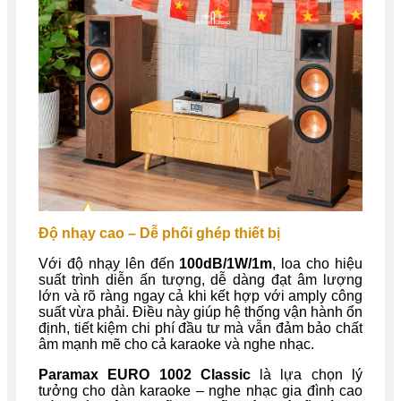
Độ nhạy cao – Dễ phối ghép thiết bị
Với độ nhạy lên đến
100dB/1W/1m
, loa cho hiệu
suất trình diễn ấn tượng, dễ dàng đạt âm lượng
lớn và rõ ràng ngay cả khi kết hợp với amply công
suất vừa phải. Điều này giúp hệ thống vận hành ổn
định, tiết kiệm chi phí đầu tư mà vẫn đảm bảo chất
âm mạnh mẽ cho cả karaoke và nghe nhạc.
Paramax EURO 1002 Classic
là lựa chọn lý
tưởng cho dàn karaoke – nghe nhạc gia đình cao