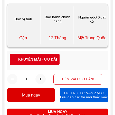
Bảo hành chính
Nguồn gốc/ Xuất
Đơn vị tính
hãng
xứ
Cặp
12 Tháng
Mỹ/ Trung Quốc
KHUYẾN MÃI - ƯU ĐÃI
THÊM VÀO GIỎ HÀNG
HỖ TRỢ TƯ VẤN ZALO
Mua ngay
Giải đáp tức thì mọi thắc mắc
MUA NGAY