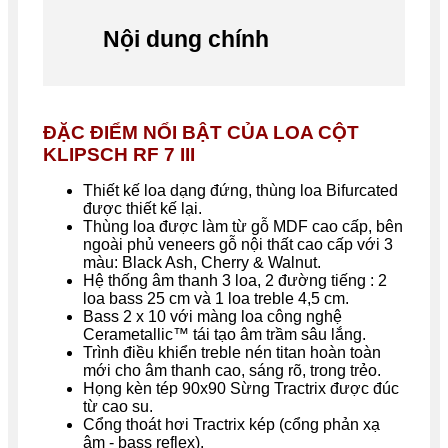
Nội dung chính
ĐẶC ĐIỂM NỔI BẬT CỦA LOA CỘT
KLIPSCH RF 7 III
Thiết kế loa dạng đứng, thùng loa Bifurcated
được thiết kế lại.
Thùng loa được làm từ gỗ MDF cao cấp, bên
ngoài phủ veneers gỗ nội thất cao cấp với 3
màu: Black Ash, Cherry & Walnut.
Hệ thống âm thanh 3 loa, 2 đường tiếng : 2
loa bass 25 cm và 1 loa treble 4,5 cm.
Bass 2 x 10 với màng loa công nghệ
Cerametallic™ tái tạo âm trầm sâu lắng.
Trình điều khiển treble nén titan hoàn toàn
mới cho âm thanh cao, sáng rõ, trong trẻo.
Họng kèn tép 90x90 Sừng Tractrix được đúc
từ cao su.
Cổng thoát hơi Tractrix kép (cổng phản xạ
âm - bass reflex).