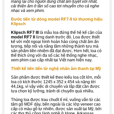
mang lại cho người dùng chất âm tuyệt vời nhất,
cải thiện âm ở tần số cao tơi nhuyễn cho cả nghe
nhạc và xem phim.
Bước tiến từ dòng model RF7-II từ thương hiệu
Klipsch
Klipsch RF7 III
là mẫu loa đứng thế hệ kế cận của
model RF7 II
lừng danh trước đó. Loa được thiết
kế với một ngoại hình hoàn hảo cùng chất âm ấn
tượng, tiếp nối và nâng tầm những thành tựu mà
sản phẩm tiền nhiệm đã đạt được. Hơn hết, loa có
thể thích ứng với đa số các hệ thống nghe nhạc,
xem phim cao cấp nhất tại Việt nam hiện nay.
Thiết kế tiên tiến từ nghệ nhân âm thanh tại Mỹ
Sản phẩm được thiết kế theo kiểu loa cột lớn, mỗi
loa có kích thước 1245 x 352 x 454 và nặng tới
44,1kg, vì vậy việc di chuyển và lắp đặt cần được
lựa chọn kỹ lưỡng, tránh di chuyển quá nhiều.
Thùng loa được trau chuốt tỉ mỉ, vuông vắn từ các
tấm gỗ MDF dày, bên ngoài là các lớp veneer cao
cấp có màu gỗ tự nhiên,
được sản xuất tại Mỹ, bởi
các thợ thủ công lành nghề ở Hope, Arkansas,