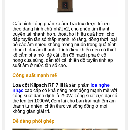
Cấu hình cổng phản xạ âm Tractrix được tối ưu
theo dạng hình chữ nhật x2, cho phép âm thanh
truyền tải nhanh hơn, thoát hơi hiệu quả hơn, cho
đáp tuyến tần số thấp mạnh, rõ ràng, đồng thời loại
bỏ các âm nhiễu không mong muốn trong quá trình
khuếch đại âm thanh. Trình điều khiển nén có thiết
kế cắm pha mới để cải tiến độ mạch pha ở cổ
họng của sừng, dẫn tới cải thiện độ tuyến tính áp
suất âm ở mức tần số cao.
Công suất mạnh mẽ
Loa cột Klipsch RF 7 III
là sản phẩm
loa nghe
nhạc
cao cấp
có khả năng hoạt động mạnh mẽ với
công suất danh định là 250W, công suất cực đại có
thể lên tới 1000W, đem lại cho bạn trải nghiệm âm
thanh tự nhiên, chân thực và sống động ở mọi
không gian giải trí.
Dễ dàng phối ghép