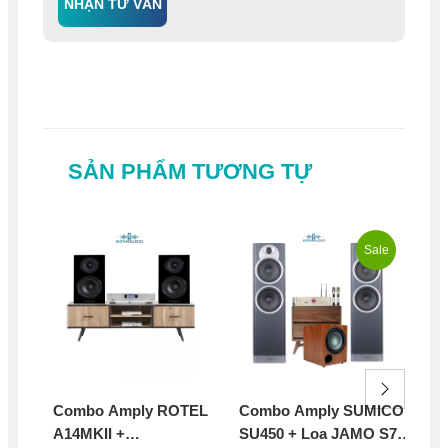
NHẬN TƯ VẤN
SẢN PHẨM TƯƠNG TỰ
Sale
Combo Amply ROTEL
Combo Amply SUMICO
Lo
A14MKII +
SU450 + Loa JAMO S7-
T5