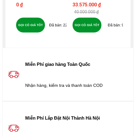
WHARFEDALE
27F + SUBWOOFER
0 ₫
33.575.000 ₫
5.
DIAMOND 12.2 - B32
JAMO C910 - B289
40.000.000 ₫
224
91
GỌI CÓ GIÁ TỐT
GỌI CÓ GIÁ TỐT
GỌ
Miễn Phí giao hàng Toàn Quốc
Nhận hàng, kiểm tra và thanh toán COD
Miễn Phí Lắp Đặt Nội Thành Hà Nội