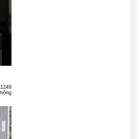
 1249
 không