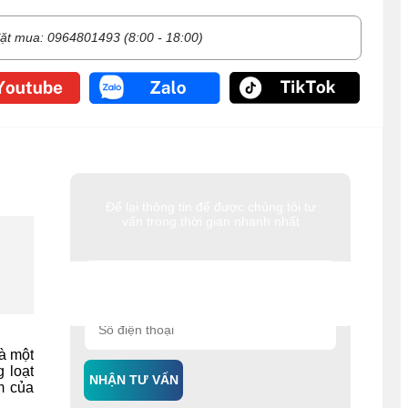
ặt mua: 0964801493 (8:00 - 18:00)
Để lại thông tin để được chúng tôi tư
vấn trong thời gian nhanh nhất
à một
 loạt
NHẬN TƯ VẤN
m của