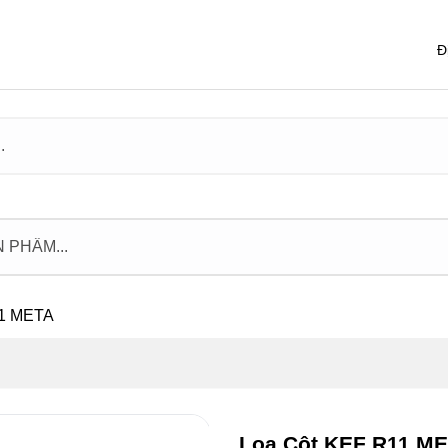
Đ
11 META
Loa Cột KEF R11 M