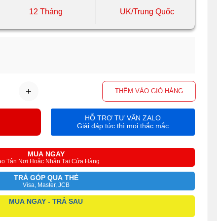
12 Tháng
UK/Trung Quốc
THÊM VÀO GIỎ HÀNG
HỖ TRỢ TƯ VẤN ZALO
Giải đáp tức thì mọi thắc mắc
MUA NGAY
ao Tận Nơi Hoặc Nhận Tại Cửa Hàng
TRẢ GÓP QUA THẺ
Visa, Master, JCB
MUA NGAY - TRẢ SAU