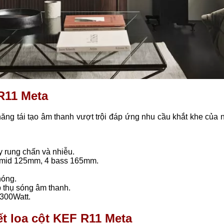
 R11 Meta
ng tái tạo âm thanh vượt trội đáp ứng nhu cầu khắt khe của 
y rung chấn và nhiễu.
1 mid 125mm, 4 bass 165mm.
hóng.
 thụ sóng âm thanh.
-300Watt.
ết loa cột KEF R11 Meta