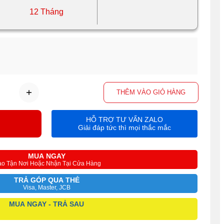
12 Tháng
THÊM VÀO GIỎ HÀNG
HỖ TRỢ TƯ VẤN ZALO
Giải đáp tức thì mọi thắc mắc
MUA NGAY
ao Tận Nơi Hoặc Nhận Tại Cửa Hàng
TRẢ GÓP QUA THẺ
Visa, Master, JCB
MUA NGAY - TRẢ SAU