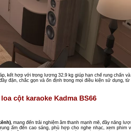
, kết hợp với trọng lượng 32.9 kg giúp hạn chế rung chấn và
y đặn, chắc gọn và ổn định trong mọi điều kiện sử dụng, từ
 loa cột karaoke Kadma BS66
kênh)
, mang đến trải nghiệm âm thanh mạnh mẽ, đầy năng lượ
u, trung ấm đến cao sáng, phù hợp cho nghe nhạc, xem phim v