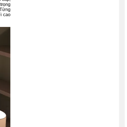
trọng
. Từng
i cao