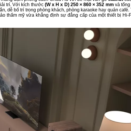
ải trí. Với kích thước
(W x H x D) 250 × 860 × 352 mm
và tổng 
hắn, dễ bố trí trong phòng khách, phòng karaoke hay quán café
bảo thẩm mỹ vừa khẳng định sự đẳng cấp của một thiết bị Hi-F