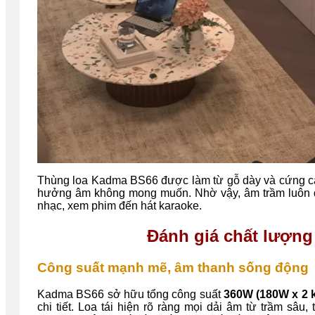
Thùng loa Kadma BS66 được làm từ gỗ dày và cứng cáp
hưởng âm không mong muốn. Nhờ vậy, âm trầm luôn đầ
nhạc, xem phim đến hát karaoke.
Đánh giá chất lượng
Công suất mạnh mẽ, âm thanh sống động
Kadma BS66 sở hữu tổng công suất
360W (180W x 2 
chi tiết. Loa tái hiện rõ ràng mọi dải âm từ trầm sâ