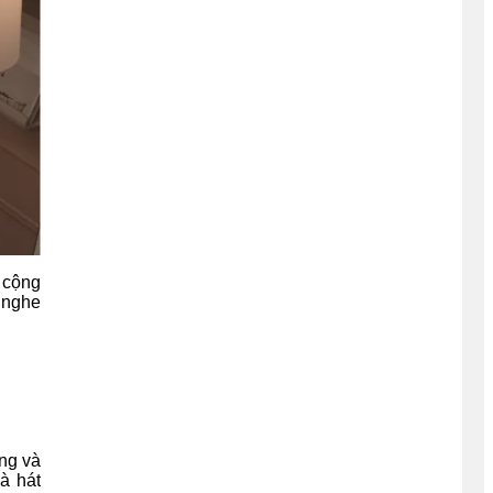
 cộng
 nghe
ng và
à hát