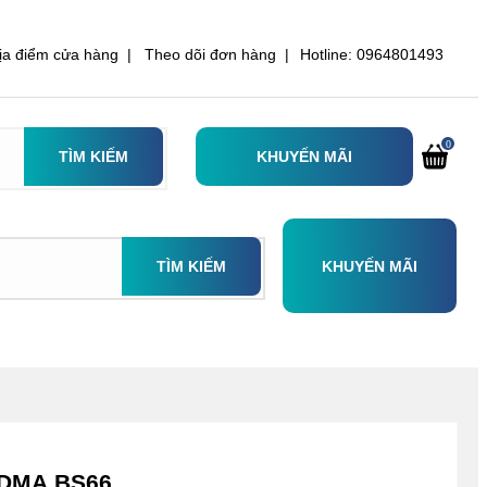
ịa điểm cửa hàng |
Theo dõi đơn hàng |
Hotline: 0964801493
0
TÌM KIẾM
KHUYẾN MÃI
TÌM KIẾM
KHUYẾN MÃI
ADMA BS66