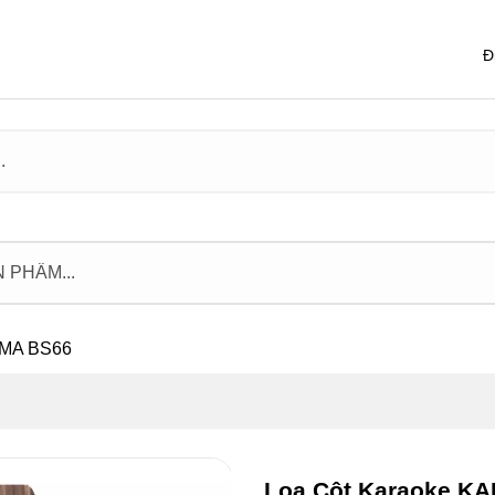
Đ
DMA BS66
Loa Cột Karaoke K