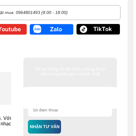
ặt mua: 0964801493 (8:00 - 18:00)
Để lại thông tin để được chúng tôi tư
vấn trong thời gian nhanh nhất
. Với
 nhạc
NHẬN TƯ VẤN