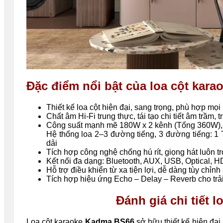
Đặc điểm nổi bật của loa cột kar
Thiết kế loa cột hiện đại, sang trọng, phù hợp mọi 
Chất âm Hi-Fi trung thực, tái tạo chi tiết âm trầm, 
Công suất mạnh mẽ 180W x 2 kênh (Tổng 360W), đ
Hệ thống loa 2–3 đường tiếng, 3 đường tiếng: 1
dải
Tích hợp công nghệ chống hú rít, giọng hát luôn tro
Kết nối đa dạng: Bluetooth, AUX, USB, Optical,
Hỗ trợ điều khiển từ xa tiện lợi, dễ dàng tùy chỉn
Tích hợp hiệu ứng Echo – Delay – Reverb cho tr
Đánh giá chi tiết 
Loa cột karaoke
Kadma BS66
sở hữu thiết kế hiện đạ