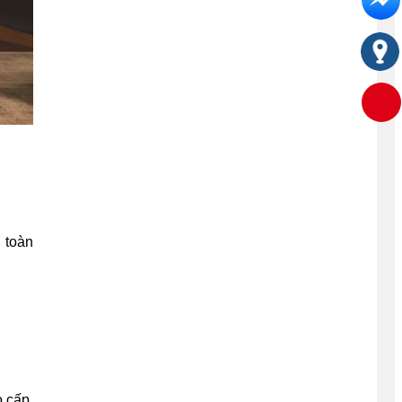
 toàn
 cấp,