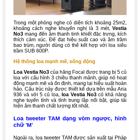
Trong một phòng nghe có diện tích khoảng 25m2,
khoảng cách nghe khuyến nghị là 3 mét,
Vestia
No3
mang đến âm thanh tinh khiết đặc trưng, kích
thích cảm xúc. Để đạt hiệu suất cao và âm trầm
bao trùm, người dùng có thể kết hợp với loa siêu
trầm SUB 600P.
Hệ thống loa mạnh mẽ, sống động
Loa Vestia No3
của hãng Focal được trang bị 5 củ
loa với cấu hình 3 chiều thanh mảnh, giúp nó hoạt
động mạnh mẽ và ổn định, mang lại hiệu suất hoàn
hảo. Cấu trúc này được thiết kế dựa trên mẫu Aria
936 và với 5 củ loa,
loa Vestia No3
có khả năng
nghe tuyến tính và tính trung lập nổi bật, giúp tái
hiện âm thanh chất lượng tốt nhất.
Loa tweeter TAM dạng vòm ngược, hình
chữ 'M'
Ngoài ra, loa tweeter TAM được sản xuất tại Pháp