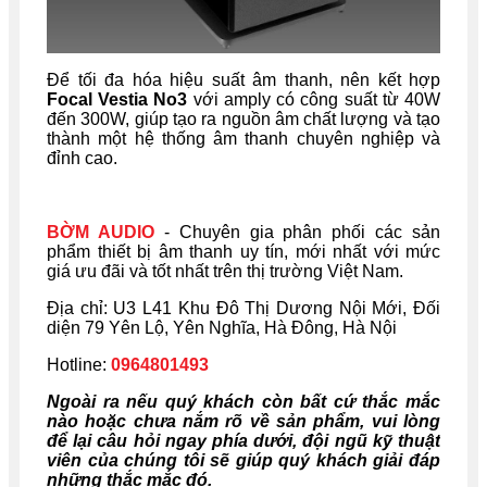
Để tối đa hóa hiệu suất âm thanh, nên kết hợp
Focal Vestia No3
với amply có công suất từ 40W
đến 300W, giúp tạo ra nguồn âm chất lượng và tạo
thành một hệ thống âm thanh chuyên nghiệp và
đỉnh cao.
BỜM AUDIO
- Chuyên gia phân phối các sản
phẩm thiết bị âm thanh uy tín, mới nhất với mức
giá ưu đãi và tốt nhất trên thị trường Việt Nam.
Địa chỉ: U
3 L41 Khu Đô Thị Dương Nội Mới, Đối
diện 79 Yên Lộ, Yên Nghĩa, Hà Đông, Hà Nội
Hotline:
0964801493
Ngoài ra nếu quý khách còn bất cứ thắc mắc
nào hoặc chưa nắm rõ về sản phẩm, vui lòng
để lại câu hỏi ngay phía dưới, đội ngũ kỹ thuật
viên của chúng tôi sẽ giúp quý khách giải đáp
những thắc mắc đó.