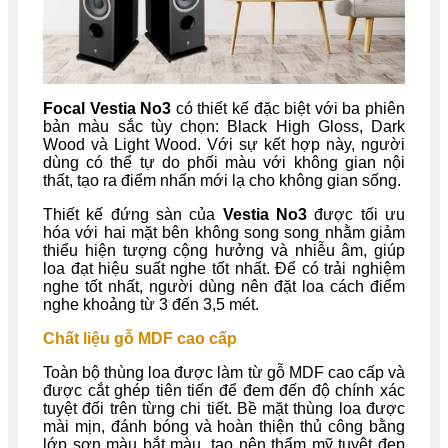
Focal Vestia No3
có thiết kế đặc biệt với ba phiên
bản màu sắc tùy chọn: Black High Gloss, Dark
Wood và Light Wood. Với sự kết hợp này, người
dùng có thể tự do phối màu với không gian nội
thất, tạo ra điểm nhấn mới lạ cho không gian sống.
Thiết kế đứng sàn của
Vestia No3
được tối ưu
hóa với hai mặt bên không song song nhằm giảm
thiểu hiện tượng cộng hưởng và nhiễu âm, giúp
loa đạt hiệu suất nghe tốt nhất. Để có trải nghiệm
nghe tốt nhất, người dùng nên đặt loa cách điểm
nghe khoảng từ 3 đến 3,5 mét.
Chất liệu gỗ MDF cao cấp
Toàn bộ thùng loa được làm từ gỗ MDF cao cấp và
được cắt ghép tiên tiến để đem đến độ chính xác
tuyệt đối trên từng chi tiết. Bề mặt thùng loa được
mài mịn, đánh bóng và hoàn thiện thủ công bằng
lớp sơn màu bắt màu, tạo nên thẩm mỹ tuyệt đẹp