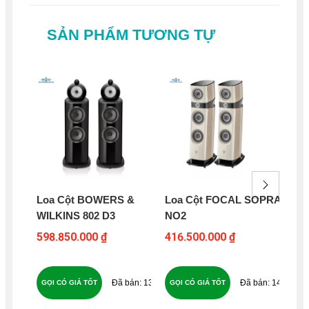
SẢN PHẨM TƯƠNG TỰ
Loa Cột BOWERS &
Loa Cột FOCAL SOPRA
Lo
WILKINS 802 D3
NO2
NO
598.850.000 ₫
416.500.000 ₫
95
138
149
GỌI CÓ GIÁ TỐT
GỌI CÓ GIÁ TỐT
GỌ