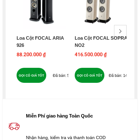
Loa Cột FOCAL ARIA
Loa Cột FOCAL SOPRA
Lo
926
NO2
NO
88.200.000 ₫
416.500.000 ₫
95
51
149
GỌI CÓ GIÁ TỐT
GỌI CÓ GIÁ TỐT
GỌ
Miễn Phí giao hàng Toàn Quốc
Nhận hàng, kiểm tra và thanh toán COD