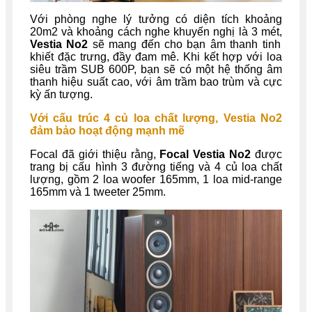
Với phòng nghe lý tưởng có diện tích khoảng
20m2 và khoảng cách nghe khuyến nghị là 3 mét,
Vestia No2
sẽ mang đến cho bạn âm thanh tinh
khiết đặc trưng, đầy đam mê. Khi kết hợp với loa
siêu trầm SUB 600P, bạn sẽ có một hệ thống âm
thanh hiệu suất cao, với âm trầm bao trùm và cực
kỳ ấn tượng.
Với cấu trúc 4 củ loa chất lượng, Vestia No2
đảm bảo hoạt động mạnh mẽ
Focal đã giới thiệu rằng,
Focal Vestia No2
được
trang bị cấu hình 3 đường tiếng và 4 củ loa chất
lượng, gồm 2 loa woofer 165mm, 1 loa mid-range
165mm và 1 tweeter 25mm.