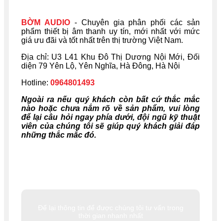
BỜM AUDIO
- Chuyên gia phân phối các sản
phẩm thiết bị âm thanh uy tín, mới nhất với mức
giá ưu đãi và tốt nhất trên thị trường Việt Nam.
Địa chỉ: U
3 L41 Khu Đô Thị Dương Nội Mới, Đối
diện 79 Yên Lộ, Yên Nghĩa, Hà Đông, Hà Nội
Hotline:
0964801493
Ngoài ra nếu quý khách còn bất cứ thắc mắc
nào hoặc chưa nắm rõ về sản phẩm, vui lòng
để lại câu hỏi ngay phía dưới, đội ngũ kỹ thuật
viên của chúng tôi sẽ giúp quý khách giải đáp
những thắc mắc đó.
Để lại thông tin để được chúng tôi tư vấn trong
thời gian nhanh nhất