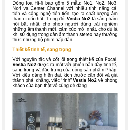
Dòng loa Hi-fi bao gồm 5 mẫu: No1, No2, No3,
No4 và Center Channel với nhiều tính năng cải
tiến và công nghệ tiên tiến, tạo ra chất lượng âm
thanh cuốn hút. Trong đó,
Vestia No2
là sản phẩm
nổi bật nhất, cho phép người dùng trải nghiệm
những âm thanh mới, cảm xúc mới nhất, cho dù là
khi sử dụng trong dàn âm thanh stereo hay thưởng
thức những bộ phim hấp dẫn.
Thiết kế tinh tế, sang trọng
Với nguyên tắc và cốt lõi trong thiết kế của Focal,
Vestia No2
được ra mắt với phiên bản đầy tinh tế,
sang trọng và đặc trưng của dòng sản phẩm Pháp.
Với kiểu dáng hiện đại, kích thước cân đối và giá
thành phải chăng, việc ‘rinh”
Vestia No2
về phòng
khách của bạn thật vô cùng dễ dàng