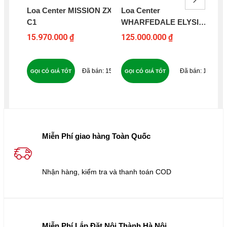
Loa Center MISSION ZX-
Loa Center
Lo
C1
WHARFEDALE ELYSIAN
C 
CR
15.970.000 ₫
125.000.000 ₫
11
154
14
GỌI CÓ GIÁ TỐT
GỌI CÓ GIÁ TỐT
GỌ
Miễn Phí giao hàng Toàn Quốc
Nhận hàng, kiểm tra và thanh toán COD
Miễn Phí Lắp Đặt Nội Thành Hà Nội