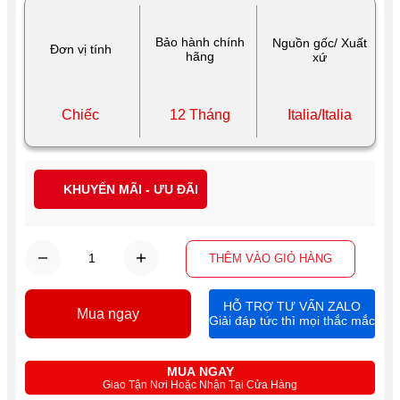
Bảo hành chính
Nguồn gốc/ Xuất
Đơn vị tính
hãng
xứ
Chiếc
12 Tháng
Italia/Italia
KHUYẾN MÃI - ƯU ĐÃI
THÊM VÀO GIỎ HÀNG
HỖ TRỢ TƯ VẤN ZALO
Mua ngay
Giải đáp tức thì mọi thắc mắc
MUA NGAY
Giao Tận Nơi Hoặc Nhận Tại Cửa Hàng