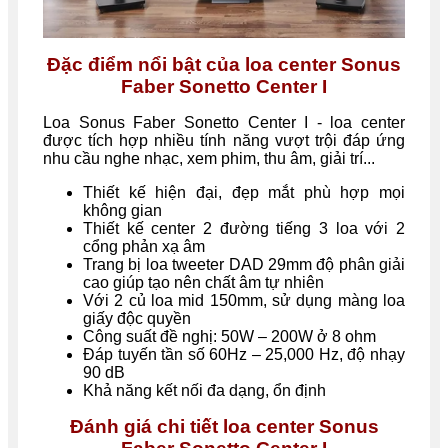
Đặc điểm nổi bật của loa center Sonus
Faber Sonetto Center I
Loa Sonus Faber Sonetto Center I - loa center
được tích hợp nhiều tính năng vượt trội đáp ứng
nhu cầu nghe nhạc, xem phim, thu âm, giải trí...
Thiết kế hiện đại, đẹp mắt phù hợp mọi
không gian
Thiết kế center 2 đường tiếng 3 loa với 2
cổng phản xạ âm
Trang bị loa tweeter DAD 29mm độ phân giải
cao giúp tạo nên chất âm tự nhiên
Với 2 củ loa mid 150mm, sử dụng màng loa
giấy độc quyền
Công suất đề nghị: 50W – 200W ở 8 ohm
Đáp tuyến tần số 60Hz – 25,000 Hz, độ nhạy
90 dB
Khả năng kết nối đa dạng, ổn định
Đánh giá chi tiết loa center Sonus