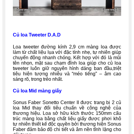
Củ loa Tweeter D.A.D
Loa tweeter đường kính 2,9 cm màng loa được
làm từ chất liệu lụa với đặc tính nhẹ, tự nhiên giúp
chuyển động nhanh chóng. Kết hợp với đó là mũi
tên nhọn, mặt sau chạm đỉnh loa giúp cho củ loa
tweeter luôn giữ nguyên hình dáng ban đầu,triệt
tiêu hiện tượng nhiễu và “méo tiếng” – âm cao
sáng rõ, trong trẻo nhất.
Củ loa Mid màng giấy
Sonus Faber Sonetto Center II được trang bị 2 củ
loa Mid thay đổi tiêu chuẩn về công nghệ của
thương hiệu. Loa sở hữu kích thước 150mm cấu
trúc màng loa bằng chất liệu giấy được phơi khô
tự nhiên thiết kế độc quyền bởi thương hiện Sonus
Faber đảm bảo độ chi tiết và âm nền tĩnh lặng cho