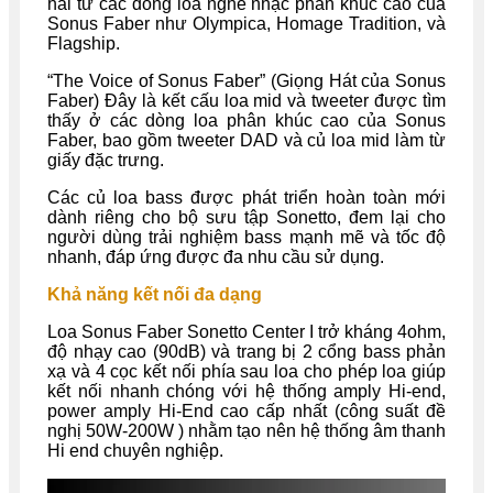
hái từ các dòng loa nghe nhạc phân khúc cao của
Sonus Faber như Olympica, Homage Tradition, và
Flagship.
“The Voice of Sonus Faber” (Giọng Hát của Sonus
Faber) Đây là kết cấu loa mid và tweeter được tìm
thấy ở các dòng loa phân khúc cao của Sonus
Faber, bao gồm tweeter DAD và củ loa mid làm từ
giấy đặc trưng.
Các củ loa bass được phát triển hoàn toàn mới
dành riêng cho bộ sưu tập Sonetto, đem lại cho
người dùng trải nghiệm bass mạnh mẽ và tốc độ
nhanh, đáp ứng được đa nhu cầu sử dụng.
Khả năng kết nối đa dạng
Loa Sonus Faber Sonetto Center I trở kháng 4ohm,
độ nhạy cao (90dB) và trang bị
2 cổng bass phản
xạ và
4 cọc kết nối phía sau loa cho phép loa giúp
kết nối nhanh chóng với hệ thống amply Hi-end,
power amply Hi-End cao cấp nhất (công suất đề
nghị 50W-200W ) nhằm tạo nên hệ thống âm thanh
Hi end chuyên nghiệp.