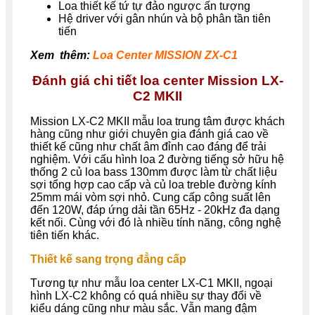
Loa thiết kế tứ tự đảo ngược ấn tượng
Hệ driver với gân nhún và bộ phân tần tiên
tiến
Xem thêm:
Loa Center MISSION ZX-C1
Đánh giá chi tiết loa center
Mission LX-
C2 MKII
Mission LX-C2 MKII mẫu loa trung tâm được khách
hàng cũng như giới chuyên gia đánh giá cao về
thiết kế cũng như chất âm đỉnh cao đáng để trải
nghiệm. Với cấu hình loa 2 đường tiếng sở hữu hệ
thống 2 củ loa bass 130mm được làm từ chất liệu
sợi tổng hợp cao cấp và củ loa treble đường kính
25mm mái vòm sợi nhỏ. Cung cấp công suất lên
đến 120W, đáp ứng dải tần
65Hz - 20kHz đa dạng
kết nối. Cùng với đó là nhiều tính năng, công nghệ
tiên tiến khác.
Thiết kế sang trọng đẳng cấp
Tương tự như mẫu loa center LX-C1 MKII, ngoại
hình LX-C2 không có quá nhiều sự thay đổi về
kiểu dáng cũng như màu sắc. Vẫn mang đậm