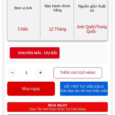
Bảo hành chính
Nguồn gốc/ Xuất
Đơn vị tính
hãng
xứ
Anh Quốc/Trung
Chiếc
12 Tháng
Quốc
KHUYẾN MÃI - ƯU ĐÃI
THÊM VÀO GIỎ HÀNG
HỖ TRỢ TƯ VẤN ZALO
Mua ngay
Giải đáp tức thì mọi thắc mắc
MUA NGAY
Giao Tận Nơi Hoặc Nhận Tại Cửa Hàng