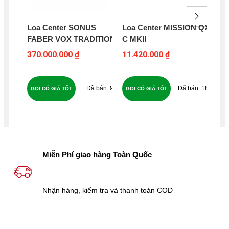
Loa Center SONUS
Loa Center MISSION QX-
Lo
FABER VOX TRADITION
C MKII
AU
370.000.000 ₫
11.420.000 ₫
7.9
92
184
GỌI CÓ GIÁ TỐT
GỌI CÓ GIÁ TỐT
GỌ
Miễn Phí giao hàng Toàn Quốc
Nhận hàng, kiểm tra và thanh toán COD