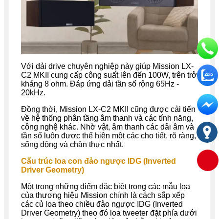
Với dải drive chuyên nghiệp này giúp Mission LX-
C2 MKII cung cấp công suất lên đến 100W, trên trở
kháng 8 ohm. Đáp ứng dải tần số rộng 65Hz -
20kHz.
Đồng thời, Mission LX-C2 MKII cũng được cải tiến
về hệ thống phân tầng âm thanh và các tính năng,
công nghệ khác. Nhờ vật, âm thanh các dải âm và
tần số luôn được thể hiện một các cho tiết, rõ ràng,
sống động và chân thực nhất.
Cấu trúc loa con đảo ngược IDG (Inverted
Driver Geometry)
Một trong những điểm đặc biệt trong các mẫu loa
của thương hiệu Mission chính là cách sắp xếp
các củ loa theo chiều đảo ngược IDG (Inverted
Driver Geometry) theo đó loa tweeter đặt phía dưới