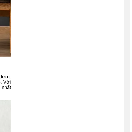
u được
o. Với
 nhất