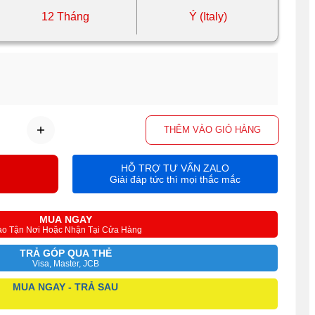
12 Tháng
Ý (Italy)
THÊM VÀO GIỎ HÀNG
HỖ TRỢ TƯ VẤN ZALO
Giải đáp tức thì mọi thắc mắc
MUA NGAY
ao Tận Nơi Hoặc Nhận Tại Cửa Hàng
TRẢ GÓP QUA THẺ
Visa, Master, JCB
MUA NGAY - TRẢ SAU