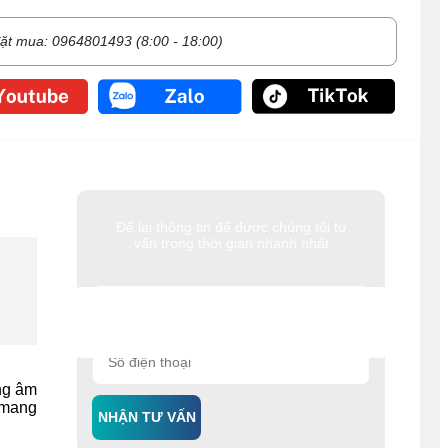
ặt mua: 0964801493 (8:00 - 18:00)
Để lại thông tin để được chúng tôi tư
vấn trong thời gian nhanh nhất
ng âm
 mang
NHẬN TƯ VẤN