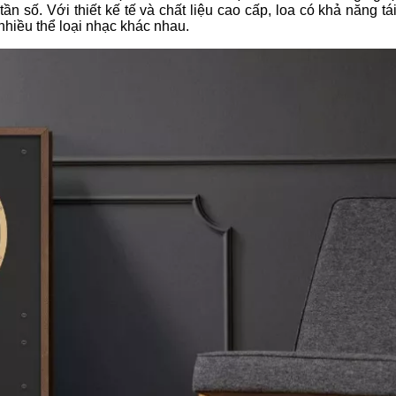
n số. Với thiết kế tế và chất liệu cao cấp, loa có khả năng tá
hiều thể loại nhạc khác nhau.