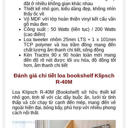
đặt ở nhiều không gian khác nhau
Thiết kế nhỏ gọn, kiểu dáng đẹp, không nhìn
thấy ốc vít
Vỏ MDF với lớp hoàn thiện vinyl kết cấu vân
gỗ màu đen
Công suất : 50 Watts (liên tục) / 200 Watts
(cao điểm)
Loa tweeter nhôm 25mm LTS + 1 x 101mm
TCP polymer và loa trầm đồng mang đến
chất lượng âm thanh chi tiết, sống động
Kèn Tractrix 90 x 90 hoàn toàn mới mang
đến độ rõ nét được tối ưu hóa, độ động tốt
hơn, âm thanh chi tiết
Đánh giá chi tiết loa bookshelf Klipsch
R-40M
Loa Klipsch R-40M (Bookshelf) sở hữu thiết kế
nhỏ gọn, tinh tế với các dây buộc ẩn, lưới từ tính
thấp và còi chạy từ cạnh đến mép, mang đến vẻ
ngoài hiện đại, bóng bẩy, phù hợp với nhiều phong
cách nội thất.