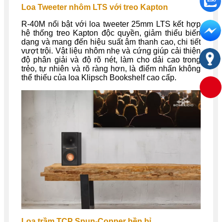
Loa Tweeter nhôm LTS với treo Kapton
R-40M nổi bật với loa tweeter 25mm LTS kết hợp
hệ thống treo Kapton độc quyền, giảm thiểu biến
dạng và mang đến hiệu suất âm thanh cao, chi tiết
vượt trội. Vật liệu nhôm nhẹ và cứng giúp cải thiện
độ phân giải và độ rõ nét, làm cho dải cao trong
trẻo, tự nhiên và rõ ràng hơn, là điểm nhấn không
thể thiếu của loa Klipsch Bookshelf cao cấp.
Loa trầm TCP Spun-Copper bền bỉ