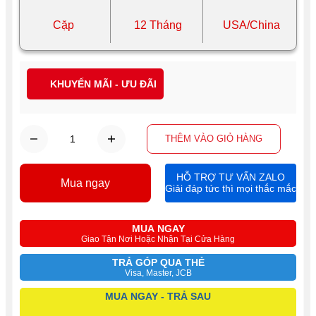
Cặp
12 Tháng
USA/China
KHUYẾN MÃI - ƯU ĐÃI
THÊM VÀO GIỎ HÀNG
HỖ TRỢ TƯ VẤN ZALO
Mua ngay
Giải đáp tức thì mọi thắc mắc
MUA NGAY
Giao Tận Nơi Hoặc Nhận Tại Cửa Hàng
TRẢ GÓP QUA THẺ
Visa, Master, JCB
MUA NGAY - TRẢ SAU