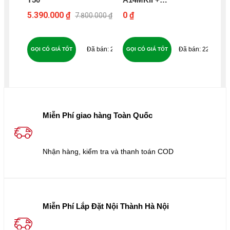
WHARFEDALE
10
5.390.000 ₫
0 ₫
9.2
7.800.000 ₫
DIAMOND 12.2 - B32
10
24
224
GỌI CÓ GIÁ TỐT
GỌI CÓ GIÁ TỐT
GỌ
Miễn Phí giao hàng Toàn Quốc
Nhận hàng, kiểm tra và thanh toán COD
Miễn Phí Lắp Đặt Nội Thành Hà Nội