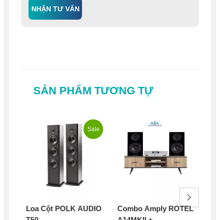
NHẬN TƯ VẤN
SẢN PHẨM TƯƠNG TỰ
Sale
Loa Cột POLK AUDIO
Combo Amply ROTEL
Lo
T50
A14MKII +
KL